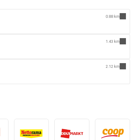
0.88 km
1.43 km
2.12 km