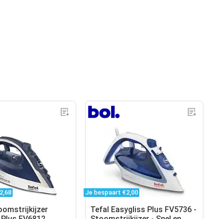
2,68
Je bespaart €2,00
oomstrijkijzer
Tefal Easygliss Plus FV5736 -
s Plus FV6812
Stoomstrijkijzer - Snel en