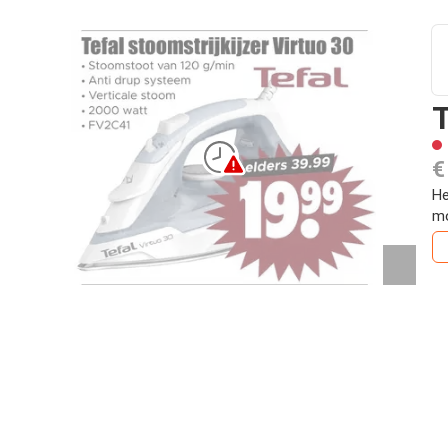
T
€
He
mo