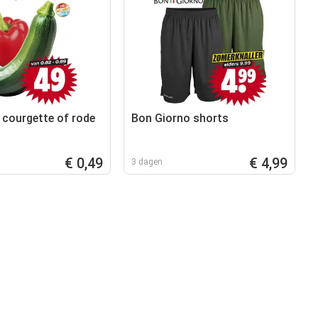
 courgette of rode
Bon Giorno shorts
€ 0,49
€ 4,99
3 dagen