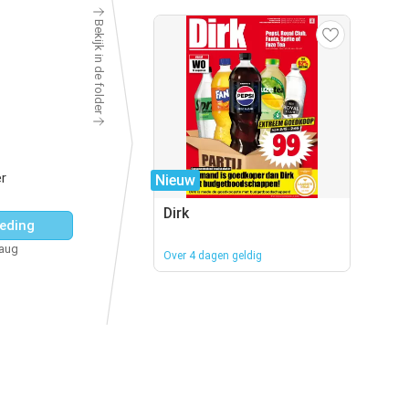
Bekijk in de folder
r
Nieuw
Dirk
eding
 aug
Over 4 dagen geldig