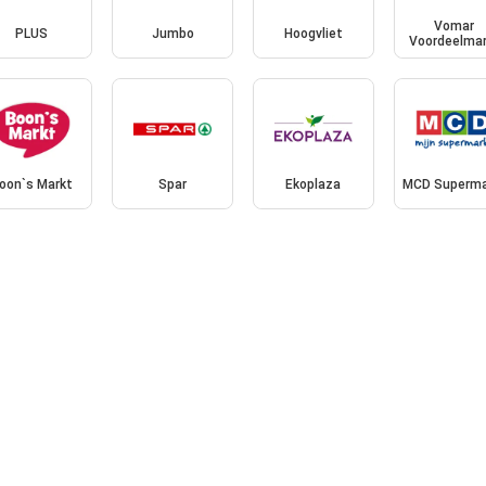
Vomar
PLUS
Jumbo
Hoogvliet
Voordeelmar
oon`s Markt
Spar
Ekoplaza
MCD Superma