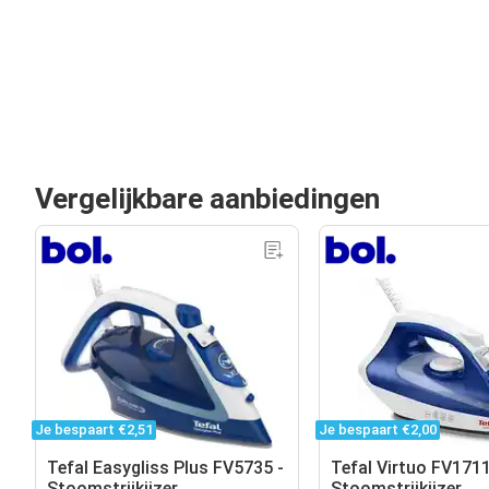
Vergelijkbare aanbiedingen
Je bespaart €2,51
Je bespaart €2,00
Tefal Easygliss Plus FV5735 -
Tefal Virtuo FV1711
Stoomstrijkijzer
Stoomstrijkijzer