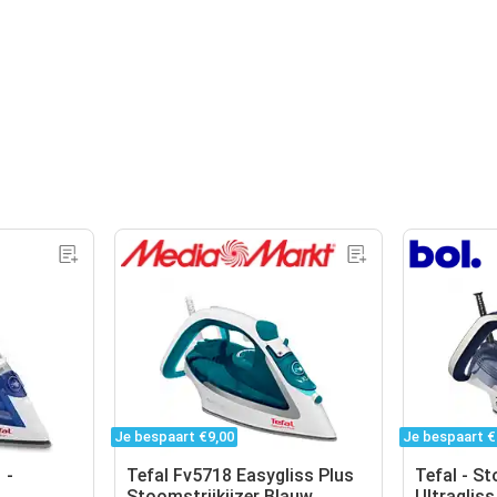
Je bespaart €9,00
Je bespaart €
 -
Tefal Fv5718 Easygliss Plus
Tefal - St
Stoomstrijkijzer Blauw
Ultraglis