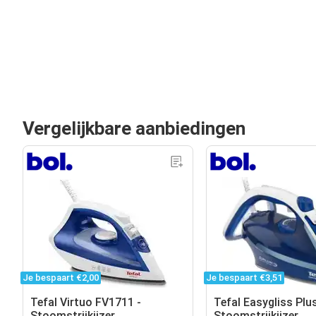
Vergelijkbare aanbiedingen
Je bespaart €2,00
Je bespaart €3,51
Tefal Virtuo FV1711 -
Tefal Easygliss Plu
Stoomstrijkijzer
Stoomstrijkijzer