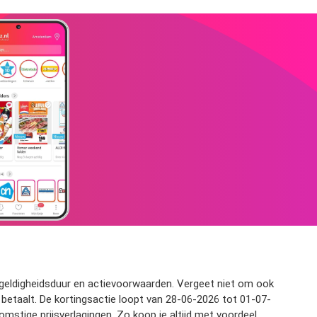
js, geldigheidsduur en actievoorwaarden. Vergeet niet om ook
 betaalt. De kortingsactie loopt van 28-06-2026 tot 01-07-
mstige prijsverlagingen. Zo koop je altijd met voordeel.