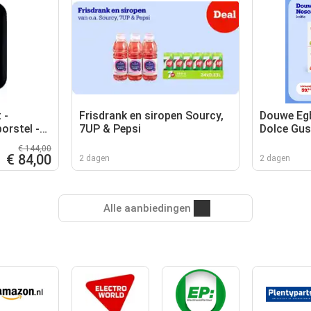
 -
Frisdrank en siropen Sourcy,
Douwe Egb
orstel -
7UP & Pepsi
Dolce Gu
aun
€ 144,00
€ 84,00
2 dagen
2 dagen
Alle aanbiedingen