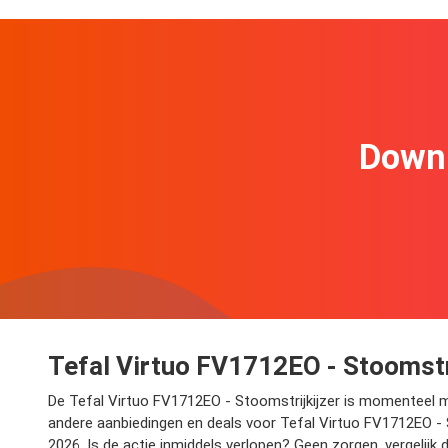
Downl
Tefal Virtuo FV1712EO - Stoomstri
De Tefal Virtuo FV1712EO - Stoomstrijkijzer is momenteel met 
andere aanbiedingen en deals voor Tefal Virtuo FV1712EO - St
2026. Is de actie inmiddels verlopen? Geen zorgen, vergelijk