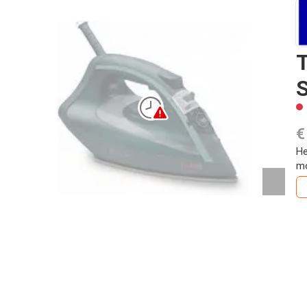
T
S
€
He
mo