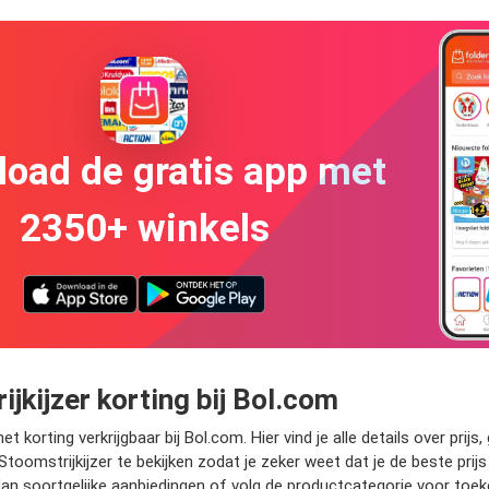
oad de gratis app met
2350+ winkels
jkijzer korting bij Bol.com
korting verkrijgbaar bij Bol.com. Hier vind je alle details over pri
oomstrijkijzer te bekijken zodat je zeker weet dat je de beste prijs
 dan soortgelijke aanbiedingen of volg de productcategorie voor toeko