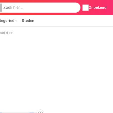
Onbekend
tegorieën
Steden
trijkijzer