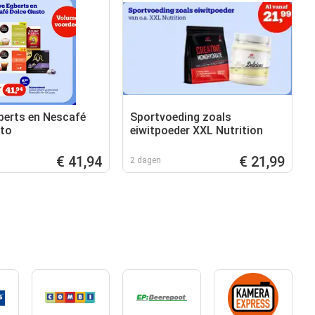
erts en Nescafé
Sportvoeding zoals
sto
eiwitpoeder XXL Nutrition
€ 41,94
€ 21,99
2 dagen