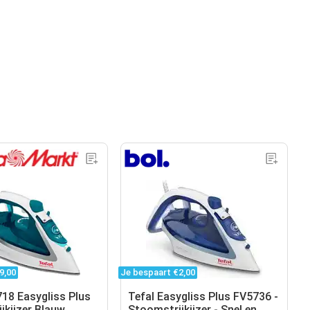
9,00
Je bespaart €2,00
718 Easygliss Plus
Tefal Easygliss Plus FV5736 -
jkijzer Blauw
Stoomstrijkijzer - Snel en