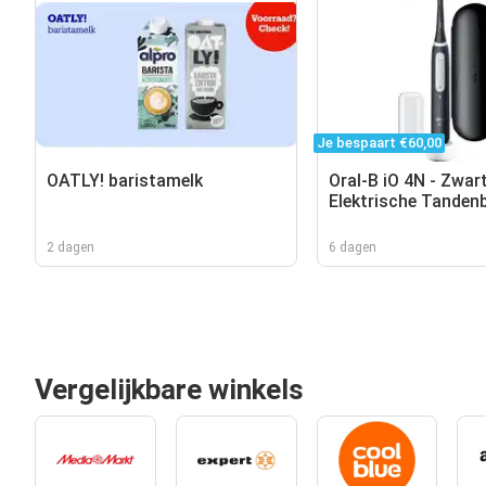
Je bespaart €60,00
OATLY! baristamelk
Oral-B iO 4N - Zwart
Elektrische Tandenb
Ontworpen Door Br
2 dagen
6 dagen
Vergelijkbare winkels