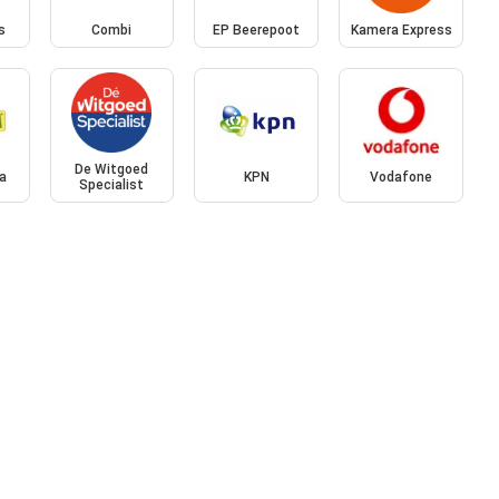
s
Combi
EP Beerepoot
Kamera Express
De Witgoed
a
KPN
Vodafone
Specialist