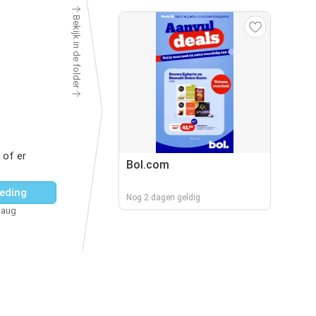
Bekijk in de folder
 of er
Bol.com
eding
Nog 2 dagen geldig
 aug