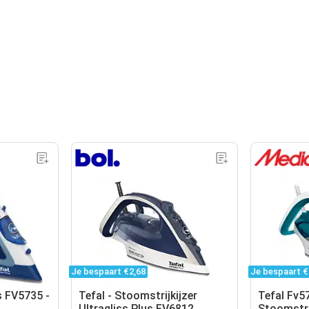
Je bespaart €2,68
Je bespaart €
s FV5735 -
Tefal - Stoomstrijkijzer
Tefal Fv5
Ultragliss Plus FV6812
Stoomstri