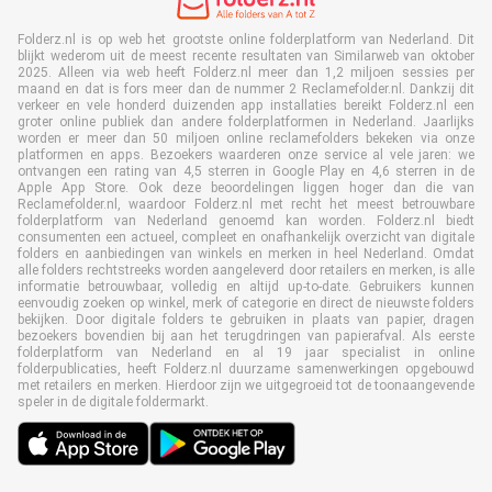
Folderz.nl is op web het grootste online folderplatform van Nederland. Dit
blijkt wederom uit de meest recente resultaten van Similarweb van oktober
2025. Alleen via web heeft Folderz.nl meer dan 1,2 miljoen sessies per
maand en dat is fors meer dan de nummer 2 Reclamefolder.nl. Dankzij dit
verkeer en vele honderd duizenden app installaties bereikt Folderz.nl een
groter online publiek dan andere folderplatformen in Nederland. Jaarlijks
worden er meer dan 50 miljoen online reclamefolders bekeken via onze
platformen en apps. Bezoekers waarderen onze service al vele jaren: we
ontvangen een rating van 4,5 sterren in Google Play en 4,6 sterren in de
Apple App Store. Ook deze beoordelingen liggen hoger dan die van
Reclamefolder.nl, waardoor Folderz.nl met recht het meest betrouwbare
folderplatform van Nederland genoemd kan worden. Folderz.nl biedt
consumenten een actueel, compleet en onafhankelijk overzicht van digitale
folders en aanbiedingen van winkels en merken in heel Nederland. Omdat
alle folders rechtstreeks worden aangeleverd door retailers en merken, is alle
informatie betrouwbaar, volledig en altijd up-to-date. Gebruikers kunnen
eenvoudig zoeken op winkel, merk of categorie en direct de nieuwste folders
bekijken. Door digitale folders te gebruiken in plaats van papier, dragen
bezoekers bovendien bij aan het terugdringen van papierafval. Als eerste
folderplatform van Nederland en al 19 jaar specialist in online
folderpublicaties, heeft Folderz.nl duurzame samenwerkingen opgebouwd
met retailers en merken. Hierdoor zijn we uitgegroeid tot de toonaangevende
speler in de digitale foldermarkt.