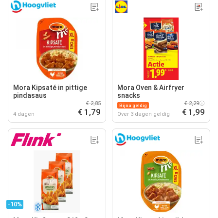
Mora Kipsaté in pittige
Mora Oven & Airfryer
pindasaus
snacks
€ 2,85
€ 2,29
Bijna geldig
€ 1,79
€ 1,99
4 dagen
Over 3 dagen geldig
-10%