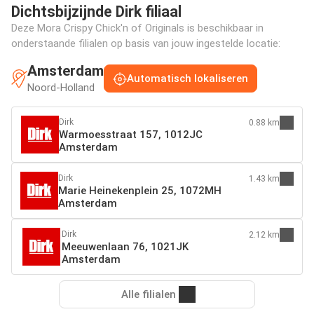
Dichtsbijzijnde Dirk filiaal
Deze Mora Crispy Chick'n of Originals is beschikbaar in
onderstaande filialen op basis van jouw ingestelde locatie:
Amsterdam
Automatisch lokaliseren
Noord-Holland
Dirk
0.88 km
Warmoesstraat 157, 1012JC
Amsterdam
Dirk
1.43 km
Marie Heinekenplein 25, 1072MH
Amsterdam
Dirk
2.12 km
Meeuwenlaan 76, 1021JK
Amsterdam
Alle filialen