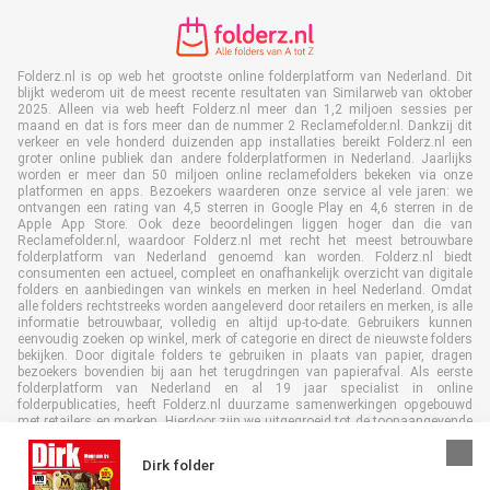
Folderz.nl is op web het grootste online folderplatform van Nederland. Dit
blijkt wederom uit de meest recente resultaten van Similarweb van oktober
2025. Alleen via web heeft Folderz.nl meer dan 1,2 miljoen sessies per
maand en dat is fors meer dan de nummer 2 Reclamefolder.nl. Dankzij dit
verkeer en vele honderd duizenden app installaties bereikt Folderz.nl een
groter online publiek dan andere folderplatformen in Nederland. Jaarlijks
worden er meer dan 50 miljoen online reclamefolders bekeken via onze
platformen en apps. Bezoekers waarderen onze service al vele jaren: we
ontvangen een rating van 4,5 sterren in Google Play en 4,6 sterren in de
Apple App Store. Ook deze beoordelingen liggen hoger dan die van
Reclamefolder.nl, waardoor Folderz.nl met recht het meest betrouwbare
folderplatform van Nederland genoemd kan worden. Folderz.nl biedt
consumenten een actueel, compleet en onafhankelijk overzicht van digitale
folders en aanbiedingen van winkels en merken in heel Nederland. Omdat
alle folders rechtstreeks worden aangeleverd door retailers en merken, is alle
informatie betrouwbaar, volledig en altijd up-to-date. Gebruikers kunnen
eenvoudig zoeken op winkel, merk of categorie en direct de nieuwste folders
bekijken. Door digitale folders te gebruiken in plaats van papier, dragen
bezoekers bovendien bij aan het terugdringen van papierafval. Als eerste
folderplatform van Nederland en al 19 jaar specialist in online
folderpublicaties, heeft Folderz.nl duurzame samenwerkingen opgebouwd
met retailers en merken. Hierdoor zijn we uitgegroeid tot de toonaangevende
speler in de digitale foldermarkt.
Dirk folder