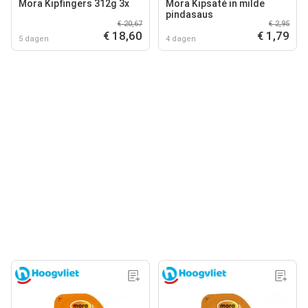
Mora Kipfingers 312g 3x
Mora Kipsaté in milde
pindasaus
€ 20,67
€ 2,95
€ 18,60
€ 1,79
5 dagen
4 dagen