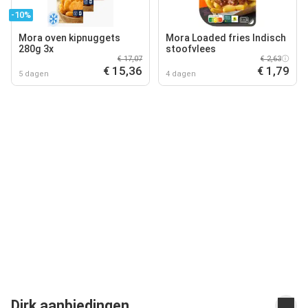
-10%
Mora oven kipnuggets
Mora Loaded fries Indisch
280g 3x
stoofvlees
€ 17,07
€ 2,63
€ 15,36
€ 1,79
5 dagen
4 dagen
Dirk aanbiedingen