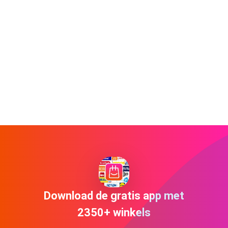
Download de gratis app met
2350+ winkels