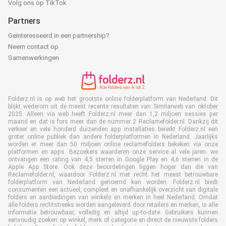
Volg ons op TikTok
Partners
Geïnteresseerd in een partnership?
Neem contact op
Samenwerkingen
Folderz.nl is op web het grootste online folderplatform van Nederland. Dit
blijkt wederom uit de meest recente resultaten van Similarweb van oktober
2025. Alleen via web heeft Folderz.nl meer dan 1,2 miljoen sessies per
maand en dat is fors meer dan de nummer 2 Reclamefolder.nl. Dankzij dit
verkeer en vele honderd duizenden app installaties bereikt Folderz.nl een
groter online publiek dan andere folderplatformen in Nederland. Jaarlijks
worden er meer dan 50 miljoen online reclamefolders bekeken via onze
platformen en apps. Bezoekers waarderen onze service al vele jaren: we
ontvangen een rating van 4,5 sterren in Google Play en 4,6 sterren in de
Apple App Store. Ook deze beoordelingen liggen hoger dan die van
Reclamefolder.nl, waardoor Folderz.nl met recht het meest betrouwbare
folderplatform van Nederland genoemd kan worden. Folderz.nl biedt
consumenten een actueel, compleet en onafhankelijk overzicht van digitale
folders en aanbiedingen van winkels en merken in heel Nederland. Omdat
alle folders rechtstreeks worden aangeleverd door retailers en merken, is alle
informatie betrouwbaar, volledig en altijd up-to-date. Gebruikers kunnen
eenvoudig zoeken op winkel, merk of categorie en direct de nieuwste folders