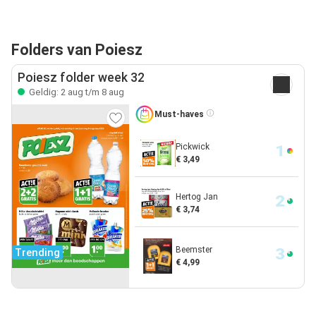
Folders van Poiesz
Poiesz folder week 32
Geldig: 2 aug t/m 8 aug
Must-haves
Pickwick
€ 3,49
Hertog Jan
€ 3,74
Beemster
Trending
€ 4,99