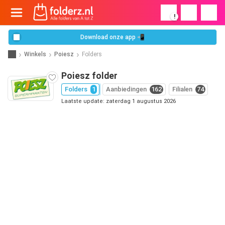
!
Download onze app 📲
Winkels
Poiesz
Folders
Poiesz folder
Folders
1
Aanbiedingen
162
Filialen
74
Laatste update: zaterdag 1 augustus 2026