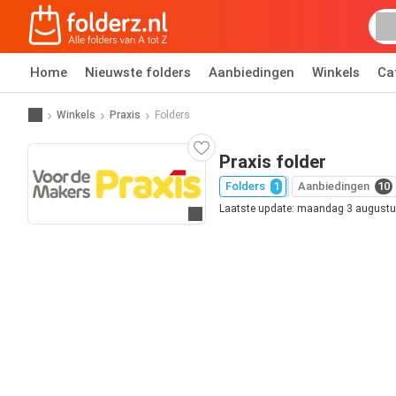
Home
Nieuwste folders
Aanbiedingen
Winkels
Ca
Winkels
Praxis
Folders
Praxis folder
Folders
1
Aanbiedingen
10
Laatste update: maandag 3 august
Ga naar website