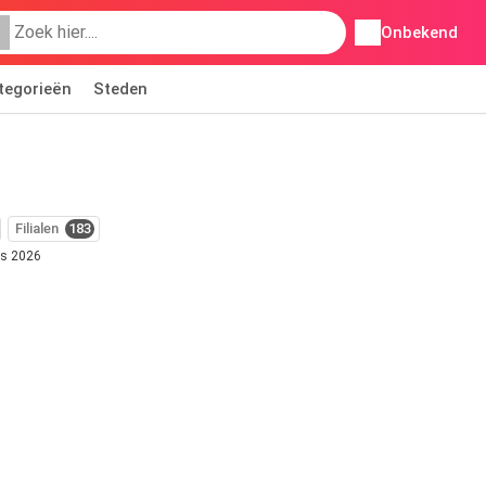
Onbekend
tegorieën
Steden
Filialen
183
us 2026