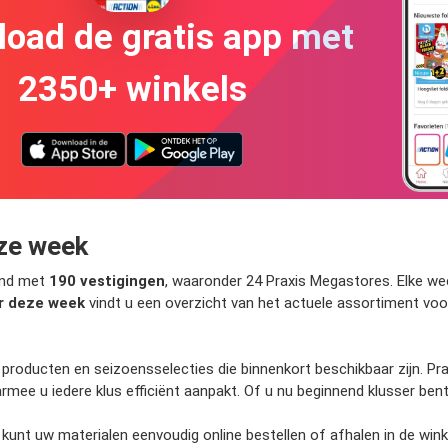
oad de gratis app met
2350+ winkels
eze week
and met
190 vestigingen
, waaronder 24 Praxis Megastores. Elke we
r deze week
vindt u een overzicht van het actuele assortiment voo
e producten en seizoensselecties die binnenkort beschikbaar zijn. Pr
ee u iedere klus efficiënt aanpakt. Of u nu beginnend klusser bent 
. U kunt uw materialen eenvoudig online bestellen of afhalen in de wi