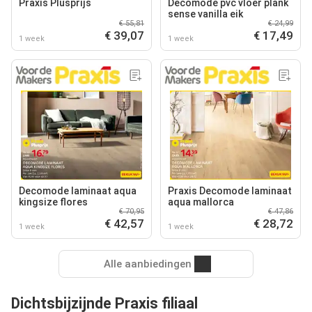
Praxis Plusprijs
Decomode pvc vloer plank
sense vanilla eik
€ 55,81
€ 24,99
€ 39,07
€ 17,49
1 week
1 week
Decomode laminaat aqua
Praxis Decomode laminaat
kingsize flores
aqua mallorca
€ 70,95
€ 47,86
€ 42,57
€ 28,72
1 week
1 week
Alle aanbiedingen
Dichtsbijzijnde Praxis filiaal