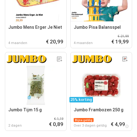
Jumbo Mens Erger Je Niet
Jumbo Pisa Balansspel
€ 21,99
€ 20,99
€ 19,99
4 maanden
4 maanden
25% korting
Jumbo Tijm 15 g
Jumbo Frambozen 250 g
€ 1,19
Bijna geldig
€ 0,89
€ 4,99
2 dagen
Over 3 dagen geldig