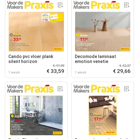
Cando pvc vloer plank
Decomode laminaat
silent horizon
emotion venetie
€ 47,99
€ 42,37
€ 33,59
€ 29,66
1 week
1 week