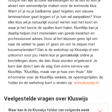
hoogte van alle actuele aanbiedingen en acties en kun je
alvast een wensenlijstje maken voor de komende klus.
Want of je nu je badkamer gaat tegelen, een nieuwe
laminaatvloer gaat leggen of je tuin wil aanpakken? Voor
elke klus wil je natuurlijk vooraf weten wat het kost en
waar je het beste de spullen kunt halen. KlusWijs kan je
daarbij helpen met materialen van goede kwaliteit en
professioneel advies. Door al het klussen geen tijd om
naar de winkel te gaan of geen zin om te slepen met
bouwmaterialen? Dan is de webshop op Kluswijs.nl een
uitkomst voor jou. Hierin kun je gemakkelijk online je
bestellingen doen, die dan thuis worden afgeleverd. Je
kunt dan direct aan de slag. Een extra service van
KlusWijs. “KlusWijs, maak van je huis een thuis.” Alle
informatie voer de KlusWijs winkels, de openingstijden, de
folder en de webshop kunt u vinden op:
www.kluswijs.nl
Veelgestelde vragen over Kluswijs
Waar kan ik de Kluswijs folder van volgende week