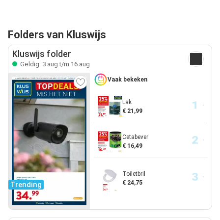
Folders van Kluswijs
Kluswijs folder
Geldig: 3 aug t/m 16 aug
Vaak bekeken
Lak
€ 21,99
Cetabever
€ 16,49
Toiletbril
€ 24,75
Trending