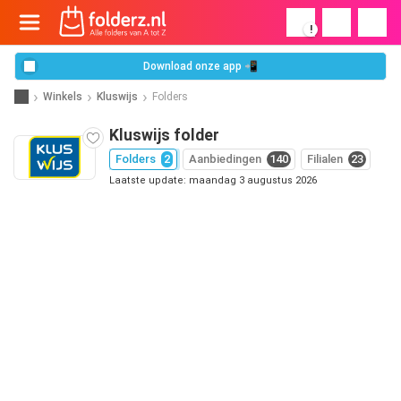
!
Download onze app 📲
Winkels
Kluswijs
Folders
Kluswijs folder
Folders
2
Aanbiedingen
140
Filialen
23
Laatste update: maandag 3 augustus 2026