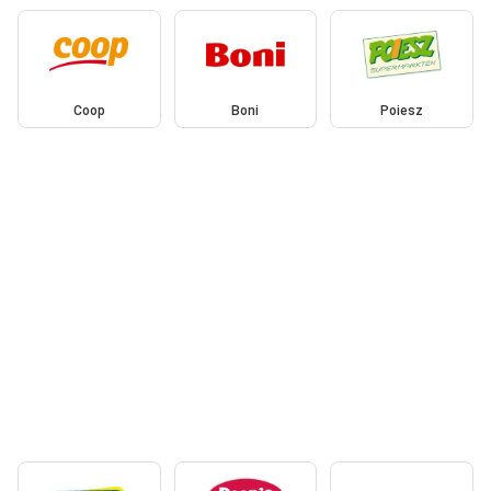
Coop
Boni
Poiesz