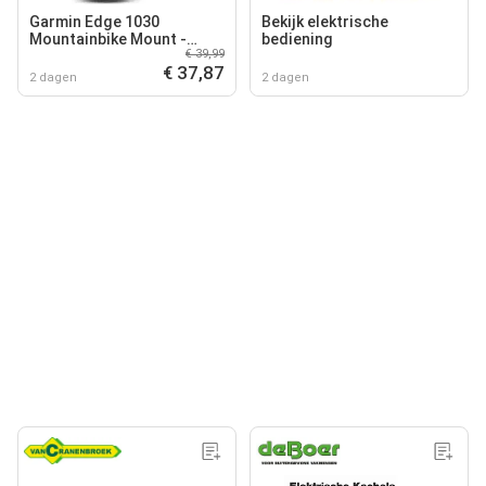
Garmin Edge 1030
Bekijk elektrische
Mountainbike Mount -
bediening
€ 39,99
Mountainbikesteun voor
€ 37,87
Korte Stuurpennen - Zwart
2 dagen
2 dagen