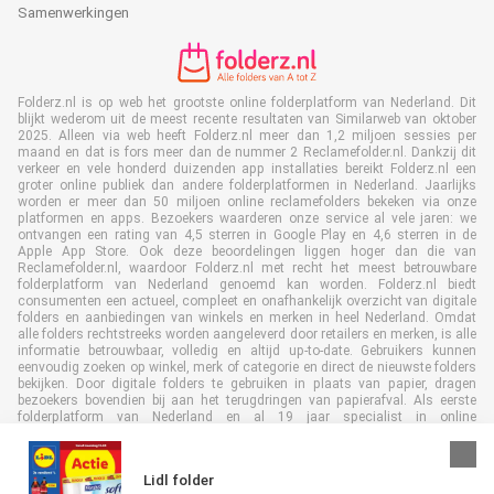
Samenwerkingen
Folderz.nl is op web het grootste online folderplatform van Nederland. Dit
blijkt wederom uit de meest recente resultaten van Similarweb van oktober
2025. Alleen via web heeft Folderz.nl meer dan 1,2 miljoen sessies per
maand en dat is fors meer dan de nummer 2 Reclamefolder.nl. Dankzij dit
verkeer en vele honderd duizenden app installaties bereikt Folderz.nl een
groter online publiek dan andere folderplatformen in Nederland. Jaarlijks
worden er meer dan 50 miljoen online reclamefolders bekeken via onze
platformen en apps. Bezoekers waarderen onze service al vele jaren: we
ontvangen een rating van 4,5 sterren in Google Play en 4,6 sterren in de
Apple App Store. Ook deze beoordelingen liggen hoger dan die van
Reclamefolder.nl, waardoor Folderz.nl met recht het meest betrouwbare
folderplatform van Nederland genoemd kan worden. Folderz.nl biedt
consumenten een actueel, compleet en onafhankelijk overzicht van digitale
folders en aanbiedingen van winkels en merken in heel Nederland. Omdat
alle folders rechtstreeks worden aangeleverd door retailers en merken, is alle
informatie betrouwbaar, volledig en altijd up-to-date. Gebruikers kunnen
eenvoudig zoeken op winkel, merk of categorie en direct de nieuwste folders
bekijken. Door digitale folders te gebruiken in plaats van papier, dragen
bezoekers bovendien bij aan het terugdringen van papierafval. Als eerste
folderplatform van Nederland en al 19 jaar specialist in online
folderpublicaties, heeft Folderz.nl duurzame samenwerkingen opgebouwd
met retailers en merken. Hierdoor zijn we uitgegroeid tot de toonaangevende
speler in de digitale foldermarkt.
Lidl folder