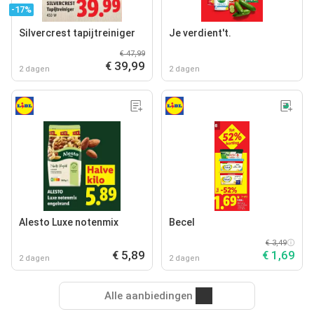
-17%
Silvercrest tapijtreiniger
Je verdient't.
€ 47,99
€ 39,99
2 dagen
2 dagen
Alesto Luxe notenmix
Becel
€ 3,49
€ 5,89
€ 1,69
2 dagen
2 dagen
Alle aanbiedingen