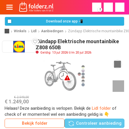
!
Download onze app 📲
Winkels
Lidl
Aanbiedingen
Zündapp Elektrische mountainbike Z8
Zündapp Elektrische mountainbike
Z808 650B
Geldig: 13 jul 2026 t/m 20 jul 2026
€ 2.549,00
€ 1.249,00
Helaas! Deze aanbieding is verlopen. Bekijk de
Lidl folder
of
check of er momenteel wel een aanbieding geldig is 👇
Bekijk folder
Controleer aanbieding