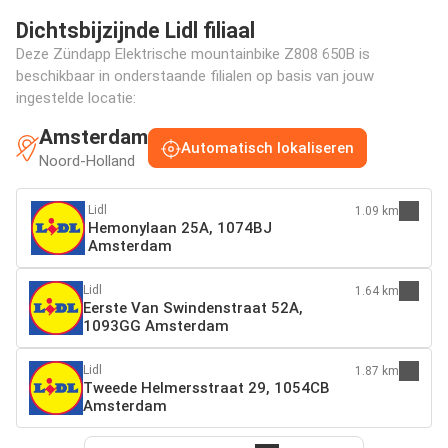
Dichtsbijzijnde Lidl filiaal
Deze Zündapp Elektrische mountainbike Z808 650B is
beschikbaar in onderstaande filialen op basis van jouw
ingestelde locatie:
Amsterdam
Automatisch lokaliseren
Noord-Holland
Lidl
1.09 km
Hemonylaan 25A, 1074BJ
Amsterdam
Lidl
1.64 km
Eerste Van Swindenstraat 52A,
1093GG Amsterdam
Lidl
1.87 km
Tweede Helmersstraat 29, 1054CB
Amsterdam