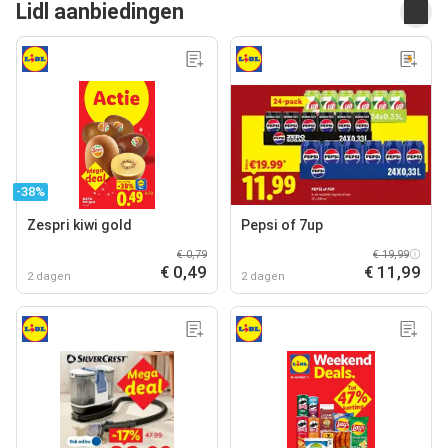
Lidl aanbiedingen
-38%
Zespri kiwi gold
Pepsi of 7up
€ 0,79
€ 19,99
€ 0,49
€ 11,99
2 dagen
2 dagen