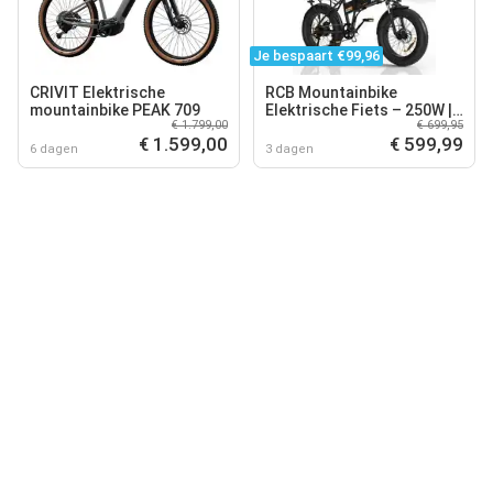
Je bespaart €99,96
CRIVIT Elektrische
RCB Mountainbike
mountainbike PEAK 709
Elektrische Fiets – 250W |
€ 1.799,00
€ 699,95
30-50 km | 26 | 25 km/u | 7-
€ 1.599,00
€ 599,99
Speed-zwart
6 dagen
3 dagen