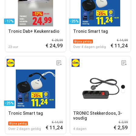
-17%
-25%
Tronic Dab+ Keukenradio
Tronic Smart tag
€ 29,99
€ 14,99
Bijna geldig
€ 24,99
€ 11,24
23 uur
Over 4 dagen geldig
-25%
Tronic Smart tag
TRONIC Stekkerdoos, 3-
voudig
€ 14,99
€ 3,99
Bijna geldig
€ 11,24
€ 2,59
Over 2 dagen geldig
4 dagen