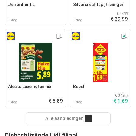
Je verdient't.
Silvercrest tapijtreiniger
€ 47,99
€ 39,99
1 dag
1 dag
Alesto Luxe notenmix
Becel
€ 3,49
€ 5,89
€ 1,69
1 dag
1 dag
Alle aanbiedingen
Dichtsbijzijnde Lidl filiaal