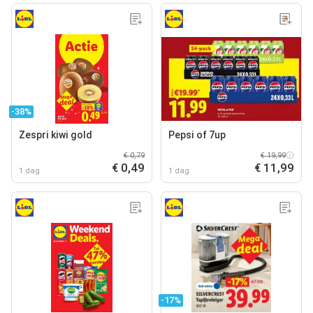
-38%
Zespri kiwi gold
Pepsi of 7up
€ 0,79
€ 19,99
€ 0,49
€ 11,99
1 dag
1 dag
-17%