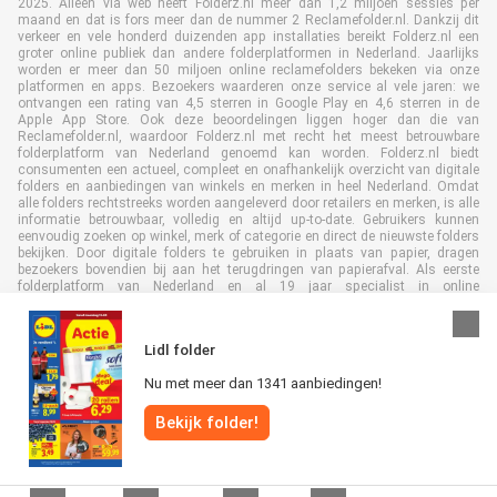
2025. Alleen via web heeft Folderz.nl meer dan 1,2 miljoen sessies per
maand en dat is fors meer dan de nummer 2 Reclamefolder.nl. Dankzij dit
verkeer en vele honderd duizenden app installaties bereikt Folderz.nl een
groter online publiek dan andere folderplatformen in Nederland. Jaarlijks
worden er meer dan 50 miljoen online reclamefolders bekeken via onze
platformen en apps. Bezoekers waarderen onze service al vele jaren: we
ontvangen een rating van 4,5 sterren in Google Play en 4,6 sterren in de
Apple App Store. Ook deze beoordelingen liggen hoger dan die van
Reclamefolder.nl, waardoor Folderz.nl met recht het meest betrouwbare
folderplatform van Nederland genoemd kan worden. Folderz.nl biedt
consumenten een actueel, compleet en onafhankelijk overzicht van digitale
folders en aanbiedingen van winkels en merken in heel Nederland. Omdat
alle folders rechtstreeks worden aangeleverd door retailers en merken, is alle
informatie betrouwbaar, volledig en altijd up-to-date. Gebruikers kunnen
eenvoudig zoeken op winkel, merk of categorie en direct de nieuwste folders
bekijken. Door digitale folders te gebruiken in plaats van papier, dragen
bezoekers bovendien bij aan het terugdringen van papierafval. Als eerste
folderplatform van Nederland en al 19 jaar specialist in online
folderpublicaties, heeft Folderz.nl duurzame samenwerkingen opgebouwd
met retailers en merken. Hierdoor zijn we uitgegroeid tot de toonaangevende
speler in de digitale foldermarkt.
Lidl folder
Nu met meer dan 1341 aanbiedingen!
Bekijk folder!
Alle rechten voorbehouden © Folderz.nl 2026 |
Disclaimer
|
Algemene
voorwaarden
|
Privacybeleid
|
Cookiebeleid