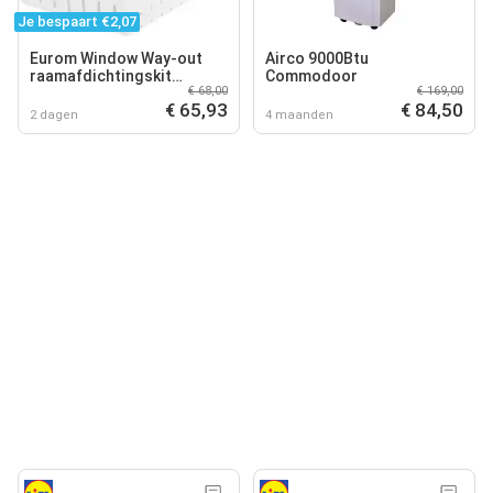
Je bespaart €2,07
Eurom Window Way-out
Airco 9000Btu
raamafdichtingskit
Commodoor
€ 68,00
€ 169,00
mobiele airco - voor draai-
€ 65,93
€ 84,50
kiepramen en dakramen
2 dagen
4 maanden