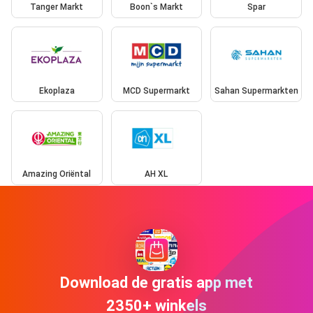
Tanger Markt
Boon`s Markt
Spar
Ekoplaza
MCD Supermarkt
Sahan Supermarkten
Amazing Oriëntal
AH XL
Download de gratis app met
2350+ winkels