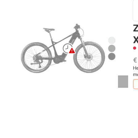
Z
X
€
He
mo