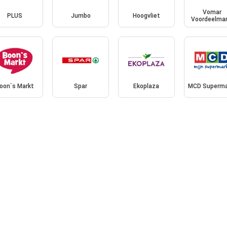
Vomar
PLUS
Jumbo
Hoogvliet
Voordeelmar
oon`s Markt
Spar
Ekoplaza
MCD Superma