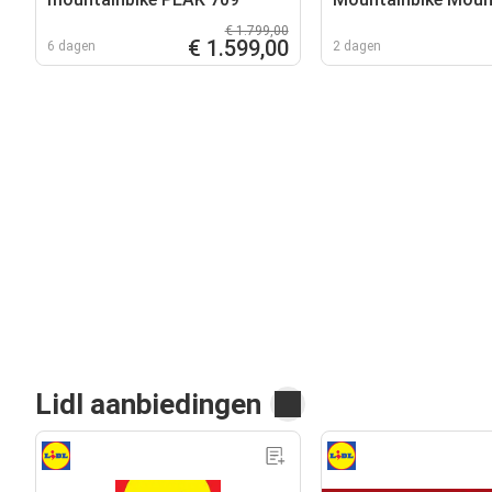
Mountainbikesteun
€ 1.799,00
Korte Stuurpennen 
€ 1.599,00
6 dagen
2 dagen
Lidl aanbiedingen