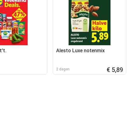
t't.
Alesto Luxe notenmix
€ 5,89
2 dagen