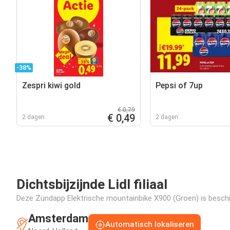
-38%
Zespri kiwi gold
Pepsi of 7up
€ 0,79
€ 0,49
2 dagen
2 dagen
Dichtsbijzijnde Lidl filiaal
Deze Zündapp Elektrische mountainbike X900 (Groen) is beschikb
Amsterdam
Automatisch lokaliseren