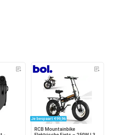
Je bespaart €99,96
RCB Mountainbike
t -
Elektrische Fiets – 250W | 30-