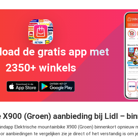
oad de gratis app met
2350+ winkels
X900 (Groen) aanbieding bij Lidl – bi
Zündapp Elektrische mountainbike X900 (Groen) binnenkort opnieuw 
or aanbiedingen te vergelijken zie je direct of het verstandig is om 