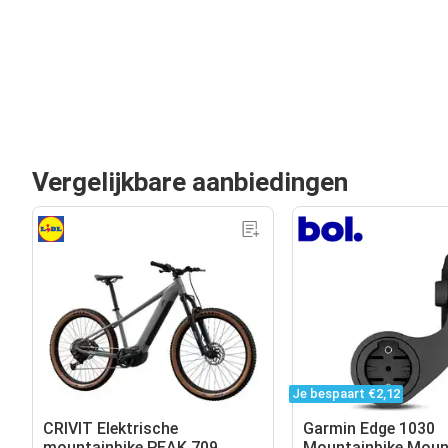
Vergelijkbare aanbiedingen
Je bespaart €2,12
CRIVIT Elektrische
Garmin Edge 1030
mountainbike PEAK 709
Mountainbike Moun