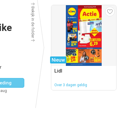
Bekijk in de folder
ike
Nieuw
r
Lidl
eding
Over 3 dagen geldig
 aug