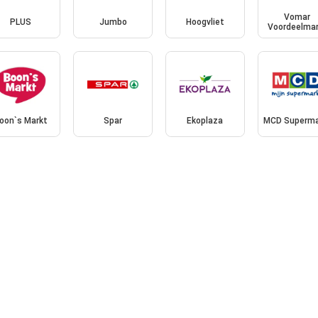
Vomar
PLUS
Jumbo
Hoogvliet
Voordeelmar
oon`s Markt
Spar
Ekoplaza
MCD Superma