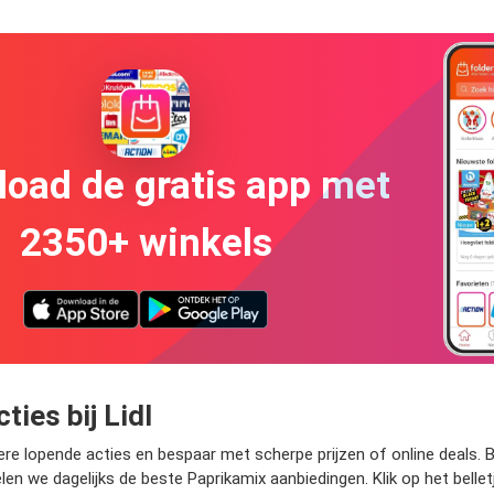
oad de gratis app met
2350+ winkels
ties bij Lidl
ndere lopende acties en bespaar met scherpe prijzen of online deals. 
amelen we dagelijks de beste Paprikamix aanbiedingen. Klik op het bel