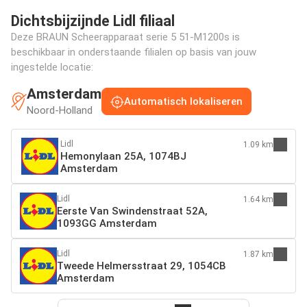
Dichtsbijzijnde Lidl filiaal
Deze BRAUN Scheerapparaat serie 5 51-M1200s is
beschikbaar in onderstaande filialen op basis van jouw
ingestelde locatie:
Amsterdam
Automatisch lokaliseren
Noord-Holland
Lidl
1.09 km
Hemonylaan 25A, 1074BJ
Amsterdam
Lidl
1.64 km
Eerste Van Swindenstraat 52A,
1093GG Amsterdam
Lidl
1.87 km
Tweede Helmersstraat 29, 1054CB
Amsterdam