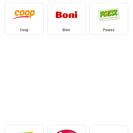
Coop
Boni
Poiesz