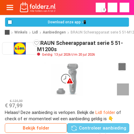
!
Download onze app 📲
Winkels
Lidl
Aanbiedingen
BRAUN Scheerapparaat serie 5 51-M1
BRAUN Scheerapparaat serie 5 51-
M1200s
Geldig: 13 jul 2026 t/m 20 jul 2026
€ 134,99
€ 97,99
Helaas! Deze aanbieding is verlopen. Bekijk de
Lidl folder
of
check of er momenteel wel een aanbieding geldig is 👇
Bekijk folder
Controleer aanbieding