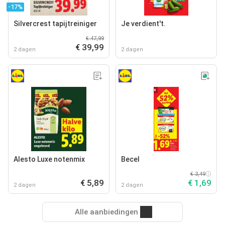
-17%
Silvercrest tapijtreiniger
Je verdient't.
€ 47,99
€ 39,99
2 dagen
2 dagen
Alesto Luxe notenmix
Becel
€ 3,49
€ 5,89
€ 1,69
2 dagen
2 dagen
Alle aanbiedingen