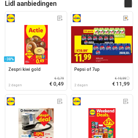
Lidl aanbiedingen
-38%
Zespri kiwi gold
Pepsi of 7up
€ 0,79
€ 19,99
€ 0,49
€ 11,99
2 dagen
2 dagen