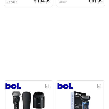
€ 104,99
€ 81,99
9 dagen
23 uur