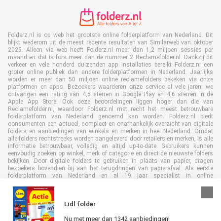
Folderz.nl is op web het grootste online folderplatform van Nederland. Dit
blijkt wederom uit de meest recente resultaten van Similarweb van oktober
2025. Alleen via web heeft Folderz.nl meer dan 1,2 miljoen sessies per
maand en dat is fors meer dan de nummer 2 Reclamefolder.nl. Dankzij dit
verkeer en vele honderd duizenden app installaties bereikt Folderz.nl een
groter online publiek dan andere folderplatformen in Nederland. Jaarlijks
worden er meer dan 50 miljoen online reclamefolders bekeken via onze
platformen en apps. Bezoekers waarderen onze service al vele jaren: we
ontvangen een rating van 4,5 sterren in Google Play en 4,6 sterren in de
Apple App Store. Ook deze beoordelingen liggen hoger dan die van
Reclamefolder.nl, waardoor Folderz.nl met recht het meest betrouwbare
folderplatform van Nederland genoemd kan worden. Folderz.nl biedt
consumenten een actueel, compleet en onafhankelijk overzicht van digitale
folders en aanbiedingen van winkels en merken in heel Nederland. Omdat
alle folders rechtstreeks worden aangeleverd door retailers en merken, is alle
informatie betrouwbaar, volledig en altijd up-to-date. Gebruikers kunnen
eenvoudig zoeken op winkel, merk of categorie en direct de nieuwste folders
bekijken. Door digitale folders te gebruiken in plaats van papier, dragen
bezoekers bovendien bij aan het terugdringen van papierafval. Als eerste
folderplatform van Nederland en al 19 jaar specialist in online
folderpublicaties, heeft Folderz.nl duurzame samenwerkingen opgebouwd
met retailers en merken. Hierdoor zijn we uitgegroeid tot de toonaangevende
speler in de digitale foldermarkt.
Lidl folder
Nu met meer dan 1342 aanbiedingen!