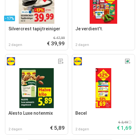
-17%
Silvercrest tapijtreiniger
Je verdient't.
€ 47,99
€ 39,99
2 dagen
2 dagen
Alesto Luxe notenmix
Becel
€ 3,49
€ 5,89
€ 1,69
2 dagen
2 dagen