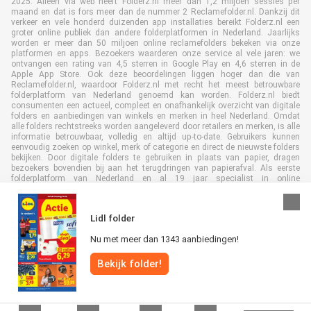
2025. Alleen via web heeft Folderz.nl meer dan 1,2 miljoen sessies per
maand en dat is fors meer dan de nummer 2 Reclamefolder.nl. Dankzij dit
verkeer en vele honderd duizenden app installaties bereikt Folderz.nl een
groter online publiek dan andere folderplatformen in Nederland. Jaarlijks
worden er meer dan 50 miljoen online reclamefolders bekeken via onze
platformen en apps. Bezoekers waarderen onze service al vele jaren: we
ontvangen een rating van 4,5 sterren in Google Play en 4,6 sterren in de
Apple App Store. Ook deze beoordelingen liggen hoger dan die van
Reclamefolder.nl, waardoor Folderz.nl met recht het meest betrouwbare
folderplatform van Nederland genoemd kan worden. Folderz.nl biedt
consumenten een actueel, compleet en onafhankelijk overzicht van digitale
folders en aanbiedingen van winkels en merken in heel Nederland. Omdat
alle folders rechtstreeks worden aangeleverd door retailers en merken, is alle
informatie betrouwbaar, volledig en altijd up-to-date. Gebruikers kunnen
eenvoudig zoeken op winkel, merk of categorie en direct de nieuwste folders
bekijken. Door digitale folders te gebruiken in plaats van papier, dragen
bezoekers bovendien bij aan het terugdringen van papierafval. Als eerste
folderplatform van Nederland en al 19 jaar specialist in online
folderpublicaties, heeft Folderz.nl duurzame samenwerkingen opgebouwd
met retailers en merken. Hierdoor zijn we uitgegroeid tot de toonaangevende
speler in de digitale foldermarkt.
Lidl folder
Nu met meer dan 1343 aanbiedingen!
Bekijk folder!
Alle rechten voorbehouden © Folderz.nl 2026 |
Disclaimer
|
Algemene
voorwaarden
|
Privacybeleid
|
Cookiebeleid