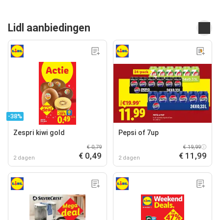
Lidl aanbiedingen
-38%
Zespri kiwi gold
Pepsi of 7up
€ 0,79
€ 19,99
€ 0,49
€ 11,99
2 dagen
2 dagen