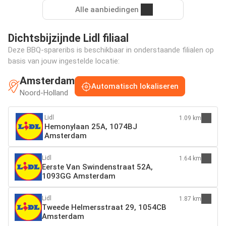
Alle aanbiedingen
Dichtsbijzijnde Lidl filiaal
Deze BBQ-spareribs is beschikbaar in onderstaande filialen op
basis van jouw ingestelde locatie:
Amsterdam
Automatisch lokaliseren
Noord-Holland
Lidl
1.09 km
Hemonylaan 25A, 1074BJ
Amsterdam
Lidl
1.64 km
Eerste Van Swindenstraat 52A,
1093GG Amsterdam
Lidl
1.87 km
Tweede Helmersstraat 29, 1054CB
Amsterdam