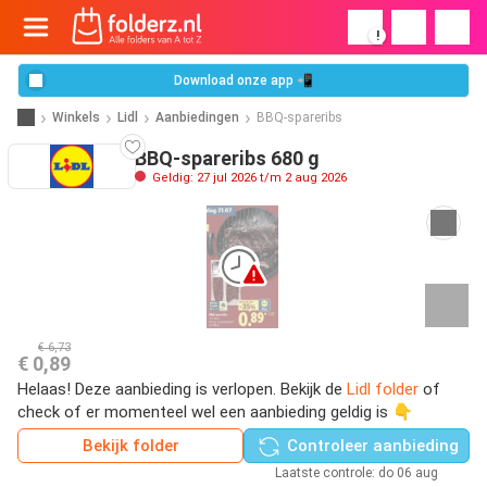
!
Download onze app 📲
Winkels
Lidl
Aanbiedingen
BBQ-spareribs
BBQ-spareribs 680 g
Geldig: 27 jul 2026 t/m 2 aug 2026
€ 6,73
€ 0,89
Helaas! Deze aanbieding is verlopen. Bekijk de
Lidl folder
of
check of er momenteel wel een aanbieding geldig is 👇
Bekijk folder
Controleer aanbieding
Laatste controle: do 06 aug