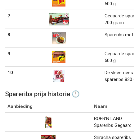
500 g
7
Gegaarde sparer
700 gram
8
Spareribs met P
9
Gegaarde sparer
500 g
10
De vleesmeeste
spareribs 830 g
Spareribs prijs historie 🕒
Aanbieding
Naam
BOER'N LAND
Spareribs Gegaard
Sriracha spareribs