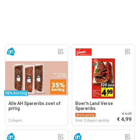
35% korting
Alle AH Spareribs zoet of
Boer'n Land Verse
pittig
Spareribs
€ 6,28
Bijna geldig
€ 4,99
2 dagen
Over 2 dagen geldig