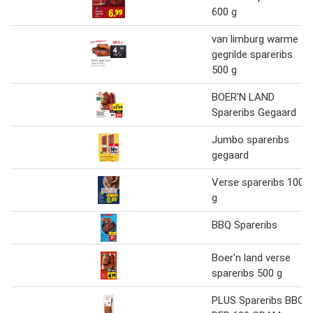
600 g
van limburg warme
gegrilde spareribs
500 g
BOER'N LAND
Spareribs Gegaard
Jumbo spareribs
gegaard
Verse spareribs 100
g
BBQ Spareribs
Boer'n land verse
spareribs 500 g
PLUS Spareribs BBQ