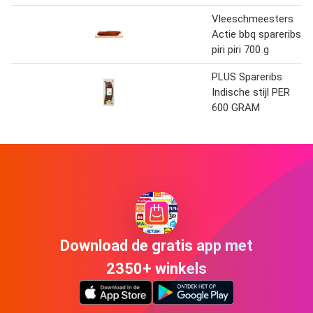
Vleeschmeesters
Actie bbq spareribs
piri piri 700 g
PLUS Spareribs
Indische stijl PER
600 GRAM
Download de gratis app met
2350+ winkels