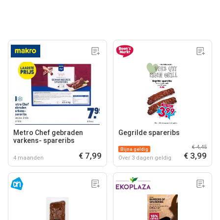
Metro Chef gebraden
Gegrilde spareribs
varkens- spareribs
€ 4,45
Bijna geldig
€ 7,99
€ 3,99
4 maanden
Over 3 dagen geldig