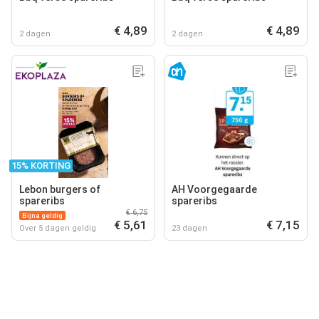
€ 4,89
€ 4,89
2 dagen
2 dagen
15% KORTING
Lebon burgers of
AH Voorgegaarde
spareribs
spareribs
€ 6,75
Bijna geldig
€ 5,61
€ 7,15
Over 5 dagen geldig
23 dagen