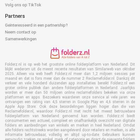
Volg ons op TikTok
Partners
Geïnteresseerd in een partnership?
Neem contact op
Samenwerkingen
Folderz.nl is op web het grootste online folderplatform van Nederland. Dit
blijkt wederom uit de meest recente resultaten van Similarweb van oktober
2025. Alleen via web heeft Folderz.nl meer dan 1,2 miljoen sessies per
maand en dat is fors meer dan de nummer 2 Reclamefolder.nl. Dankzij dit
verkeer en vele honderd duizenden app installaties bereikt Folderz.nl een
groter online publiek dan andere folderplatformen in Nederland. Jaarlijks
worden er meer dan 50 miljoen online reclamefolders bekeken via onze
platformen en apps. Bezoekers waarderen onze service al vele jaren: we
ontvangen een rating van 4,5 sterren in Google Play en 4,6 sterren in de
Apple App Store. Ook deze beoordelingen liggen hoger dan die van
Reclamefolder.nl, waardoor Folderz.nl met recht het meest betrouwbare
folderplatform van Nederland genoemd kan worden. Folderz.nl biedt
consumenten een actueel, compleet en onafhankelijk overzicht van digitale
folders en aanbiedingen van winkels en merken in heel Nederland. Omdat
alle folders rechtstreeks worden aangeleverd door retailers en merken, is alle
informatie betrouwbaar, volledig en altijd up-to-date. Gebruikers kunnen
eenvoudig zoeken op winkel, merk of categorie en direct de nieuwste folders