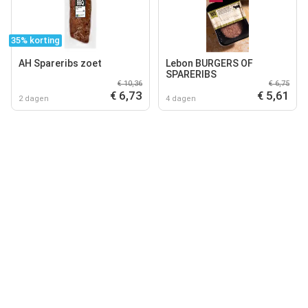
35% korting
AH Spareribs zoet
Lebon BURGERS OF
SPARERIBS
€ 10,36
€ 6,75
€ 6,73
€ 5,61
2 dagen
4 dagen