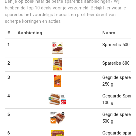
Ben je op zoek naar de beste spareribs aanbiedingen? Wij
hebben de top 10 deals voor je verzameld! Bekijk hier waar je
spareribs het voordeligst scoort en profiteer direct van
scherpe kortingen en acties.
#
Aanbieding
Naam
1
Spareribs 500 g
2
Spareribs 680 g
3
Gegrilde spareri
250 g
4
Gegaarde Sparer
100 g
5
Gegrilde spareri
500 g
6
Gegaarde sparer