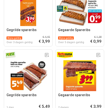
Gegrilde spareribs
Gegaarde Spareribs
€ 4,45
€ 1,38
Bijna geldig
Bijna geldig
€ 3,99
€ 0,99
Over 3 dagen geldig
Over 5 dagen geldig
Gegrilde spareribs
Gegaarde spareribs
€ 5,49
€ 3,99
1 dag
2 dagen