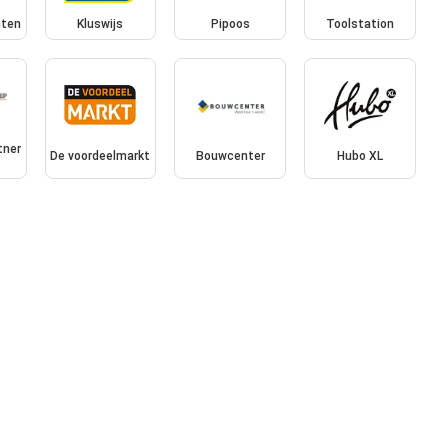
hten
Kluswijs
Pipoos
Toolstation
tner
De voordeelmarkt
Bouwcenter
Hubo XL