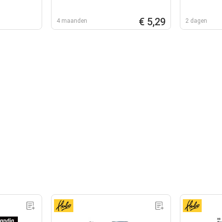
€ 5,29
4 maanden
2 dagen