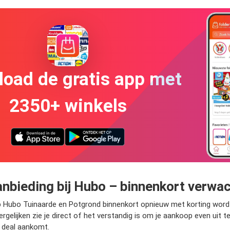
oad de gratis app met
2350+ winkels
nbieding bij Hubo – binnenkort verwa
p Hubo Tuinaarde en Potgrond binnenkort opnieuw met korting wordt 
gelijken zie je direct of het verstandig is om je aankoop even uit t
 deal aankomt.