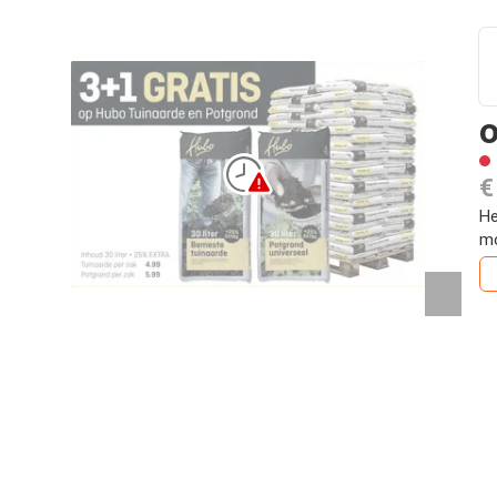
o
€
He
mo