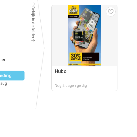
Bekijk in de folder
 er
Hubo
eding
 aug
Nog 2 dagen geldig