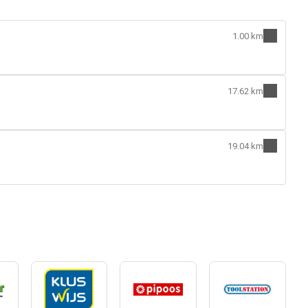
1.00 km
17.62 km
19.04 km