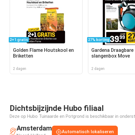
2+1 gratis
27% korting
Golden Flame Houtskool en
Gardena Draagbare
Briketten
slangenbox Move
2 dagen
2 dagen
Dichtsbijzijnde Hubo filiaal
Deze op Hubo Tuinaarde en Potgrond is beschikbaar in onderstaa
Amsterdam
Automatisch lokaliseren