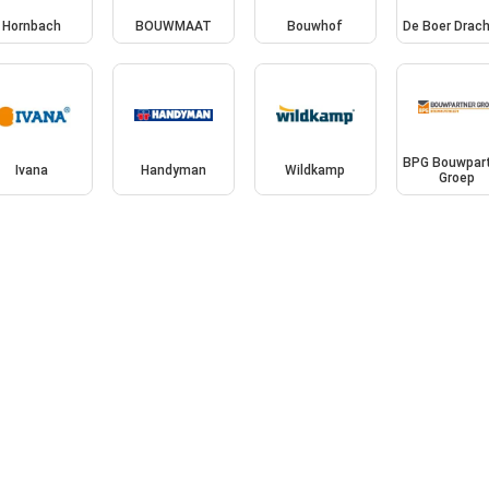
Hornbach
BOUWMAAT
Bouwhof
De Boer Drac
BPG Bouwpar
Ivana
Handyman
Wildkamp
Groep