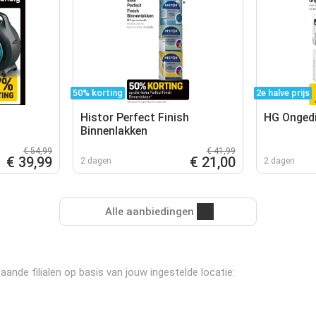
50% korting
2e halve prijs
Histor Perfect Finish
HG Ongedi
Binnenlakken
€ 54,99
€ 41,99
€ 39,99
€ 21,00
2 dagen
2 dagen
Alle aanbiedingen
nde filialen op basis van jouw ingestelde locatie: