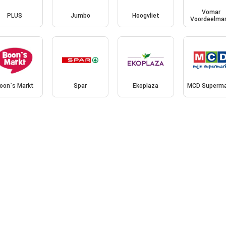
Vomar
PLUS
Jumbo
Hoogvliet
Voordeelmar
oon`s Markt
Spar
Ekoplaza
MCD Superma