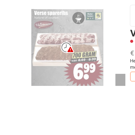
V
€
He
mo