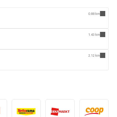
0.88 km
1.43 km
2.12 km