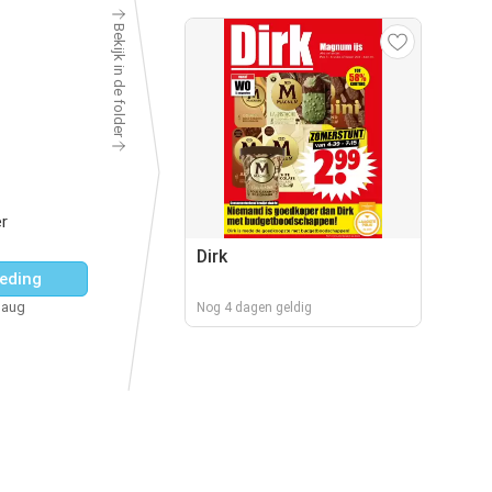
Bekijk in de folder
r
Dirk
eding
 aug
Nog 4 dagen geldig