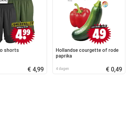
o shorts
Hollandse courgette of rode
paprika
€ 4,99
€ 0,49
4 dagen