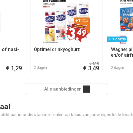
1+1 gratis
 of nasi-
Optimel drinkyoghurt
Wagner pic
en/of airf
€ 4,10
€ 1,29
€ 3,49
2 dagen
2 dagen
Alle aanbiedingen
iaal
hikbaar in onderstaande filialen op basis van jouw ingestelde locati