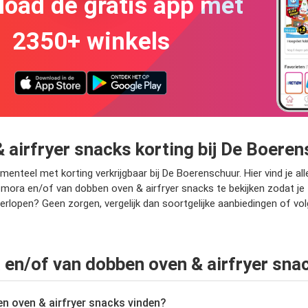
oad de gratis app met
2350+ winkels
 airfryer snacks korting bij De Boere
teel met korting verkrijgbaar bij De Boerenschuur. Hier vind je alle
mora en/of van dobben oven & airfryer snacks te bekijken zodat je ze
verlopen? Geen zorgen, vergelijk dan soortgelijke aanbiedingen of vo
 en/of van dobben oven & airfryer sna
n oven & airfryer snacks vinden?