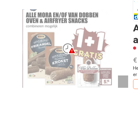
A
a
€
He
er