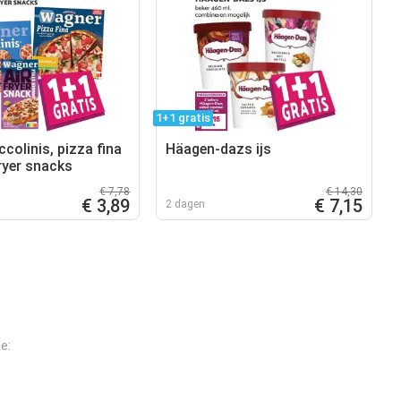
1+1 gratis
colinis, pizza fina
Häagen-dazs ijs
ryer snacks
€ 7,78
€ 14,30
€ 3,89
€ 7,15
2 dagen
e: