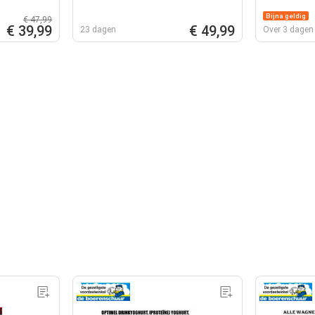
Bijna geldig
€ 47,99
€ 39,99
€ 49,99
23 dagen
Over 3 dagen 