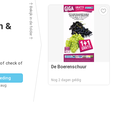
Bekijk in de folder
n &
of check of
De Boerenschuur
eding
Nog 2 dagen geldig
 aug