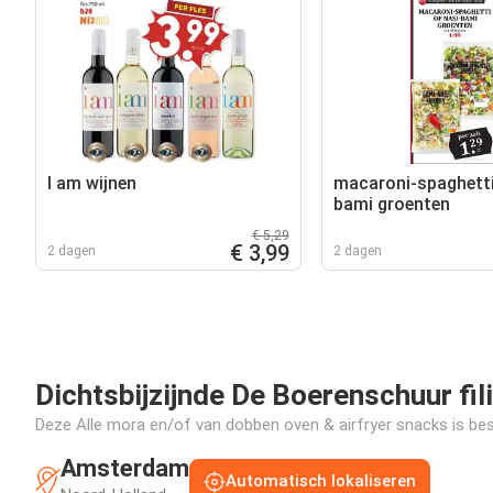
I am wijnen
macaroni-spaghetti
bami groenten
€ 5,29
€ 3,99
2 dagen
2 dagen
Dichtsbijzijnde De Boerenschuur fil
Deze Alle mora en/of van dobben oven & airfryer snacks is besc
Amsterdam
Automatisch lokaliseren