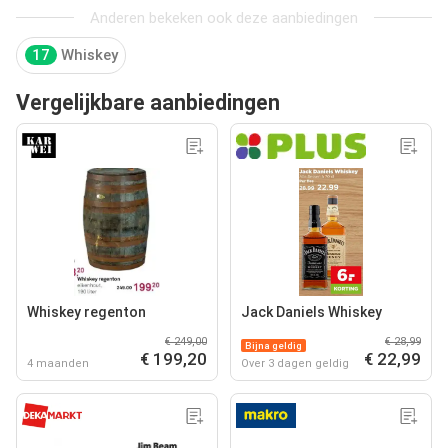
Anderen bekeken ook deze aanbiedingen
17
Whiskey
Vergelijkbare aanbiedingen
Whiskey regenton
Jack Daniels Whiskey
€ 249,00
€ 28,99
Bijna geldig
€ 199,20
€ 22,99
4 maanden
Over 3 dagen geldig