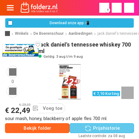
!
Download onze app 📲
Winkels
De Boerenschuur
Aanbiedingen
jack daniel's tennessee
jack daniel's tennessee whiskey 700
ml
Geldig: 3 aug t/m 9 aug
0
€ 7,10 Korting
€ 29,59
Voeg toe
€ 22,49
sour mash, honey, blackberry of apple fles 700 ml.
Bekijk folder
Prijshistorie
Laatste controle: za 08 aug