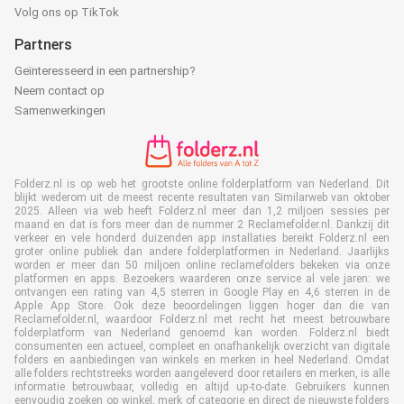
Volg ons op TikTok
Partners
Geïnteresseerd in een partnership?
Neem contact op
Samenwerkingen
Folderz.nl is op web het grootste online folderplatform van Nederland. Dit
blijkt wederom uit de meest recente resultaten van Similarweb van oktober
2025. Alleen via web heeft Folderz.nl meer dan 1,2 miljoen sessies per
maand en dat is fors meer dan de nummer 2 Reclamefolder.nl. Dankzij dit
verkeer en vele honderd duizenden app installaties bereikt Folderz.nl een
groter online publiek dan andere folderplatformen in Nederland. Jaarlijks
worden er meer dan 50 miljoen online reclamefolders bekeken via onze
platformen en apps. Bezoekers waarderen onze service al vele jaren: we
ontvangen een rating van 4,5 sterren in Google Play en 4,6 sterren in de
Apple App Store. Ook deze beoordelingen liggen hoger dan die van
Reclamefolder.nl, waardoor Folderz.nl met recht het meest betrouwbare
folderplatform van Nederland genoemd kan worden. Folderz.nl biedt
consumenten een actueel, compleet en onafhankelijk overzicht van digitale
folders en aanbiedingen van winkels en merken in heel Nederland. Omdat
alle folders rechtstreeks worden aangeleverd door retailers en merken, is alle
informatie betrouwbaar, volledig en altijd up-to-date. Gebruikers kunnen
eenvoudig zoeken op winkel, merk of categorie en direct de nieuwste folders