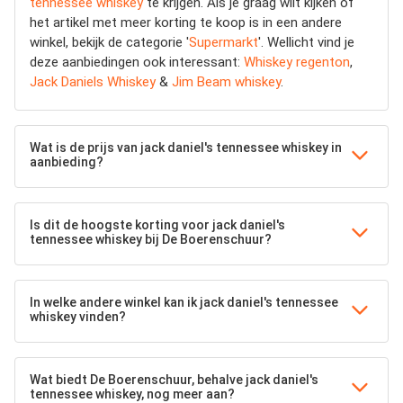
tennessee whiskey
te krijgen. Als je graag wilt kijken of
het artikel met meer korting te koop is in een andere
winkel, bekijk de categorie '
Supermarkt
'. Wellicht vind je
deze aanbiedingen ook interessant:
Whiskey regenton
,
Jack Daniels Whiskey
&
Jim Beam whiskey
.
Wat is de prijs van jack daniel's tennessee whiskey in
aanbieding?
Is dit de hoogste korting voor jack daniel's
tennessee whiskey bij De Boerenschuur?
In welke andere winkel kan ik jack daniel's tennessee
whiskey vinden?
Wat biedt De Boerenschuur, behalve jack daniel's
tennessee whiskey, nog meer aan?