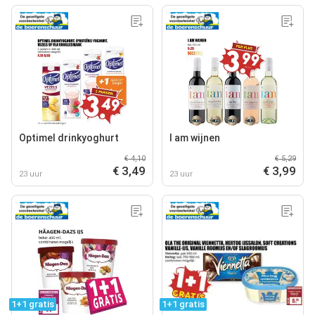
Optimel drinkyoghurt
I am wijnen
€ 4,10
€ 5,29
€ 3,49
€ 3,99
23 uur
23 uur
1+1 gratis
1+1 gratis