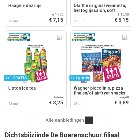
Häagen-dazs ijs
Ola the original viennetta,
hertog ijssalon, soft
€ 14,30
€ 10,30
creations vanille-ijs,
€ 7,15
€ 5,15
vanille roomijs en/of
23 uur
23 uur
slagroomijs
1+1 GRATIS
1+1 gratis
Lipton ice tea
Wagner piccolinis, pizza
fina en/of airfryer snacks
€ 6,50
€ 7,78
€ 3,25
€ 3,89
23 uur
23 uur
Alle aanbiedingen
Dichtsbijzijnde De Boerenschuur filiaal