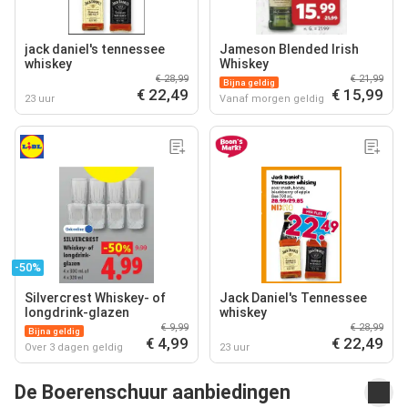
jack daniel's tennessee
Jameson Blended Irish
whiskey
Whiskey
€ 28,99
€ 21,99
Bijna geldig
€ 22,49
€ 15,99
23 uur
Vanaf morgen geldig
-50%
Silvercrest Whiskey- of
Jack Daniel's Tennessee
longdrink-glazen
whiskey
€ 9,99
€ 28,99
Bijna geldig
€ 4,99
€ 22,49
Over 3 dagen geldig
23 uur
De Boerenschuur aanbiedingen