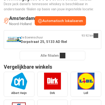
Deze jack daniel's tennessee whiskey is beschikbaar in
onderstaande filialen op basis van jouw ingestelde locatie:
Amsterdam
Automatisch lokaliseren
Noord-Holland
93.92 km
De Boerenschuur
Dorpstraat 25, 5133 AD Riel
Alle filialen
Vergelijkbare winkels
Albert Heijn
Dirk
Lidl