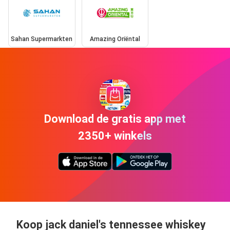
Sahan Supermarkten
Amazing Oriëntal
Download de gratis app met
2350+ winkels
Koop jack daniel's tennessee whiskey