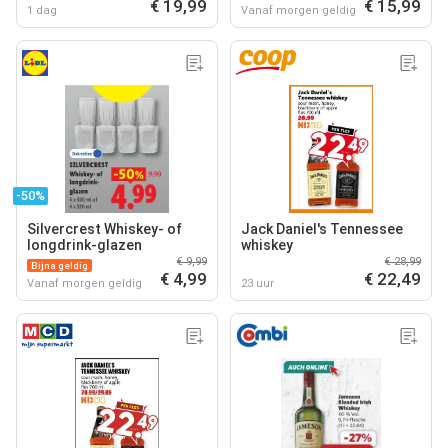
€ 19,99
€ 15,99
1 dag
Vanaf morgen geldig
-50%
Silvercrest Whiskey- of
Jack Daniel's Tennessee
longdrink-glazen
whiskey
€ 9,99
€ 28,99
Bijna geldig
€ 4,99
€ 22,49
Vanaf morgen geldig
23 uur