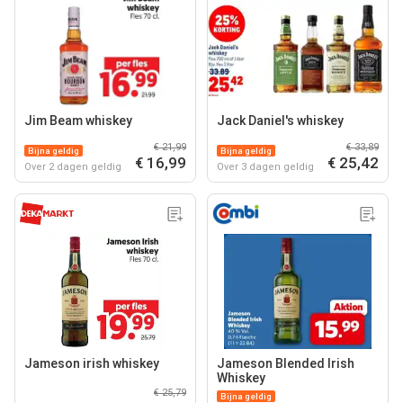
Jim Beam whiskey
Jack Daniel's whiskey
€ 21,99
€ 33,89
Bijna geldig
Bijna geldig
€ 16,99
€ 25,42
Over 2 dagen geldig
Over 3 dagen geldig
Jameson irish whiskey
Jameson Blended Irish
Whiskey
€ 25,79
Bijna geldig