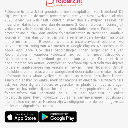
Folderz.nl is op web het grootste online folderplatform van Nederland. Dit
blijkt wederom uit de meest recente resultaten van Similarweb van oktober
2025. Alleen via web heeft Folderz.nl meer dan 1,2 miljoen sessies per
maand en dat is fors meer dan de nummer 2 Reclamefolder.nl. Dankzij dit
verkeer en vele honderd duizenden app installaties bereikt Folderz.nl een
groter online publiek dan andere folderplatformen in Nederland. Jaarlijks
worden er meer dan 50 miljoen online reclamefolders bekeken via onze
platformen en apps. Bezoekers waarderen onze service al vele jaren: we
ontvangen een rating van 4,5 sterren in Google Play en 4,6 sterren in de
Apple App Store. Ook deze beoordelingen liggen hoger dan die van
Reclamefolder.nl, waardoor Folderz.nl met recht het meest betrouwbare
folderplatform van Nederland genoemd kan worden. Folderz.nl biedt
consumenten een actueel, compleet en onafhankelijk overzicht van digitale
folders en aanbiedingen van winkels en merken in heel Nederland. Omdat
alle folders rechtstreeks worden aangeleverd door retailers en merken, is alle
informatie betrouwbaar, volledig en altijd up-to-date. Gebruikers kunnen
eenvoudig zoeken op winkel, merk of categorie en direct de nieuwste folders
bekijken. Door digitale folders te gebruiken in plaats van papier, dragen
bezoekers bovendien bij aan het terugdringen van papierafval. Als eerste
folderplatform van Nederland en al 19 jaar specialist in online
folderpublicaties, heeft Folderz.nl duurzame samenwerkingen opgebouwd
met retailers en merken. Hierdoor zijn we uitgegroeid tot de toonaangevende
speler in de digitale foldermarkt.