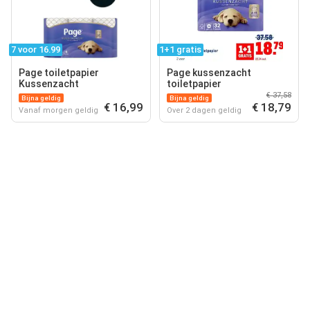
7 voor 16.99
1+1 gratis
Page toiletpapier
Page kussenzacht
Kussenzacht
toiletpapier
€ 37,58
Bijna geldig
Bijna geldig
€ 16,99
€ 18,79
Vanaf morgen geldig
Over 2 dagen geldig