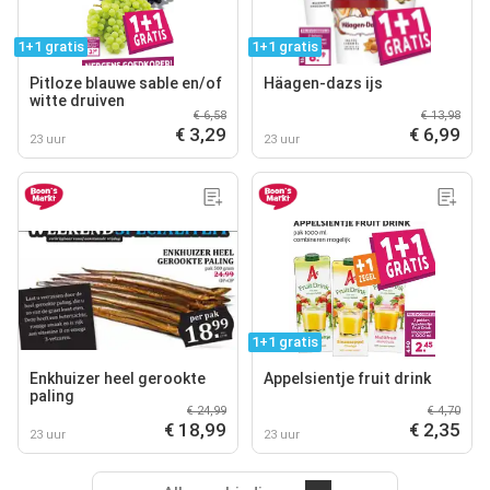
1+1 gratis
1+1 gratis
Pitloze blauwe sable en/of
Häagen-dazs ijs
witte druiven
€ 6,58
€ 13,98
€ 3,29
€ 6,99
23 uur
23 uur
1+1 gratis
Enkhuizer heel gerookte
Appelsientje fruit drink
paling
€ 24,99
€ 4,70
€ 18,99
€ 2,35
23 uur
23 uur