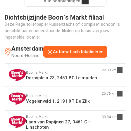
Alle aanbiedingen
Dichtsbijzijnde Boon`s Markt filiaal
Deze Page toiletpapier kussenzacht of compleet schoon is
beschikbaar in onderstaande filialen op basis van jouw
ingestelde locatie:
Amsterdam
Automatisch lokaliseren
Noord-Holland
22.30 km
Boon`s Markt
Dorpsplein 23, 2451 BC Leimuiden
25.76 km
Boon`s Markt
Vogelenveld 1, 2191 XT De Zilk
Boon`s Markt
33.84 km
Laan van Rapijnen 27, 3461 GH
Linschoten