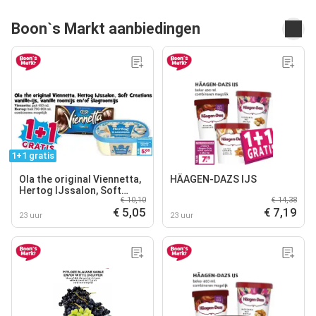
Boon`s Markt aanbiedingen
1+1 gratis
Ola the original Viennetta,
HÄAGEN-DAZS IJS
Hertog IJssalon, Soft
€ 10,10
€ 14,38
Creations vanille-ijs,
€ 5,05
€ 7,19
vanille roomijs en/of
23 uur
23 uur
slagroomijs