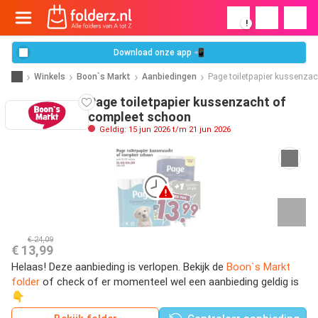
!
Download onze app 📲
Winkels
Boon`s Markt
Aanbiedingen
Page toiletpapier kussenza
Page toiletpapier kussenzacht of
compleet schoon
Geldig: 15 jun 2026 t/m 21 jun 2026
€ 24,09
€ 13,99
Helaas! Deze aanbieding is verlopen. Bekijk de
Boon`s Markt
folder
of check of er momenteel wel een aanbieding geldig is
👇