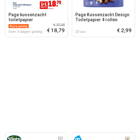
Page kussenzacht
Page Kussenzacht Design
toiletpapier
Toiletpapier 4 rollen
€ 37,58
Bijna geldig
€ 18,79
€ 2,99
Over 3 dagen geldig
23 uur