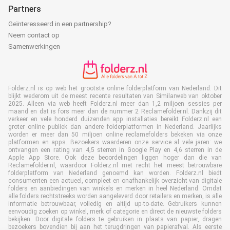
Partners
Geïnteresseerd in een partnership?
Neem contact op
Samenwerkingen
Folderz.nl is op web het grootste online folderplatform van Nederland. Dit
blijkt wederom uit de meest recente resultaten van Similarweb van oktober
2025. Alleen via web heeft Folderz.nl meer dan 1,2 miljoen sessies per
maand en dat is fors meer dan de nummer 2 Reclamefolder.nl. Dankzij dit
verkeer en vele honderd duizenden app installaties bereikt Folderz.nl een
groter online publiek dan andere folderplatformen in Nederland. Jaarlijks
worden er meer dan 50 miljoen online reclamefolders bekeken via onze
platformen en apps. Bezoekers waarderen onze service al vele jaren: we
ontvangen een rating van 4,5 sterren in Google Play en 4,6 sterren in de
Apple App Store. Ook deze beoordelingen liggen hoger dan die van
Reclamefolder.nl, waardoor Folderz.nl met recht het meest betrouwbare
folderplatform van Nederland genoemd kan worden. Folderz.nl biedt
consumenten een actueel, compleet en onafhankelijk overzicht van digitale
folders en aanbiedingen van winkels en merken in heel Nederland. Omdat
alle folders rechtstreeks worden aangeleverd door retailers en merken, is alle
informatie betrouwbaar, volledig en altijd up-to-date. Gebruikers kunnen
eenvoudig zoeken op winkel, merk of categorie en direct de nieuwste folders
bekijken. Door digitale folders te gebruiken in plaats van papier, dragen
bezoekers bovendien bij aan het terugdringen van papierafval. Als eerste