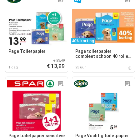
40% korting
Page Toiletpapier
Page toiletpapier
compleet schoon 40 rollen
€ 23,49
of kussenzacht 32 rollen
€ 13,99
1 dag
23 uur
Page toiletpapier sensitive
Page Vochtig toiletpapier