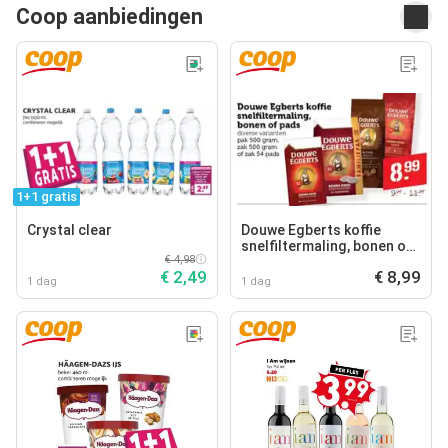
Coop aanbiedingen
1+1 gratis
Crystal clear
Douwe Egberts koffie
snelfiltermaling, bonen of
€ 4,98
pads
€ 2,49
€ 8,99
1 dag
1 dag