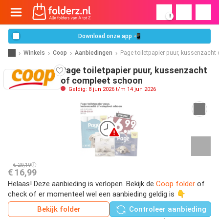
!
Download onze app 📲
Winkels
Coop
Aanbiedingen
Page toiletpapier puur, kussenzacht
Page toiletpapier puur, kussenzacht
of compleet schoon
Geldig: 8 jun 2026 t/m 14 jun 2026
€ 29,19
€ 16,99
Helaas! Deze aanbieding is verlopen. Bekijk de
Coop folder
of
check of er momenteel wel een aanbieding geldig is 👇
Bekijk folder
Controleer aanbieding