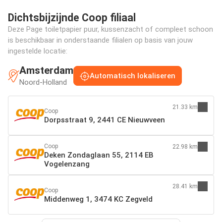
Dichtsbijzijnde Coop filiaal
Deze Page toiletpapier puur, kussenzacht of compleet schoon
is beschikbaar in onderstaande filialen op basis van jouw
ingestelde locatie:
Amsterdam
Automatisch lokaliseren
Noord-Holland
21.33 km
Coop
Dorpsstraat 9, 2441 CE Nieuwveen
Coop
22.98 km
Deken Zondaglaan 55, 2114 EB
Vogelenzang
28.41 km
Coop
Middenweg 1, 3474 KC Zegveld