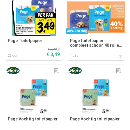
40% korting
Page Toiletpapier
Page toiletpapier
compleet schoon 40 rollen
€ 8,79
of kussenzacht 32 rollen
€ 3,49
23 uur
1 dag
Page Vochtig toiletpapier
Page Vochtig toiletpapier