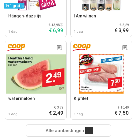
1+1 gratis
Häagen-dazs ijs
I Am wijnen
€ 13,98
€ 5,29
€ 6,99
€ 3,99
1 dag
1 dag
watermeloen
Kipfilet
€ 3,79
€ 10,49
€ 2,49
€ 7,50
1 dag
1 dag
Alle aanbiedingen