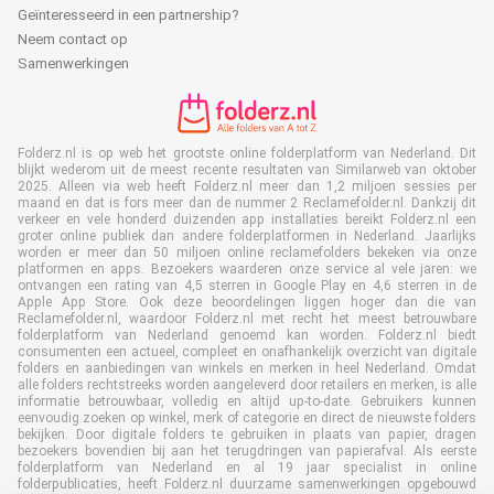
Geïnteresseerd in een partnership?
Neem contact op
Samenwerkingen
Folderz.nl is op web het grootste online folderplatform van Nederland. Dit
blijkt wederom uit de meest recente resultaten van Similarweb van oktober
2025. Alleen via web heeft Folderz.nl meer dan 1,2 miljoen sessies per
maand en dat is fors meer dan de nummer 2 Reclamefolder.nl. Dankzij dit
verkeer en vele honderd duizenden app installaties bereikt Folderz.nl een
groter online publiek dan andere folderplatformen in Nederland. Jaarlijks
worden er meer dan 50 miljoen online reclamefolders bekeken via onze
platformen en apps. Bezoekers waarderen onze service al vele jaren: we
ontvangen een rating van 4,5 sterren in Google Play en 4,6 sterren in de
Apple App Store. Ook deze beoordelingen liggen hoger dan die van
Reclamefolder.nl, waardoor Folderz.nl met recht het meest betrouwbare
folderplatform van Nederland genoemd kan worden. Folderz.nl biedt
consumenten een actueel, compleet en onafhankelijk overzicht van digitale
folders en aanbiedingen van winkels en merken in heel Nederland. Omdat
alle folders rechtstreeks worden aangeleverd door retailers en merken, is alle
informatie betrouwbaar, volledig en altijd up-to-date. Gebruikers kunnen
eenvoudig zoeken op winkel, merk of categorie en direct de nieuwste folders
bekijken. Door digitale folders te gebruiken in plaats van papier, dragen
bezoekers bovendien bij aan het terugdringen van papierafval. Als eerste
folderplatform van Nederland en al 19 jaar specialist in online
folderpublicaties, heeft Folderz.nl duurzame samenwerkingen opgebouwd