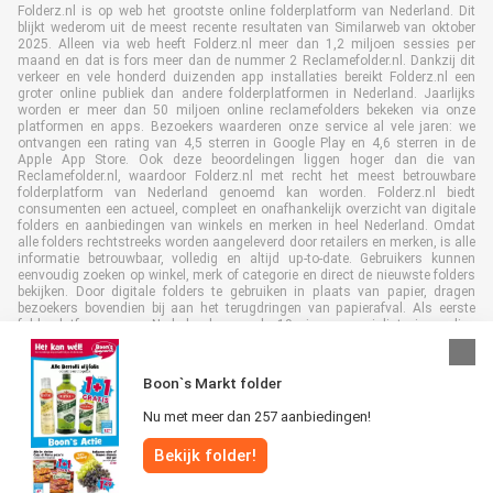
Folderz.nl is op web het grootste online folderplatform van Nederland. Dit
blijkt wederom uit de meest recente resultaten van Similarweb van oktober
2025. Alleen via web heeft Folderz.nl meer dan 1,2 miljoen sessies per
maand en dat is fors meer dan de nummer 2 Reclamefolder.nl. Dankzij dit
verkeer en vele honderd duizenden app installaties bereikt Folderz.nl een
groter online publiek dan andere folderplatformen in Nederland. Jaarlijks
worden er meer dan 50 miljoen online reclamefolders bekeken via onze
platformen en apps. Bezoekers waarderen onze service al vele jaren: we
ontvangen een rating van 4,5 sterren in Google Play en 4,6 sterren in de
Apple App Store. Ook deze beoordelingen liggen hoger dan die van
Reclamefolder.nl, waardoor Folderz.nl met recht het meest betrouwbare
folderplatform van Nederland genoemd kan worden. Folderz.nl biedt
consumenten een actueel, compleet en onafhankelijk overzicht van digitale
folders en aanbiedingen van winkels en merken in heel Nederland. Omdat
alle folders rechtstreeks worden aangeleverd door retailers en merken, is alle
informatie betrouwbaar, volledig en altijd up-to-date. Gebruikers kunnen
eenvoudig zoeken op winkel, merk of categorie en direct de nieuwste folders
bekijken. Door digitale folders te gebruiken in plaats van papier, dragen
bezoekers bovendien bij aan het terugdringen van papierafval. Als eerste
folderplatform van Nederland en al 19 jaar specialist in online
folderpublicaties, heeft Folderz.nl duurzame samenwerkingen opgebouwd
met retailers en merken. Hierdoor zijn we uitgegroeid tot de toonaangevende
speler in de digitale foldermarkt.
Boon`s Markt folder
Nu met meer dan 257 aanbiedingen!
Bekijk folder!
Alle rechten voorbehouden © Folderz.nl 2026 |
Disclaimer
|
Algemene