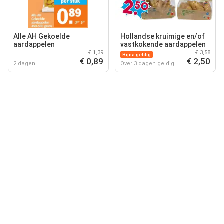
Alle AH Gekoelde
Hollandse kruimige en/of
aardappelen
vastkokende aardappelen
€ 1,39
€ 3,58
Bijna geldig
€ 0,89
€ 2,50
2 dagen
Over 3 dagen geldig