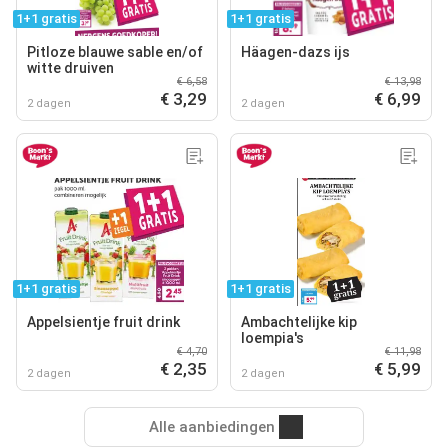
1+1 gratis
1+1 gratis
Pitloze blauwe sable en/of
Häagen-dazs ijs
witte druiven
€ 6,58
€ 13,98
€ 3,29
€ 6,99
2 dagen
2 dagen
1+1 gratis
1+1 gratis
Appelsientje fruit drink
Ambachtelijke kip
loempia's
€ 4,70
€ 11,98
€ 2,35
€ 5,99
2 dagen
2 dagen
Alle aanbiedingen