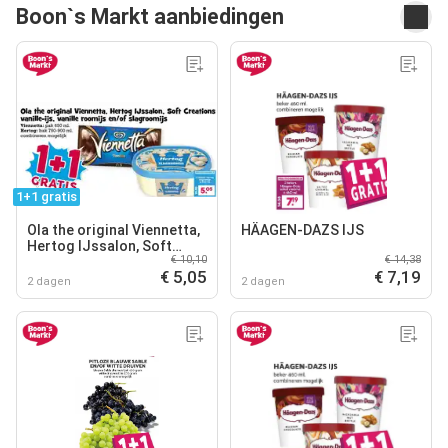
Boon`s Markt aanbiedingen
1+1 gratis
Ola the original Viennetta,
HÄAGEN-DAZS IJS
Hertog IJssalon, Soft
€ 10,10
€ 14,38
Creations vanille-ijs,
€ 5,05
€ 7,19
vanille roomijs en/of
2 dagen
2 dagen
slagroomijs