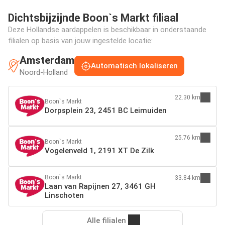
Dichtsbijzijnde Boon`s Markt filiaal
Deze Hollandse aardappelen is beschikbaar in onderstaande
filialen op basis van jouw ingestelde locatie:
Amsterdam
Automatisch lokaliseren
Noord-Holland
22.30 km
Boon`s Markt
Dorpsplein 23, 2451 BC Leimuiden
25.76 km
Boon`s Markt
Vogelenveld 1, 2191 XT De Zilk
Boon`s Markt
33.84 km
Laan van Rapijnen 27, 3461 GH
Linschoten
Alle filialen