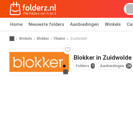
Home
Nieuwste folders
Aanbiedingen
Winkels
Ca
Winkels
Blokker
Filialen
Zuidwolde
Blokker in Zuidwolde
Folders
1
Aanbiedingen
28
Ga naar website