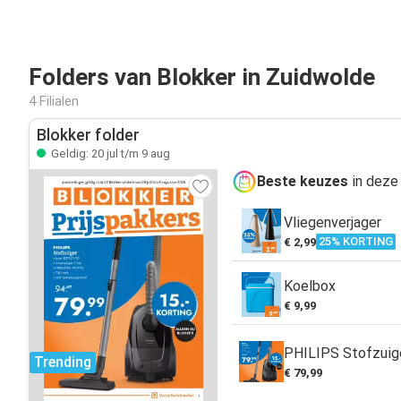
Folders van Blokker in Zuidwolde
4 Filialen
Blokker folder
Geldig: 20 jul t/m 9 aug
Beste keuzes
in deze 
Vliegenverjager
25% KORTING
€ 2,99
Koelbox
€ 9,99
PHILIPS Stofzuig
Trending
€ 79,99