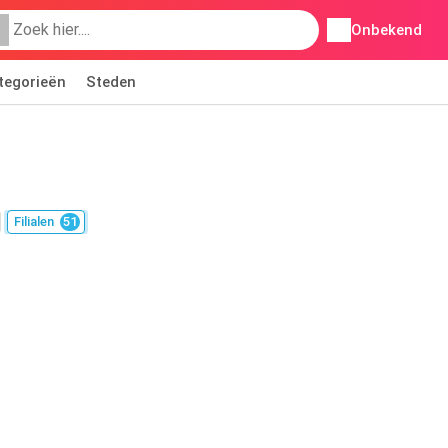
Onbekend
tegorieën
Steden
Filialen
51