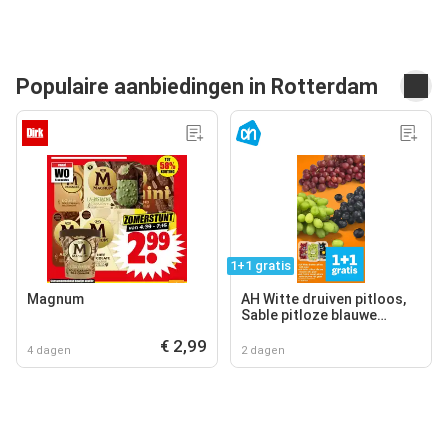
Populaire aanbiedingen in Rotterdam
1+1 gratis
Magnum
AH Witte druiven pitloos,
Sable pitloze blauwe
druiven, AH Cotton sweet
€ 2,99
pitloze rode druiven
4 dagen
2 dagen