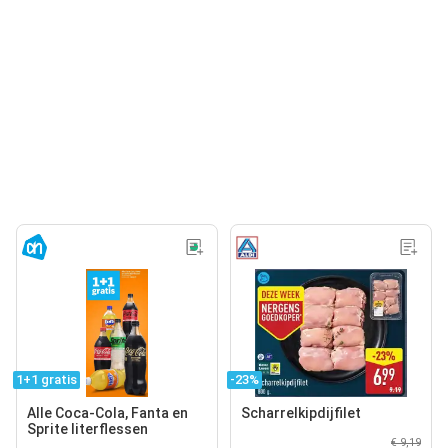
1+1 gratis
-23%
Alle Coca-Cola, Fanta en
Scharrelkipdijfilet
Sprite literflessen
€ 9,19