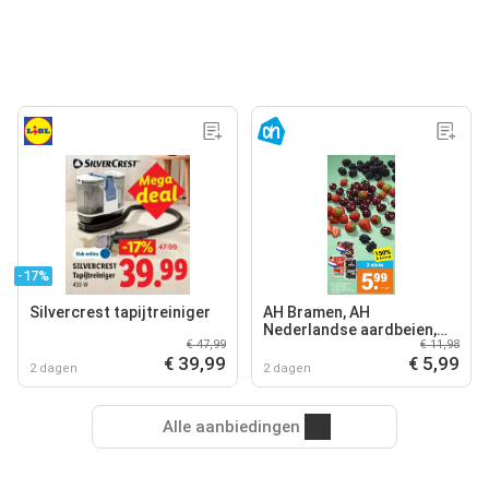
-17%
Silvercrest tapijtreiniger
AH Bramen, AH
Nederlandse aardbeien,
€ 47,99
€ 11,98
AH Nederlandse kersen
€ 39,99
€ 5,99
2 dagen
2 dagen
Alle aanbiedingen