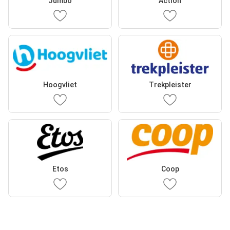
Jumbo
Action
Hoogvliet
Trekpleister
Etos
Coop