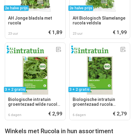
2e halve prijs
2e halve prijs
AH Jonge bladsla met
AH Biologisch Slamelange
rucola
rucola veldsla
€ 1,89
€ 1,99
23 uur
23 uur
3 + 2 gratis
3 + 2 gratis
Biologische intratuin
Biologische intratuin
groentezaad wilde rucola
groentezaad rucola
(diplotaxis tenuifolia)
gewone (eruca sativa)
€ 2,99
€ 2,79
6 dagen
6 dagen
Winkels met Rucola in hun assortiment