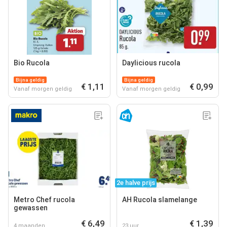
Bio Rucola
Daylicious rucola
Bijna geldig
Bijna geldig
€ 1,11
€ 0,99
Vanaf morgen geldig
Vanaf morgen geldig
2e halve prijs
Metro Chef rucola
AH Rucola slamelange
gewassen
€ 6,49
€ 1,39
4 maanden
23 uur