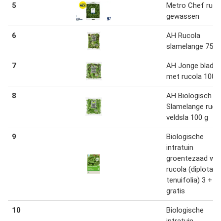
5
Metro Chef ruco
gewassen
6
AH Rucola
slamelange 75 g
7
AH Jonge bladsl
met rucola 100 
8
AH Biologisch
Slamelange ruco
veldsla 100 g
9
Biologische
intratuin
groentezaad wil
rucola (diplotaxi
tenuifolia) 3 + 2
gratis
10
Biologische
intratuin