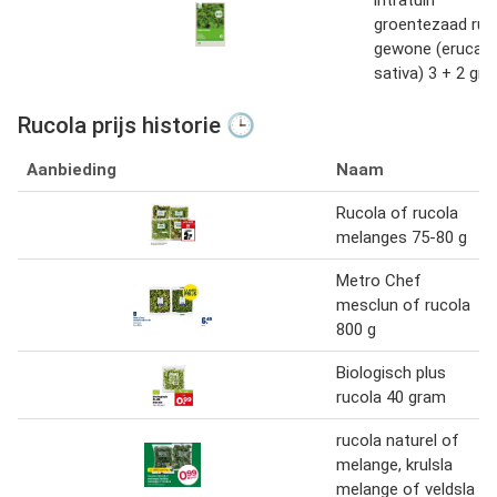
groentezaad ruc
gewone (eruca
sativa) 3 + 2 gra
Rucola prijs historie 🕒
Aanbieding
Naam
Rucola of rucola
melanges 75-80 g
Metro Chef
mesclun of rucola
800 g
Biologisch plus
rucola 40 gram
rucola naturel of
melange, krulsla
melange of veldsla