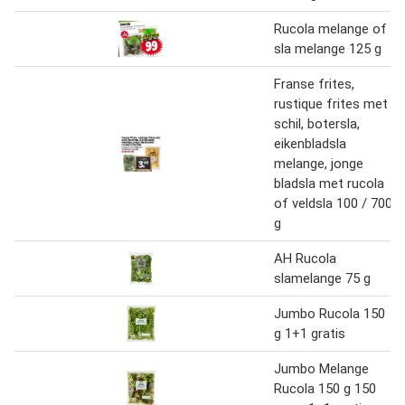
Rucola melange of
sla melange 125 g
Franse frites,
rustique frites met
schil, botersla,
eikenbladsla
melange, jonge
bladsla met rucola
of veldsla 100 / 700
g
AH Rucola
slamelange 75 g
Jumbo Rucola 150
g 1+1 gratis
Jumbo Melange
Rucola 150 g 150