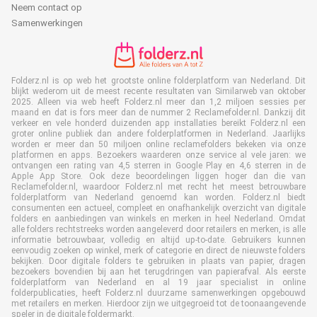
Neem contact op
Samenwerkingen
Folderz.nl is op web het grootste online folderplatform van Nederland. Dit
blijkt wederom uit de meest recente resultaten van Similarweb van oktober
2025. Alleen via web heeft Folderz.nl meer dan 1,2 miljoen sessies per
maand en dat is fors meer dan de nummer 2 Reclamefolder.nl. Dankzij dit
verkeer en vele honderd duizenden app installaties bereikt Folderz.nl een
groter online publiek dan andere folderplatformen in Nederland. Jaarlijks
worden er meer dan 50 miljoen online reclamefolders bekeken via onze
platformen en apps. Bezoekers waarderen onze service al vele jaren: we
ontvangen een rating van 4,5 sterren in Google Play en 4,6 sterren in de
Apple App Store. Ook deze beoordelingen liggen hoger dan die van
Reclamefolder.nl, waardoor Folderz.nl met recht het meest betrouwbare
folderplatform van Nederland genoemd kan worden. Folderz.nl biedt
consumenten een actueel, compleet en onafhankelijk overzicht van digitale
folders en aanbiedingen van winkels en merken in heel Nederland. Omdat
alle folders rechtstreeks worden aangeleverd door retailers en merken, is alle
informatie betrouwbaar, volledig en altijd up-to-date. Gebruikers kunnen
eenvoudig zoeken op winkel, merk of categorie en direct de nieuwste folders
bekijken. Door digitale folders te gebruiken in plaats van papier, dragen
bezoekers bovendien bij aan het terugdringen van papierafval. Als eerste
folderplatform van Nederland en al 19 jaar specialist in online
folderpublicaties, heeft Folderz.nl duurzame samenwerkingen opgebouwd
met retailers en merken. Hierdoor zijn we uitgegroeid tot de toonaangevende
speler in de digitale foldermarkt.