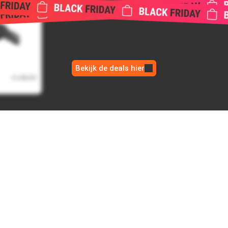
art
Bekijk de deals hier
€ 149,99
€ 99,00