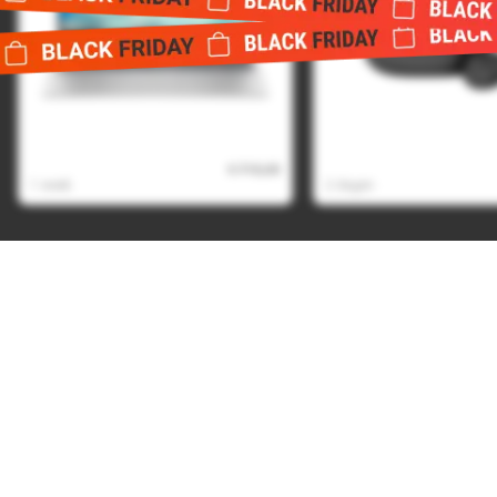
HP Pavilion SE 15-fd1951nd
Jbl live pro 2 tws zw
€ 715,00
€ 639,00
1 week
2 dagen