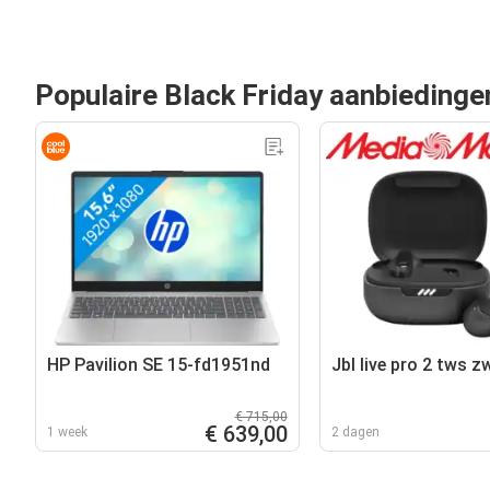
Populaire Black Friday aanbiedinge
HP Pavilion SE 15-fd1951nd
Jbl live pro 2 tws z
€ 715,00
€ 639,00
1 week
2 dagen