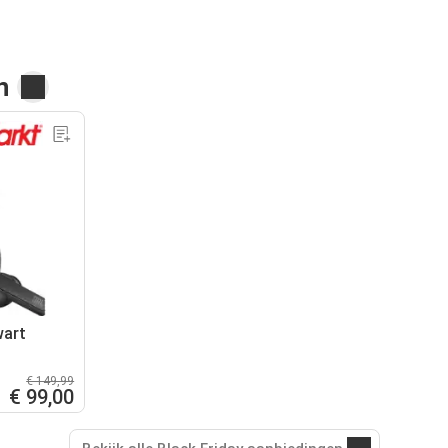
n
wart
€ 149,99
€ 99,00