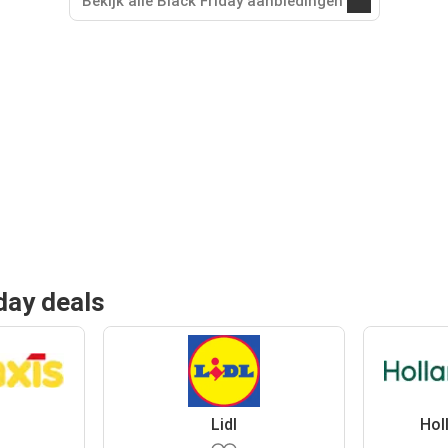
Bekijk alle Black Friday aanbiedingen
day deals
Lidl
Hol