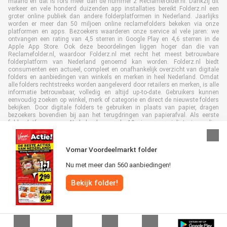
maand en dat is fors meer dan de nummer 2 Reclamefolder.nl. Dankzij dit
verkeer en vele honderd duizenden app installaties bereikt Folderz.nl een
groter online publiek dan andere folderplatformen in Nederland. Jaarlijks
worden er meer dan 50 miljoen online reclamefolders bekeken via onze
platformen en apps. Bezoekers waarderen onze service al vele jaren: we
ontvangen een rating van 4,5 sterren in Google Play en 4,6 sterren in de
Apple App Store. Ook deze beoordelingen liggen hoger dan die van
Reclamefolder.nl, waardoor Folderz.nl met recht het meest betrouwbare
folderplatform van Nederland genoemd kan worden. Folderz.nl biedt
consumenten een actueel, compleet en onafhankelijk overzicht van digitale
folders en aanbiedingen van winkels en merken in heel Nederland. Omdat
alle folders rechtstreeks worden aangeleverd door retailers en merken, is alle
informatie betrouwbaar, volledig en altijd up-to-date. Gebruikers kunnen
eenvoudig zoeken op winkel, merk of categorie en direct de nieuwste folders
bekijken. Door digitale folders te gebruiken in plaats van papier, dragen
bezoekers bovendien bij aan het terugdringen van papierafval. Als eerste
folderplatform van Nederland en al 19 jaar specialist in online
folderpublicaties, heeft Folderz.nl duurzame samenwerkingen opgebouwd
met retailers en merken. Hierdoor zijn we uitgegroeid tot de toonaangevende
speler in de digitale foldermarkt.
Vomar Voordeelmarkt folder
Nu met meer dan 560 aanbiedingen!
Bekijk folder!
Alle rechten voorbehouden © Folderz.nl 2026 |
Disclaimer
|
Algemene
voorwaarden
|
Privacybeleid
|
Cookiebeleid