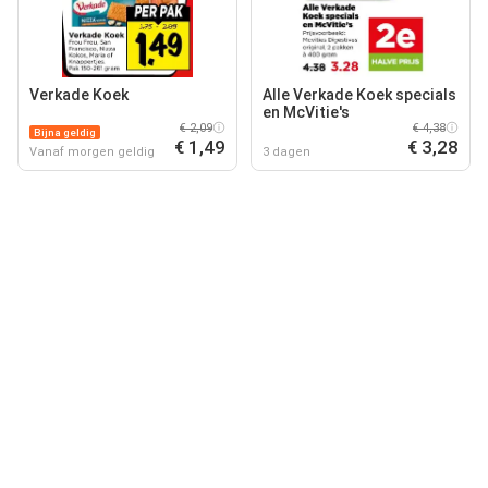
Verkade Koek
Alle Verkade Koek specials
en McVitie's
€ 2,09
€ 4,38
Bijna geldig
€ 1,49
€ 3,28
Vanaf morgen geldig
3 dagen