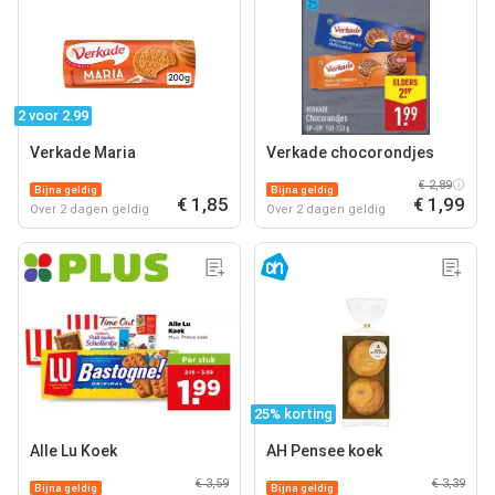
2 voor 2.99
Verkade Maria
Verkade chocorondjes
€ 2,89
Bijna geldig
Bijna geldig
€ 1,85
€ 1,99
Over 2 dagen geldig
Over 2 dagen geldig
25% korting
Alle Lu Koek
AH Pensee koek
€ 3,59
€ 3,39
Bijna geldig
Bijna geldig