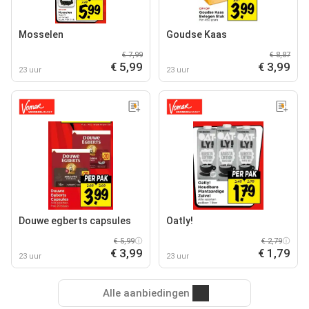
Mosselen
Goudse Kaas
€ 7,99
€ 8,87
€ 5,99
€ 3,99
23 uur
23 uur
Douwe egberts capsules
Oatly!
€ 5,99
€ 2,79
€ 3,99
€ 1,79
23 uur
23 uur
Alle aanbiedingen