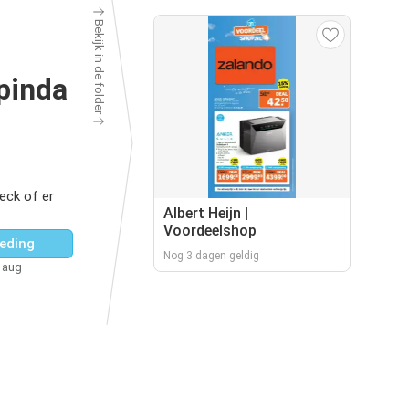
Bekijk in de folder
pinda
eck of er
Albert Heijn |
Voordeelshop
eding
Nog 3 dagen geldig
5 aug