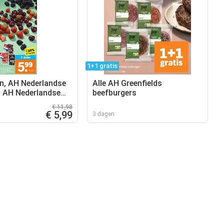
1+1 gratis
, AH Nederlandse
Alle AH Greenfields
, AH Nederlandse
beefburgers
€ 11,98
€ 5,99
3 dagen