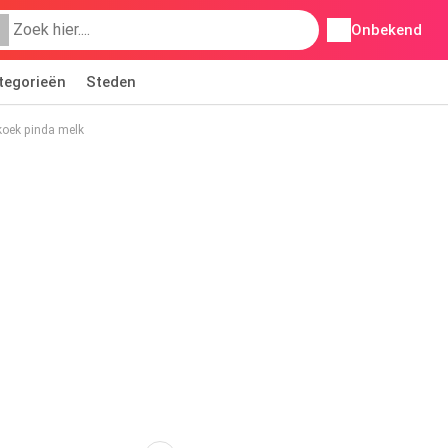
Onbekend
tegorieën
Steden
koek pinda melk