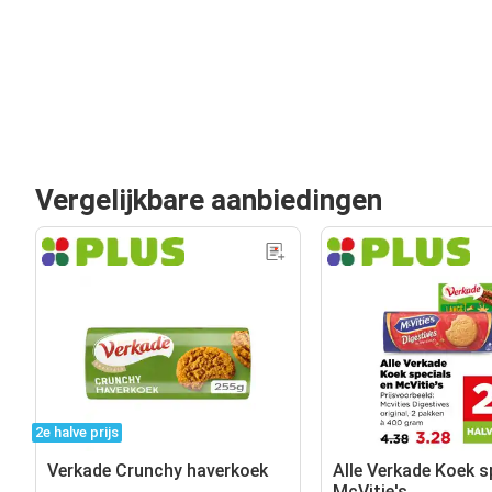
Vergelijkbare aanbiedingen
2e halve prijs
Verkade Crunchy haverkoek
Alle Verkade Koek s
McVitie's