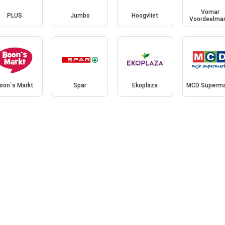
Vomar
PLUS
Jumbo
Hoogvliet
Voordeelmar
oon`s Markt
Spar
Ekoplaza
MCD Superma