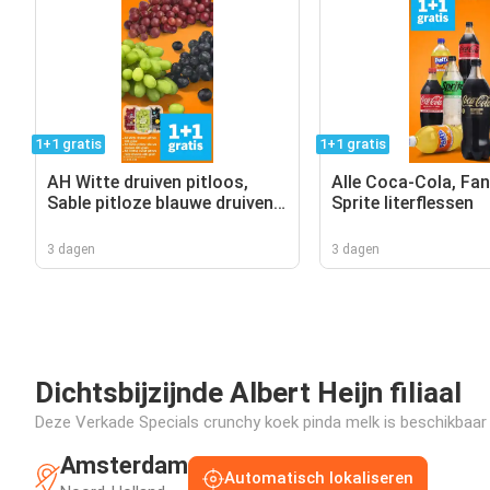
1+1 gratis
1+1 gratis
AH Witte druiven pitloos,
Alle Coca-Cola, Fan
Sable pitloze blauwe druiven,
Sprite literflessen
AH Cotton sweet pitloze
rode druiven
3 dagen
3 dagen
Dichtsbijzijnde Albert Heijn filiaal
Deze Verkade Specials crunchy koek pinda melk is beschikbaar i
Amsterdam
Automatisch lokaliseren