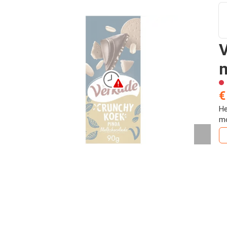
V
m
€
He
mo