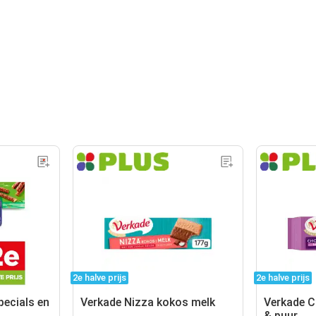
2e halve prijs
2e halve prijs
pecials en
Verkade Nizza kokos melk
Verkade C
& puur