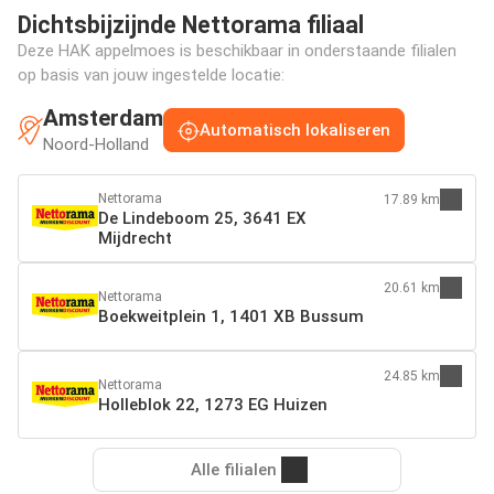
Dichtsbijzijnde Nettorama filiaal
Deze HAK appelmoes is beschikbaar in onderstaande filialen
op basis van jouw ingestelde locatie:
Amsterdam
Automatisch lokaliseren
Noord-Holland
Nettorama
17.89 km
De Lindeboom 25, 3641 EX
Mijdrecht
20.61 km
Nettorama
Boekweitplein 1, 1401 XB Bussum
24.85 km
Nettorama
Holleblok 22, 1273 EG Huizen
Alle filialen