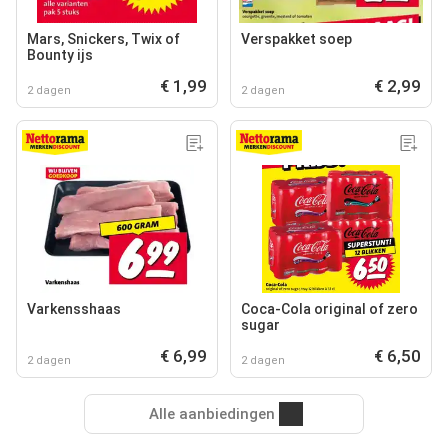
Mars, Snickers, Twix of
Verspakket soep
Bounty ijs
€ 1,99
€ 2,99
2 dagen
2 dagen
Varkensshaas
Coca-Cola original of zero
sugar
€ 6,99
€ 6,50
2 dagen
2 dagen
Alle aanbiedingen