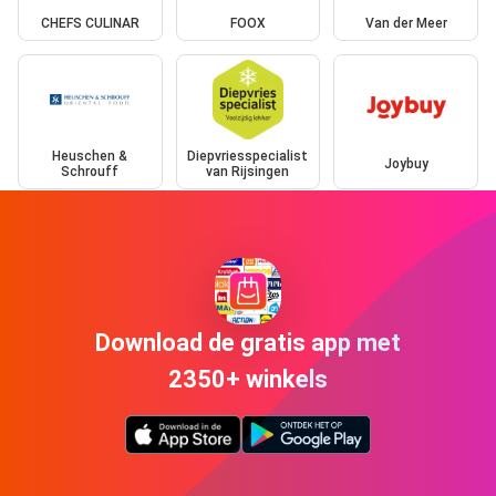
CHEFS CULINAR
FOOX
Van der Meer
Heuschen &
Diepvriesspecialist
Joybuy
Schrouff
van Rijsingen
Download de gratis app met
2350+ winkels