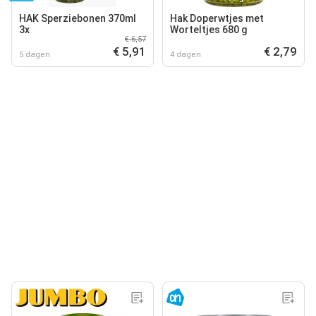
HAK Sperziebonen 370ml
Hak Doperwtjes met
3x
Worteltjes 680 g
€ 6,57
€ 5,91
€ 2,79
5 dagen
4 dagen