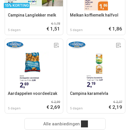
15% KORTING
Campina Langlekker melk
Melkan koffiemelk halfvol
€ 1,78
€ 1,51
€ 1,86
5 dagen
5 dagen
Aardappelen voordeelzak
Campina karamelvla
€ 2,99
€ 2,37
€ 2,69
€ 2,19
5 dagen
5 dagen
Alle aanbiedingen