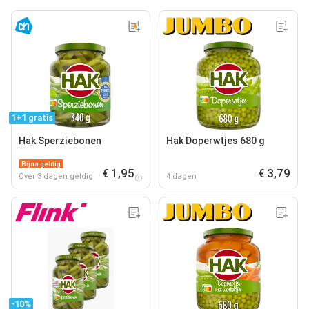
1+1 gratis
Hak Sperziebonen
Hak Doperwtjes 680 g
Bijna geldig
€ 1,95
€ 3,79
Over 3 dagen geldig
4 dagen
-10%