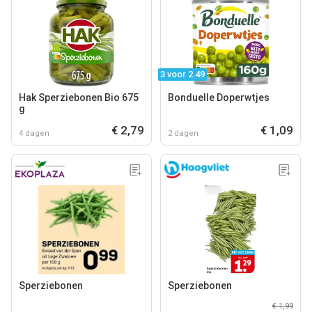
3 voor 2.49
Hak Sperziebonen Bio 675
Bonduelle Doperwtjes
g
€ 2,79
€ 1,09
4 dagen
2 dagen
Sperziebonen
Sperziebonen
€ 1,99