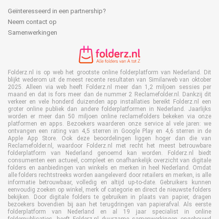
Geïnteresseerd in een partnership?
Neem contact op
Samenwerkingen
Folderz.nl is op web het grootste online folderplatform van Nederland. Dit
blijkt wederom uit de meest recente resultaten van Similarweb van oktober
2025. Alleen via web heeft Folderz.nl meer dan 1,2 miljoen sessies per
maand en dat is fors meer dan de nummer 2 Reclamefolder.nl. Dankzij dit
verkeer en vele honderd duizenden app installaties bereikt Folderz.nl een
groter online publiek dan andere folderplatformen in Nederland. Jaarlijks
worden er meer dan 50 miljoen online reclamefolders bekeken via onze
platformen en apps. Bezoekers waarderen onze service al vele jaren: we
ontvangen een rating van 4,5 sterren in Google Play en 4,6 sterren in de
Apple App Store. Ook deze beoordelingen liggen hoger dan die van
Reclamefolder.nl, waardoor Folderz.nl met recht het meest betrouwbare
folderplatform van Nederland genoemd kan worden. Folderz.nl biedt
consumenten een actueel, compleet en onafhankelijk overzicht van digitale
folders en aanbiedingen van winkels en merken in heel Nederland. Omdat
alle folders rechtstreeks worden aangeleverd door retailers en merken, is alle
informatie betrouwbaar, volledig en altijd up-to-date. Gebruikers kunnen
eenvoudig zoeken op winkel, merk of categorie en direct de nieuwste folders
bekijken. Door digitale folders te gebruiken in plaats van papier, dragen
bezoekers bovendien bij aan het terugdringen van papierafval. Als eerste
folderplatform van Nederland en al 19 jaar specialist in online
folderpublicaties, heeft Folderz.nl duurzame samenwerkingen opgebouwd