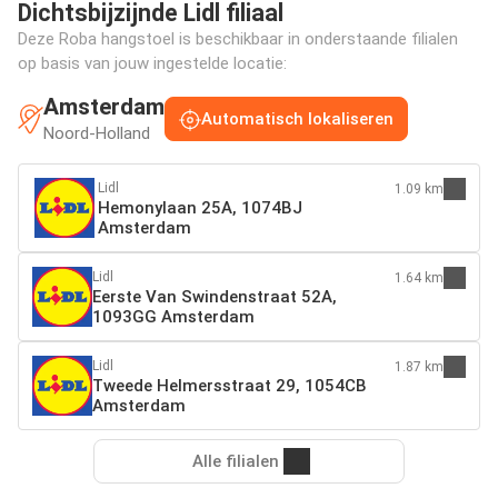
Dichtsbijzijnde Lidl filiaal
Deze Roba hangstoel is beschikbaar in onderstaande filialen
op basis van jouw ingestelde locatie:
Amsterdam
Automatisch lokaliseren
Noord-Holland
Lidl
1.09 km
Hemonylaan 25A, 1074BJ
Amsterdam
Lidl
1.64 km
Eerste Van Swindenstraat 52A,
1093GG Amsterdam
Lidl
1.87 km
Tweede Helmersstraat 29, 1054CB
Amsterdam
Alle filialen