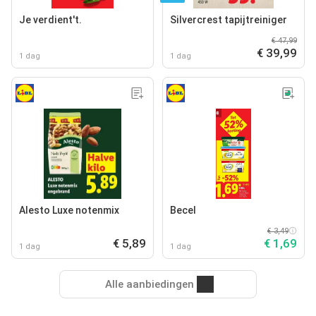
Je verdient't.
Silvercrest tapijtreiniger
€ 47,99
€ 39,99
1 dag
1 dag
Alesto Luxe notenmix
Becel
€ 3,49
€ 5,89
€ 1,69
1 dag
1 dag
Alle aanbiedingen