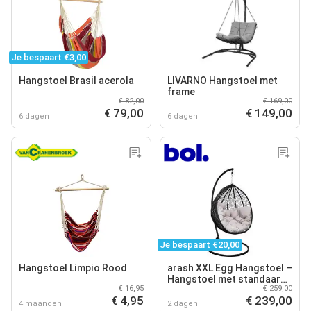
Je bespaart €3,00
Hangstoel Brasil acerola
LIVARNO Hangstoel met
frame
€ 82,00
€ 169,00
€ 79,00
€ 149,00
6 dagen
6 dagen
Je bespaart €20,00
Hangstoel Limpio Rood
arash XXL Egg Hangstoel –
Hangstoel met standaard
€ 16,95
€ 259,00
– Egg Chair – tot 150kg –
€ 4,95
€ 239,00
Lichtgrijs
4 maanden
2 dagen