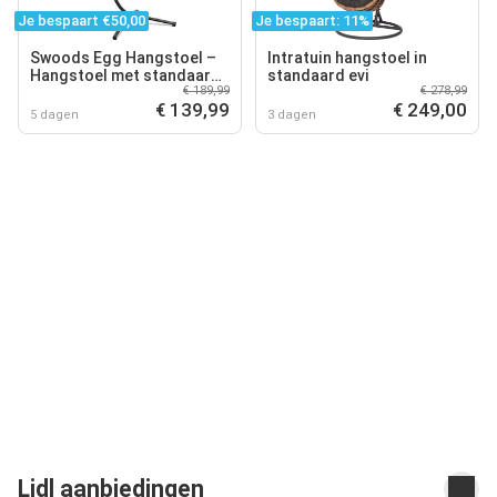
Je bespaart €50,00
Je bespaart: 11%
Swoods Egg Hangstoel –
Intratuin hangstoel in
Hangstoel met standaard
standaard evi
€ 189,99
€ 278,99
– Egg Chair – tot 150kg –
€ 139,99
€ 249,00
Zwart/ Donkergrijs
5 dagen
3 dagen
Lidl aanbiedingen