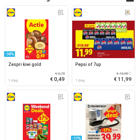
-38%
Zespri kiwi gold
Pepsi of 7up
€ 0,79
€ 19,99
€ 0,49
€ 11,99
1 dag
1 dag
-17%