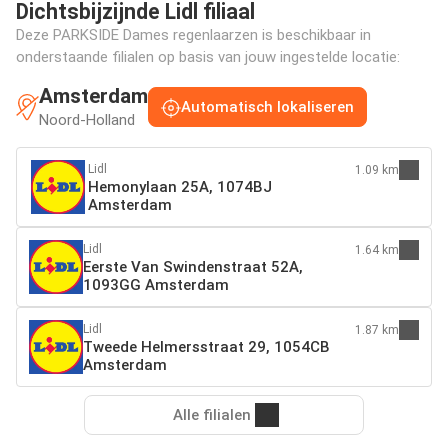
Dichtsbijzijnde Lidl filiaal
Deze PARKSIDE Dames regenlaarzen is beschikbaar in
onderstaande filialen op basis van jouw ingestelde locatie:
Amsterdam
Automatisch lokaliseren
Noord-Holland
Lidl
1.09 km
Hemonylaan 25A, 1074BJ
Amsterdam
Lidl
1.64 km
Eerste Van Swindenstraat 52A,
1093GG Amsterdam
Lidl
1.87 km
Tweede Helmersstraat 29, 1054CB
Amsterdam
Alle filialen