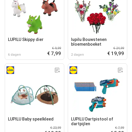
LUPILU Skippy dier
lupilu Bouwstenen
bloemenboeket
€ 9,99
€ 24,99
€ 7,99
€ 19,99
6 dagen
2 dagen
LUPILU Baby speelkleed
LUPILU Dartpistool of
dartpijlen
€ 23,99
€ 7,99