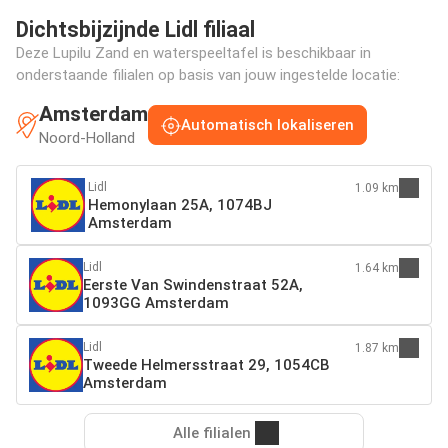
Dichtsbijzijnde Lidl filiaal
Deze Lupilu Zand en waterspeeltafel is beschikbaar in
onderstaande filialen op basis van jouw ingestelde locatie:
Amsterdam
Automatisch lokaliseren
Noord-Holland
Lidl
1.09 km
Hemonylaan 25A, 1074BJ
Amsterdam
Lidl
1.64 km
Eerste Van Swindenstraat 52A,
1093GG Amsterdam
Lidl
1.87 km
Tweede Helmersstraat 29, 1054CB
Amsterdam
Alle filialen