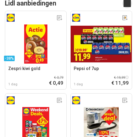
Lidl aanbiedingen
-38%
Zespri kiwi gold
Pepsi of 7up
€ 0,79
€ 19,99
€ 0,49
€ 11,99
1 dag
1 dag