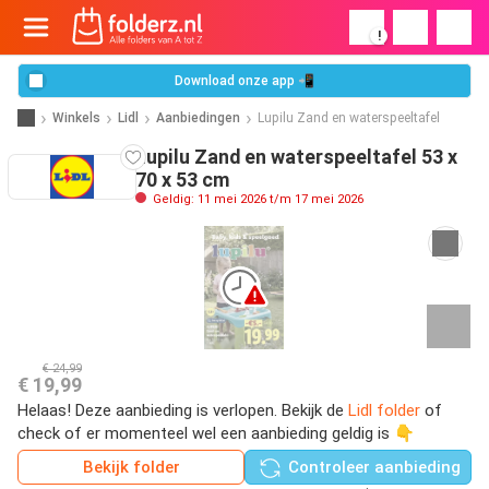
!
Download onze app 📲
Winkels
Lidl
Aanbiedingen
Lupilu Zand en waterspeeltafel
Lupilu Zand en waterspeeltafel 53 x
70 x 53 cm
Geldig: 11 mei 2026 t/m 17 mei 2026
€ 24,99
€ 19,99
Helaas! Deze aanbieding is verlopen. Bekijk de
Lidl folder
of
check of er momenteel wel een aanbieding geldig is 👇
Bekijk folder
Controleer aanbieding