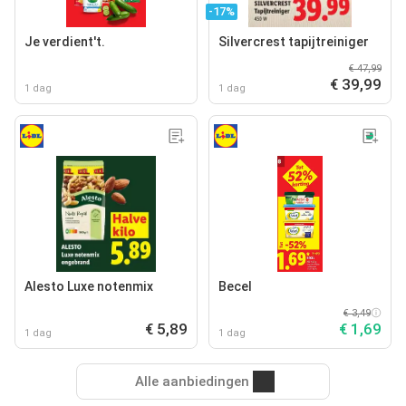
-17%
Je verdient't.
Silvercrest tapijtreiniger
€ 47,99
€ 39,99
1 dag
1 dag
Alesto Luxe notenmix
Becel
€ 3,49
€ 5,89
€ 1,69
1 dag
1 dag
Alle aanbiedingen