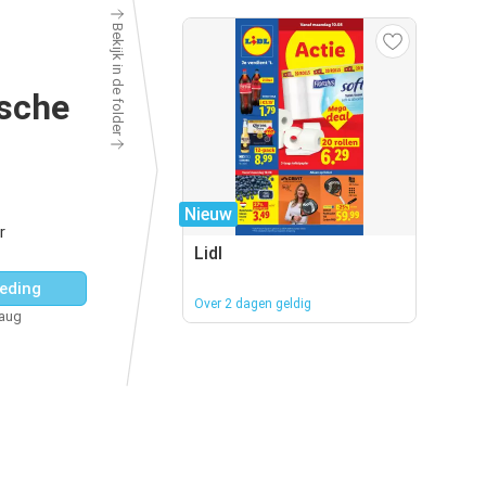
Bekijk in de folder
ische
Nieuw
r
Lidl
eding
Over 2 dagen geldig
 aug