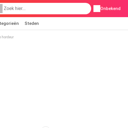
Onbekend
tegorieën
Steden
e hordeur