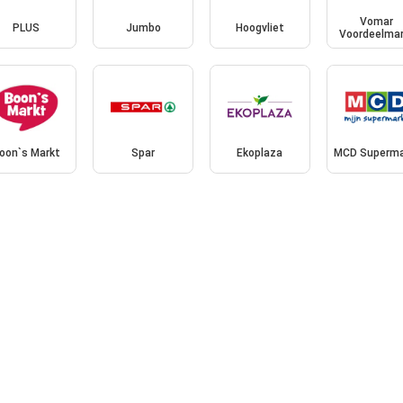
Vomar
PLUS
Jumbo
Hoogvliet
Voordeelmar
oon`s Markt
Spar
Ekoplaza
MCD Superma