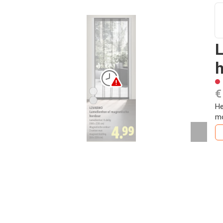
L
h
€
He
mo