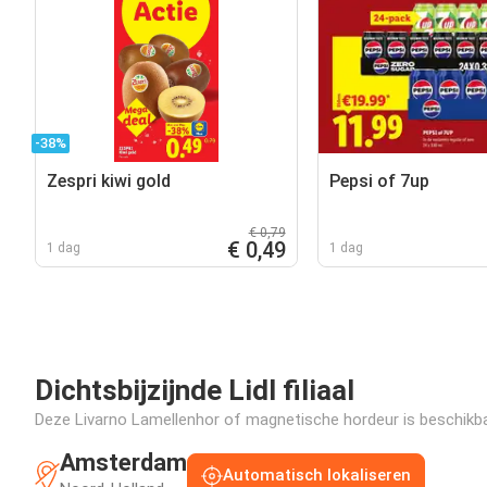
-38%
Zespri kiwi gold
Pepsi of 7up
€ 0,79
€ 0,49
1 dag
1 dag
Dichtsbijzijnde Lidl filiaal
Deze Livarno Lamellenhor of magnetische hordeur is beschikbaar
Amsterdam
Automatisch lokaliseren