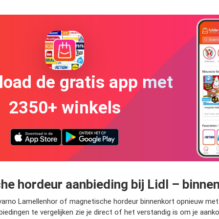
oad de gratis app met
2350+ winkels
e hordeur aanbieding bij Lidl – binne
Livarno Lamellenhor of magnetische hordeur binnenkort opnieuw met 
biedingen te vergelijken zie je direct of het verstandig is om je aank