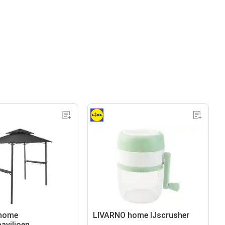
home
LIVARNO home IJscrusher
aviljoen