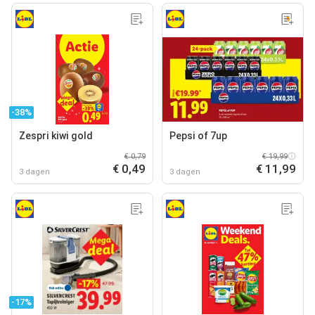
-38%
Zespri kiwi gold
Pepsi of 7up
€ 0,79
€ 19,99
€ 0,49
€ 11,99
3 dagen
3 dagen
-17%