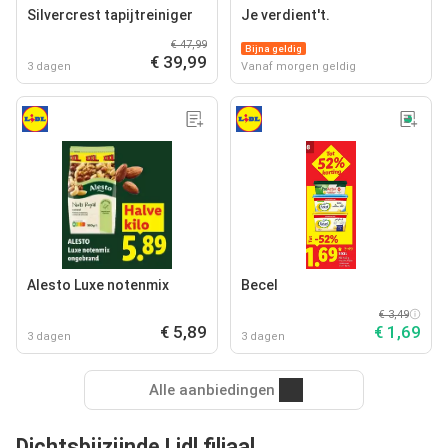
Silvercrest tapijtreiniger
Je verdient't.
€ 47,99
Bijna geldig
€ 39,99
3 dagen
Vanaf morgen geldig
Alesto Luxe notenmix
Becel
€ 3,49
€ 5,89
€ 1,69
3 dagen
3 dagen
Alle aanbiedingen
Dichtsbijzijnde Lidl filiaal