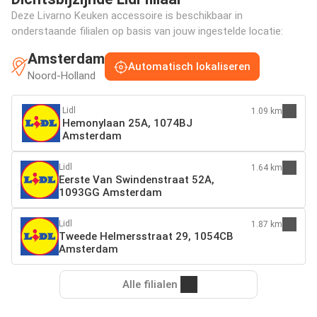
Deze Livarno Keuken accessoire is beschikbaar in
onderstaande filialen op basis van jouw ingestelde locatie:
Amsterdam
Automatisch lokaliseren
Noord-Holland
Lidl
1.09 km
Hemonylaan 25A, 1074BJ
Amsterdam
Lidl
1.64 km
Eerste Van Swindenstraat 52A,
1093GG Amsterdam
Lidl
1.87 km
Tweede Helmersstraat 29, 1054CB
Amsterdam
Alle filialen