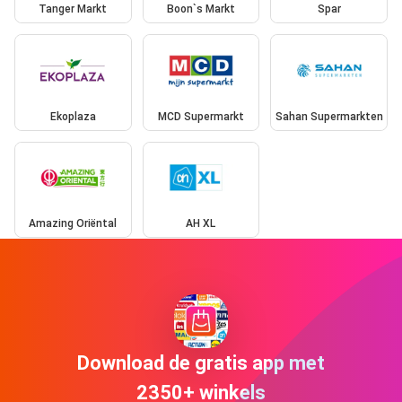
Tanger Markt
Boon`s Markt
Spar
Ekoplaza
MCD Supermarkt
Sahan Supermarkten
Amazing Oriëntal
AH XL
Download de gratis app met
2350+ winkels