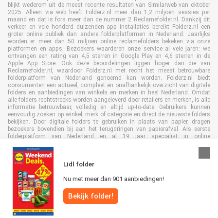
blijkt wederom uit de meest recente resultaten van Similarweb van oktober
2025. Alleen via web heeft Folderz.nl meer dan 1,2 miljoen sessies per
maand en dat is fors meer dan de nummer 2 Reclamefolder.nl. Dankzij dit
verkeer en vele honderd duizenden app installaties bereikt Folderz.nl een
groter online publiek dan andere folderplatformen in Nederland. Jaarlijks
worden er meer dan 50 miljoen online reclamefolders bekeken via onze
platformen en apps. Bezoekers waarderen onze service al vele jaren: we
ontvangen een rating van 4,5 sterren in Google Play en 4,6 sterren in de
Apple App Store. Ook deze beoordelingen liggen hoger dan die van
Reclamefolder.nl, waardoor Folderz.nl met recht het meest betrouwbare
folderplatform van Nederland genoemd kan worden. Folderz.nl biedt
consumenten een actueel, compleet en onafhankelijk overzicht van digitale
folders en aanbiedingen van winkels en merken in heel Nederland. Omdat
alle folders rechtstreeks worden aangeleverd door retailers en merken, is alle
informatie betrouwbaar, volledig en altijd up-to-date. Gebruikers kunnen
eenvoudig zoeken op winkel, merk of categorie en direct de nieuwste folders
bekijken. Door digitale folders te gebruiken in plaats van papier, dragen
bezoekers bovendien bij aan het terugdringen van papierafval. Als eerste
folderplatform van Nederland en al 19 jaar specialist in online
folderpublicaties, heeft Folderz.nl duurzame samenwerkingen opgebouwd
met retailers en merken. Hierdoor zijn we uitgegroeid tot de toonaangevende
speler in de digitale foldermarkt.
Lidl folder
Nu met meer dan 901 aanbiedingen!
Bekijk folder!
Alle rechten voorbehouden © Folderz.nl 2026 |
Disclaimer
|
Algemene
voorwaarden
|
Privacybeleid
|
Cookiebeleid