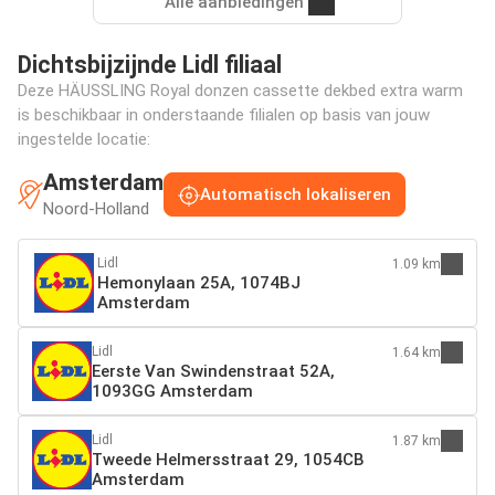
Alle aanbiedingen
Dichtsbijzijnde Lidl filiaal
Deze HÄUSSLING Royal donzen cassette dekbed extra warm
is beschikbaar in onderstaande filialen op basis van jouw
ingestelde locatie:
Amsterdam
Automatisch lokaliseren
Noord-Holland
Lidl
1.09 km
Hemonylaan 25A, 1074BJ
Amsterdam
Lidl
1.64 km
Eerste Van Swindenstraat 52A,
1093GG Amsterdam
Lidl
1.87 km
Tweede Helmersstraat 29, 1054CB
Amsterdam