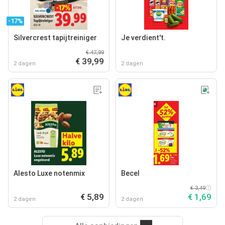
-17%
Silvercrest tapijtreiniger
Je verdient't.
€ 47,99
€ 39,99
2 dagen
2 dagen
Alesto Luxe notenmix
Becel
€ 3,49
€ 5,89
€ 1,69
2 dagen
2 dagen