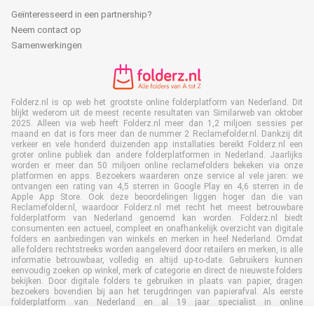
Geïnteresseerd in een partnership?
Neem contact op
Samenwerkingen
Folderz.nl is op web het grootste online folderplatform van Nederland. Dit
blijkt wederom uit de meest recente resultaten van Similarweb van oktober
2025. Alleen via web heeft Folderz.nl meer dan 1,2 miljoen sessies per
maand en dat is fors meer dan de nummer 2 Reclamefolder.nl. Dankzij dit
verkeer en vele honderd duizenden app installaties bereikt Folderz.nl een
groter online publiek dan andere folderplatformen in Nederland. Jaarlijks
worden er meer dan 50 miljoen online reclamefolders bekeken via onze
platformen en apps. Bezoekers waarderen onze service al vele jaren: we
ontvangen een rating van 4,5 sterren in Google Play en 4,6 sterren in de
Apple App Store. Ook deze beoordelingen liggen hoger dan die van
Reclamefolder.nl, waardoor Folderz.nl met recht het meest betrouwbare
folderplatform van Nederland genoemd kan worden. Folderz.nl biedt
consumenten een actueel, compleet en onafhankelijk overzicht van digitale
folders en aanbiedingen van winkels en merken in heel Nederland. Omdat
alle folders rechtstreeks worden aangeleverd door retailers en merken, is alle
informatie betrouwbaar, volledig en altijd up-to-date. Gebruikers kunnen
eenvoudig zoeken op winkel, merk of categorie en direct de nieuwste folders
bekijken. Door digitale folders te gebruiken in plaats van papier, dragen
bezoekers bovendien bij aan het terugdringen van papierafval. Als eerste
folderplatform van Nederland en al 19 jaar specialist in online
folderpublicaties, heeft Folderz.nl duurzame samenwerkingen opgebouwd