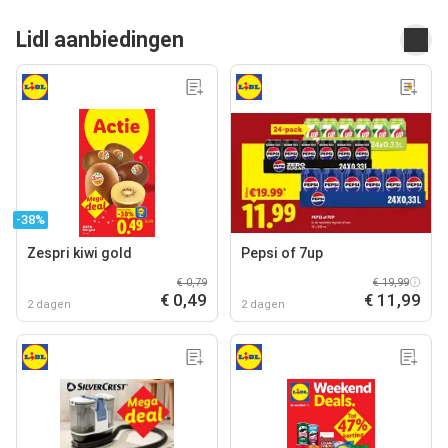
Lidl aanbiedingen
-38%
Zespri kiwi gold
Pepsi of 7up
€ 0,79
€ 19,99
€ 0,49
€ 11,99
2 dagen
2 dagen