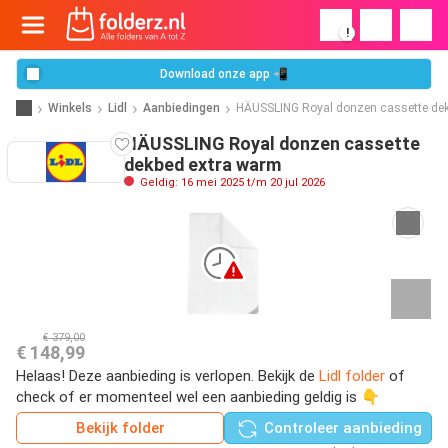
!
Download onze app 📲
Winkels
Lidl
Aanbiedingen
HÄUSSLING Royal donzen cassette de
HÄUSSLING Royal donzen cassette
dekbed extra warm
Geldig: 16 mei 2025 t/m 20 jul 2026
€ 379,00
€ 148,99
Helaas! Deze aanbieding is verlopen. Bekijk de
Lidl folder
of
check of er momenteel wel een aanbieding geldig is 👇
Bekijk folder
Controleer aanbieding