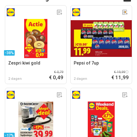
-38%
Zespri kiwi gold
Pepsi of 7up
€ 0,79
€ 19,99
€ 0,49
€ 11,99
2 dagen
2 dagen
-17%