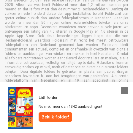
blijkt wederom uit de meest recente resultaten van Similarweb van oktober
2025. Alleen via web heeft Folderz.nl meer dan 1,2 miljoen sessies per
maand en dat is fors meer dan de nummer 2 Reclamefolder.nl. Dankzij dit
verkeer en vele honderd duizenden app installaties bereikt Folderz.nl een
groter online publiek dan andere folderplatformen in Nederland. Jaarlijks
worden er meer dan 50 miljoen online reclamefolders bekeken via onze
platformen en apps. Bezoekers waarderen onze service al vele jaren: we
ontvangen een rating van 4,5 sterren in Google Play en 4,6 sterren in de
Apple App Store. Ook deze beoordelingen liggen hoger dan die van
Reclamefolder.nl, waardoor Folderz.nl met recht het meest betrouwbare
folderplatform van Nederland genoemd kan worden. Folderz.nl biedt
consumenten een actueel, compleet en onafhankelijk overzicht van digitale
folders en aanbiedingen van winkels en merken in heel Nederland. Omdat
alle folders rechtstreeks worden aangeleverd door retailers en merken, is alle
informatie betrouwbaar, volledig en altijd up-to-date. Gebruikers kunnen
eenvoudig zoeken op winkel, merk of categorie en direct de nieuwste folders
bekijken. Door digitale folders te gebruiken in plaats van papier, dragen
bezoekers bovendien bij aan het terugdringen van papierafval. Als eerste
folderplatform van Nederland en al 19 jaar specialist in online
folderpublicaties, heeft Folderz.nl duurzame samenwerkingen opgebouwd
met retailers en merken. Hierdoor zijn we uitgegroeid tot de toonaangevende
speler in de digitale foldermarkt.
Lidl folder
Nu met meer dan 1342 aanbiedingen!
Bekijk folder!
Alle rechten voorbehouden © Folderz.nl 2026 |
Disclaimer
|
Algemene
voorwaarden
|
Privacybeleid
|
Cookiebeleid