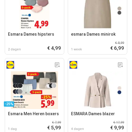
Esmara Dames hipsters
esmara Dames minirok
€ 8,99
€ 4,99
€ 6,99
2 dagen
1 week
-25%
Esmara Men Heren boxers
ESMARA Dames blazer
€ 7,99
€ 17,99
€ 5,99
€ 9,99
1 dag
4 dagen