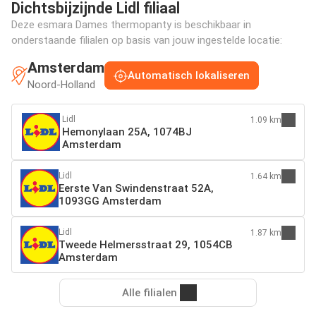
Dichtsbijzijnde Lidl filiaal
Deze esmara Dames thermopanty is beschikbaar in
onderstaande filialen op basis van jouw ingestelde locatie:
Amsterdam
Automatisch lokaliseren
Noord-Holland
Lidl
1.09 km
Hemonylaan 25A, 1074BJ
Amsterdam
Lidl
1.64 km
Eerste Van Swindenstraat 52A,
1093GG Amsterdam
Lidl
1.87 km
Tweede Helmersstraat 29, 1054CB
Amsterdam
Alle filialen