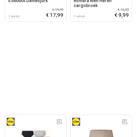
ESMARA Damesjurk
esmara Men Heren
cargobroek
€ 19,99
€ 15,99
€ 17,99
€ 9,99
1 week
1 week