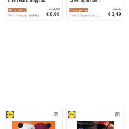
Crivit Hardloopjack
Crivit Sportshirt
€ 11,99
€ 5,99
Bijna geldig
Bijna geldig
€ 8,99
€ 3,49
Over 4 dagen geldig
Over 2 dagen geldig