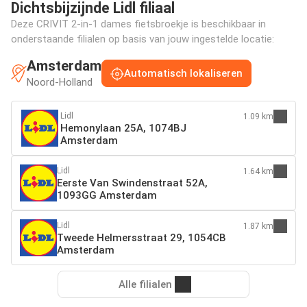
Dichtsbijzijnde Lidl filiaal
Deze CRIVIT 2-in-1 dames fietsbroekje is beschikbaar in
onderstaande filialen op basis van jouw ingestelde locatie:
Amsterdam
Automatisch lokaliseren
Noord-Holland
Lidl
1.09 km
Hemonylaan 25A, 1074BJ
Amsterdam
Lidl
1.64 km
Eerste Van Swindenstraat 52A,
1093GG Amsterdam
Lidl
1.87 km
Tweede Helmersstraat 29, 1054CB
Amsterdam
Alle filialen