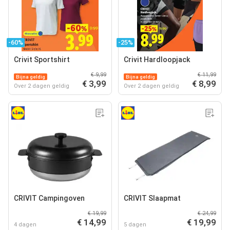
-60%
-25%
Crivit Sportshirt
Crivit Hardloopjack
€ 9,99
€ 11,99
Bijna geldig
Bijna geldig
€ 3,99
€ 8,99
Over 2 dagen geldig
Over 2 dagen geldig
CRIVIT Campingoven
CRIVIT Slaapmat
€ 19,99
€ 24,99
€ 14,99
€ 19,99
4 dagen
5 dagen