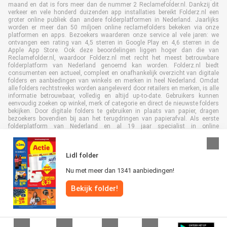
maand en dat is fors meer dan de nummer 2 Reclamefolder.nl. Dankzij dit
verkeer en vele honderd duizenden app installaties bereikt Folderz.nl een
groter online publiek dan andere folderplatformen in Nederland. Jaarlijks
worden er meer dan 50 miljoen online reclamefolders bekeken via onze
platformen en apps. Bezoekers waarderen onze service al vele jaren: we
ontvangen een rating van 4,5 sterren in Google Play en 4,6 sterren in de
Apple App Store. Ook deze beoordelingen liggen hoger dan die van
Reclamefolder.nl, waardoor Folderz.nl met recht het meest betrouwbare
folderplatform van Nederland genoemd kan worden. Folderz.nl biedt
consumenten een actueel, compleet en onafhankelijk overzicht van digitale
folders en aanbiedingen van winkels en merken in heel Nederland. Omdat
alle folders rechtstreeks worden aangeleverd door retailers en merken, is alle
informatie betrouwbaar, volledig en altijd up-to-date. Gebruikers kunnen
eenvoudig zoeken op winkel, merk of categorie en direct de nieuwste folders
bekijken. Door digitale folders te gebruiken in plaats van papier, dragen
bezoekers bovendien bij aan het terugdringen van papierafval. Als eerste
folderplatform van Nederland en al 19 jaar specialist in online
folderpublicaties, heeft Folderz.nl duurzame samenwerkingen opgebouwd
met retailers en merken. Hierdoor zijn we uitgegroeid tot de toonaangevende
speler in de digitale foldermarkt.
Lidl folder
Nu met meer dan 1341 aanbiedingen!
Bekijk folder!
Alle rechten voorbehouden © Folderz.nl 2026 |
Disclaimer
|
Algemene
voorwaarden
|
Privacybeleid
|
Cookiebeleid