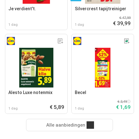
Je verdient't.
Silvercrest tapijtreiniger
€ 47,99
€ 39,99
1 dag
1 dag
Alesto Luxe notenmix
Becel
€ 3,49
€ 5,89
€ 1,69
1 dag
1 dag
Alle aanbiedingen