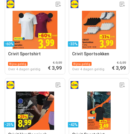
-60%
-33%
Crivit Sportshirt
Crivit Sportsokken
€ 9,99
€ 5,99
Bijna geldig
Bijna geldig
€ 3,99
€ 3,99
Over 4 dagen geldig
Over 4 dagen geldig
-25%
-42%