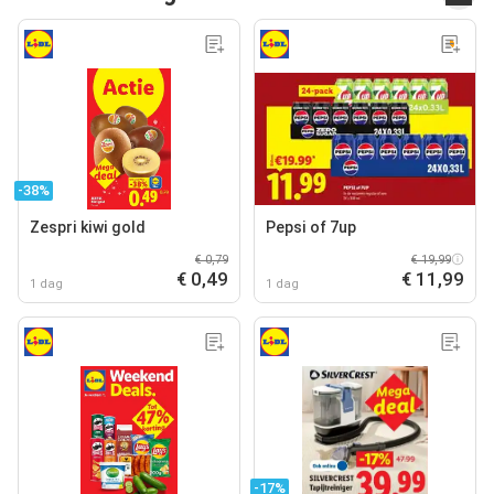
-38%
Zespri kiwi gold
Pepsi of 7up
€ 0,79
€ 19,99
€ 0,49
€ 11,99
1 dag
1 dag
-17%