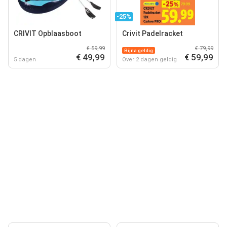
-25%
CRIVIT Opblaasboot
Crivit Padelracket
€ 59,99
€ 79,99
Bijna geldig
€ 49,99
€ 59,99
5 dagen
Over 2 dagen geldig