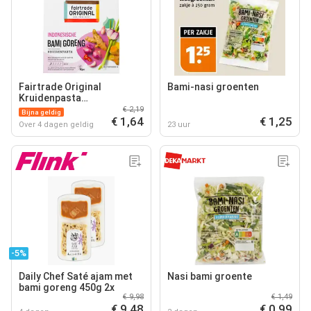
Fairtrade Original
Bami-nasi groenten
Kruidenpasta
Indonesische Bami Goreng
€ 2,19
Bijna geldig
€ 1,64
€ 1,25
Over 4 dagen geldig
23 uur
-5%
Daily Chef Saté ajam met
Nasi bami groente
bami goreng 450g 2x
€ 9,98
€ 1,49
€ 9,48
€ 0,99