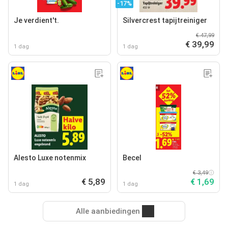
-17%
Je verdient't.
Silvercrest tapijtreiniger
€ 47,99
€ 39,99
1 dag
1 dag
Alesto Luxe notenmix
Becel
€ 3,49
€ 5,89
€ 1,69
1 dag
1 dag
Alle aanbiedingen