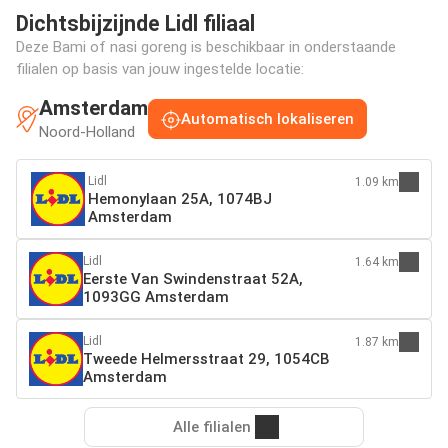
Dichtsbijzijnde Lidl filiaal
Deze Bami of nasi goreng is beschikbaar in onderstaande
filialen op basis van jouw ingestelde locatie:
Amsterdam
Automatisch lokaliseren
Noord-Holland
Lidl
1.09 km
Hemonylaan 25A, 1074BJ
Amsterdam
Lidl
1.64 km
Eerste Van Swindenstraat 52A,
1093GG Amsterdam
Lidl
1.87 km
Tweede Helmersstraat 29, 1054CB
Amsterdam
Alle filialen