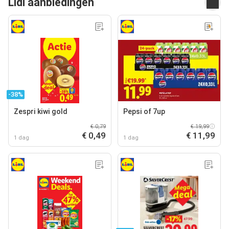
Lidl aanbiedingen
-38%
Zespri kiwi gold
Pepsi of 7up
€ 0,79
€ 19,99
€ 0,49
€ 11,99
1 dag
1 dag