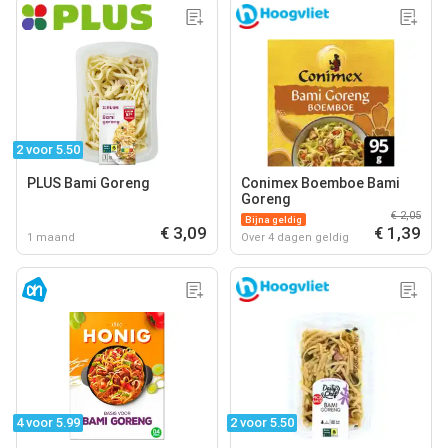
2 voor 5.50
PLUS Bami Goreng
Conimex Boemboe Bami
Goreng
€ 2,05
Bijna geldig
€ 3,09
€ 1,39
1 maand
Over 4 dagen geldig
4 voor 5.99
2 voor 5.50