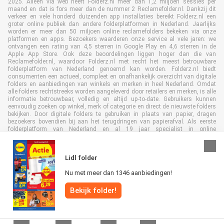
2025. Alleen via web heeft Folderz.nl meer dan 1,2 miljoen sessies per
maand en dat is fors meer dan de nummer 2 Reclamefolder.nl. Dankzij dit
verkeer en vele honderd duizenden app installaties bereikt Folderz.nl een
groter online publiek dan andere folderplatformen in Nederland. Jaarlijks
worden er meer dan 50 miljoen online reclamefolders bekeken via onze
platformen en apps. Bezoekers waarderen onze service al vele jaren: we
ontvangen een rating van 4,5 sterren in Google Play en 4,6 sterren in de
Apple App Store. Ook deze beoordelingen liggen hoger dan die van
Reclamefolder.nl, waardoor Folderz.nl met recht het meest betrouwbare
folderplatform van Nederland genoemd kan worden. Folderz.nl biedt
consumenten een actueel, compleet en onafhankelijk overzicht van digitale
folders en aanbiedingen van winkels en merken in heel Nederland. Omdat
alle folders rechtstreeks worden aangeleverd door retailers en merken, is alle
informatie betrouwbaar, volledig en altijd up-to-date. Gebruikers kunnen
eenvoudig zoeken op winkel, merk of categorie en direct de nieuwste folders
bekijken. Door digitale folders te gebruiken in plaats van papier, dragen
bezoekers bovendien bij aan het terugdringen van papierafval. Als eerste
folderplatform van Nederland en al 19 jaar specialist in online
folderpublicaties, heeft Folderz.nl duurzame samenwerkingen opgebouwd
met retailers en merken. Hierdoor zijn we uitgegroeid tot de toonaangevende
speler in de digitale foldermarkt.
Lidl folder
Nu met meer dan 1346 aanbiedingen!
Bekijk folder!
Alle rechten voorbehouden © Folderz.nl 2026 |
Disclaimer
|
Algemene
voorwaarden
|
Privacybeleid
|
Cookiebeleid