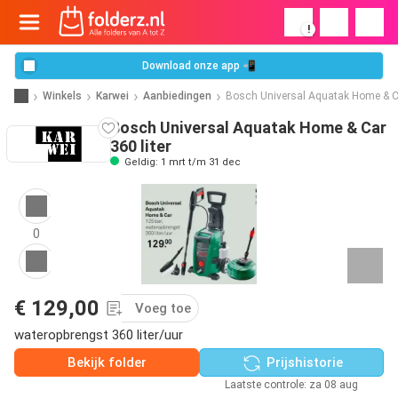
!
Download onze app 📲
Winkels
Karwei
Aanbiedingen
Bosch Universal Aquatak Home & C
Bosch Universal Aquatak Home & Car
360 liter
Geldig: 1 mrt t/m 31 dec
0
€ 129,00
Voeg toe
wateropbrengst 360 liter/uur
Bekijk folder
Prijshistorie
Laatste controle: za 08 aug