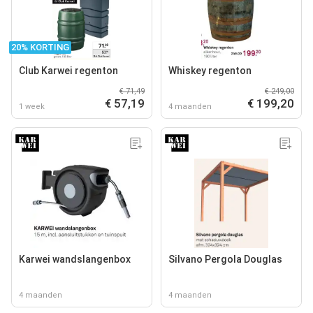
20% KORTING
Club Karwei regenton
Whiskey regenton
€ 71,49
€ 249,00
€ 57,19
€ 199,20
1 week
4 maanden
Karwei wandslangenbox
Silvano Pergola Douglas
4 maanden
4 maanden