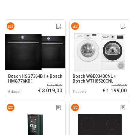
Bosch HSG7364B1 + Bosch
Bosch WGE0340CNL +
HMG776KB1
Bosch WTH8520CNL
€ 3.078,00
€ 1.228,00
€ 3.019,00
€ 1.199,00
6 dagen
5 dagen