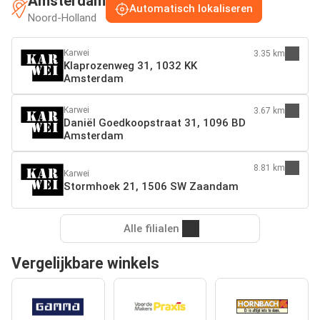
Amsterdam
Automatisch lokaliseren
Noord-Holland
Karwei
3.35 km
Klaprozenweg 31, 1032 KK
Amsterdam
Karwei
3.67 km
Daniël Goedkoopstraat 31, 1096 BD
Amsterdam
8.81 km
Karwei
Stormhoek 21, 1506 SW Zaandam
Alle filialen
Vergelijkbare winkels