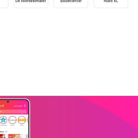
De voordeelmarkt
Bouwcenter
Hubo XL