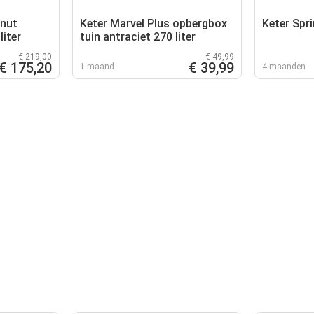
lnut
Keter Marvel Plus opbergbox
Keter Spr
liter
tuin antraciet 270 liter
€ 219,00
€ 49,99
€ 175,20
€ 39,99
1 maand
4 maanden