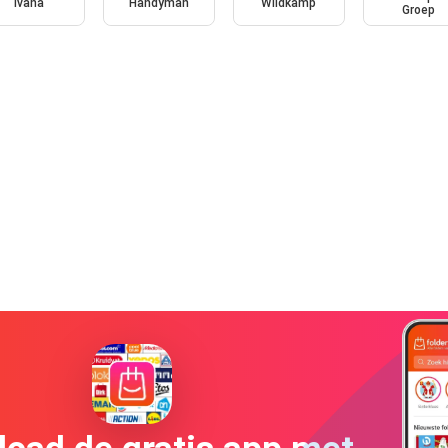
Ivana
Handyman
Wildkamp
Groep