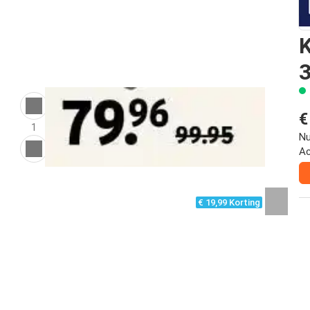
K
3
€
1
Nu
Ac
€ 19,99 Korting