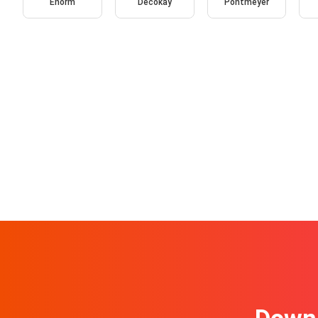
Enorm
Decokay
Pontmeyer