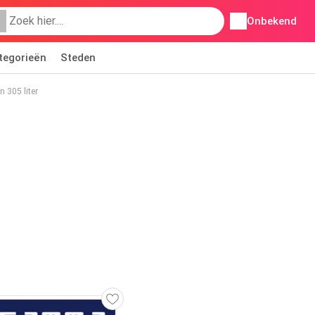
Onbekend
tegorieën
Steden
 305 liter