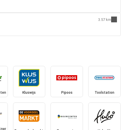
3.57 km
hten
Kluswijs
Pipoos
Toolstation
tner