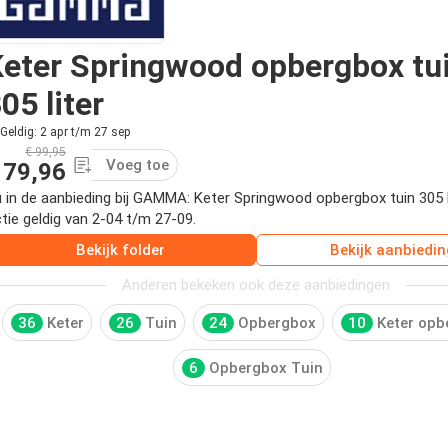
eter Springwood opbergbox tu
05 liter
Geldig: 2 apr t/m 27 sep
€ 99,95
Voeg toe
 79,96
 in de aanbieding bij GAMMA: Keter Springwood opbergbox tuin 305
tie geldig van 2-04 t/m 27-09.
Bekijk folder
Bekijk aanbiedin
Anderen bekeken ook deze aanbiedingen
36
Keter
26
Tuin
24
Opbergbox
10
Keter opb
6
Opbergbox Tuin