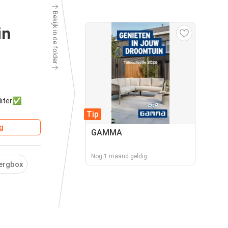
Bekijk in de folder
in
 liter✅
Tip
g
GAMMA
Nog 1 maand geldig
ergbox