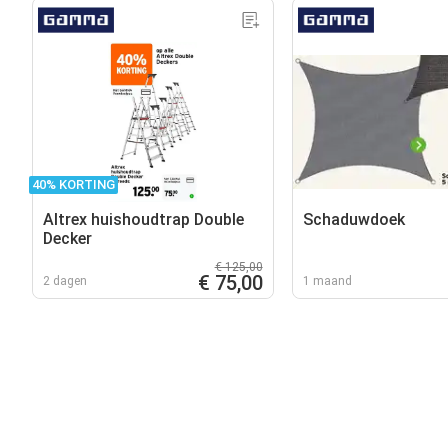
40% KORTING
Altrex huishoudtrap Double
Schaduwdoek
Decker
€ 125,00
€ 75,00
2 dagen
1 maand