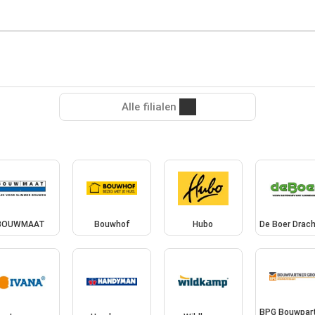
Alle filialen
BOUWMAAT
Bouwhof
Hubo
De Boer Drac
BPG Bouwpar