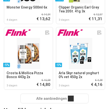
Monster Energy 500ml 6x
Clipper Organic Earl Grey
Tea 20St. 41g 3x
€ 14,34
€ 12,57
€ 13,62
€ 11,31
4 dagen
3 dagen
-5%
-5%
Crosta & Mollica Pizza
Arla Skyr naturel yoghurt
Bosco 443g 2x
0% vet 450g 2x
€ 15,58
€ 4,38
€ 14,80
€ 4,16
3 dagen
3 dagen
Alle aanbiedingen