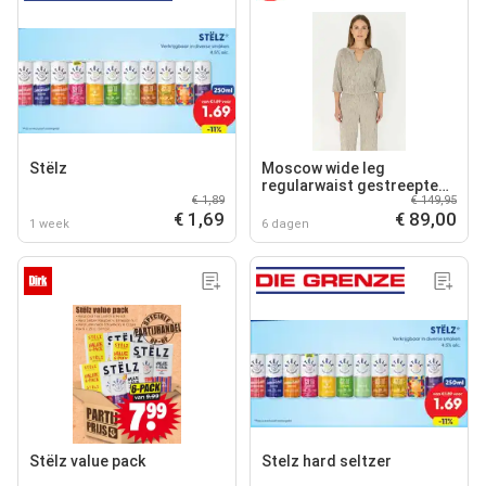
Stëlz
Moscow wide leg
regularwaist gestreepte
€ 1,89
€ 149,95
pantalon zwart
€ 1,69
€ 89,00
1 week
6 dagen
Stëlz value pack
Stelz hard seltzer