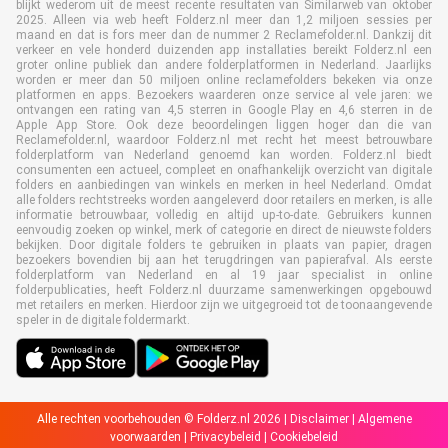
blijkt wederom uit de meest recente resultaten van Similarweb van oktober
2025. Alleen via web heeft Folderz.nl meer dan 1,2 miljoen sessies per
maand en dat is fors meer dan de nummer 2 Reclamefolder.nl. Dankzij dit
verkeer en vele honderd duizenden app installaties bereikt Folderz.nl een
groter online publiek dan andere folderplatformen in Nederland. Jaarlijks
worden er meer dan 50 miljoen online reclamefolders bekeken via onze
platformen en apps. Bezoekers waarderen onze service al vele jaren: we
ontvangen een rating van 4,5 sterren in Google Play en 4,6 sterren in de
Apple App Store. Ook deze beoordelingen liggen hoger dan die van
Reclamefolder.nl, waardoor Folderz.nl met recht het meest betrouwbare
folderplatform van Nederland genoemd kan worden. Folderz.nl biedt
consumenten een actueel, compleet en onafhankelijk overzicht van digitale
folders en aanbiedingen van winkels en merken in heel Nederland. Omdat
alle folders rechtstreeks worden aangeleverd door retailers en merken, is alle
informatie betrouwbaar, volledig en altijd up-to-date. Gebruikers kunnen
eenvoudig zoeken op winkel, merk of categorie en direct de nieuwste folders
bekijken. Door digitale folders te gebruiken in plaats van papier, dragen
bezoekers bovendien bij aan het terugdringen van papierafval. Als eerste
folderplatform van Nederland en al 19 jaar specialist in online
folderpublicaties, heeft Folderz.nl duurzame samenwerkingen opgebouwd
met retailers en merken. Hierdoor zijn we uitgegroeid tot de toonaangevende
speler in de digitale foldermarkt.
Alle rechten voorbehouden © Folderz.nl 2026 |
Disclaimer
|
Algemene
voorwaarden
|
Privacybeleid
|
Cookiebeleid