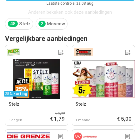
Laatste controle: za 08 aug
Anderen bekeken ook deze aanbiedingen
48
Stëlz
2
Moscow
Vergelijkbare aanbiedingen
25% korting
Stelz
Stelz
€ 2,39
€ 1,79
€ 5,00
6 dagen
1 maand