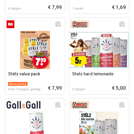
€ 7,99
€ 1,69
6 dagen
1 week
Stëlz value pack
Stelz hard lemonade
Bijna geldig
€ 7,99
€ 5,00
Over 3 dagen geldig
2 dagen