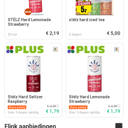
STËLZ Hard Lemonade
stëlz hard iced tea
Strawberry
€ 2,19
€ 5,00
23 uur
2 dagen
Stëlz Hard Seltzer
Stëlz Hard Lemonade
Raspberry
Strawberry
€ 2,39
€ 2,39
Bijna geldig
Bijna geldig
€ 1,79
€ 1,79
Over 3 dagen geldig
Over 3 dagen geldig
Flink aanbiedingen