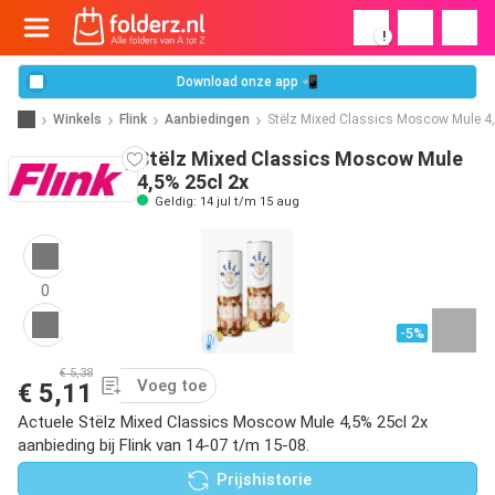
!
Download onze app 📲
Winkels
Flink
Aanbiedingen
Stëlz Mixed Classics Moscow Mule 4
Stëlz Mixed Classics Moscow Mule
4,5% 25cl 2x
Geldig: 14 jul t/m 15 aug
0
-5%
€ 5,38
Voeg toe
€ 5,11
Actuele Stëlz Mixed Classics Moscow Mule 4,5% 25cl 2x
aanbieding bij Flink van 14-07 t/m 15-08.
Prijshistorie