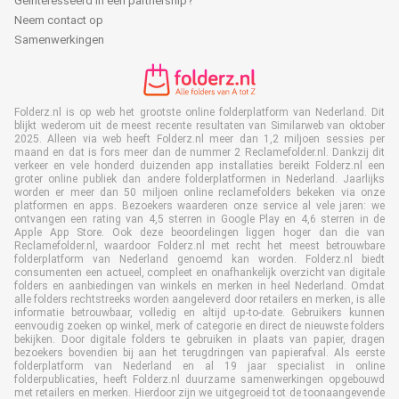
Geïnteresseerd in een partnership?
Neem contact op
Samenwerkingen
Folderz.nl is op web het grootste online folderplatform van Nederland. Dit
blijkt wederom uit de meest recente resultaten van Similarweb van oktober
2025. Alleen via web heeft Folderz.nl meer dan 1,2 miljoen sessies per
maand en dat is fors meer dan de nummer 2 Reclamefolder.nl. Dankzij dit
verkeer en vele honderd duizenden app installaties bereikt Folderz.nl een
groter online publiek dan andere folderplatformen in Nederland. Jaarlijks
worden er meer dan 50 miljoen online reclamefolders bekeken via onze
platformen en apps. Bezoekers waarderen onze service al vele jaren: we
ontvangen een rating van 4,5 sterren in Google Play en 4,6 sterren in de
Apple App Store. Ook deze beoordelingen liggen hoger dan die van
Reclamefolder.nl, waardoor Folderz.nl met recht het meest betrouwbare
folderplatform van Nederland genoemd kan worden. Folderz.nl biedt
consumenten een actueel, compleet en onafhankelijk overzicht van digitale
folders en aanbiedingen van winkels en merken in heel Nederland. Omdat
alle folders rechtstreeks worden aangeleverd door retailers en merken, is alle
informatie betrouwbaar, volledig en altijd up-to-date. Gebruikers kunnen
eenvoudig zoeken op winkel, merk of categorie en direct de nieuwste folders
bekijken. Door digitale folders te gebruiken in plaats van papier, dragen
bezoekers bovendien bij aan het terugdringen van papierafval. Als eerste
folderplatform van Nederland en al 19 jaar specialist in online
folderpublicaties, heeft Folderz.nl duurzame samenwerkingen opgebouwd
met retailers en merken. Hierdoor zijn we uitgegroeid tot de toonaangevende