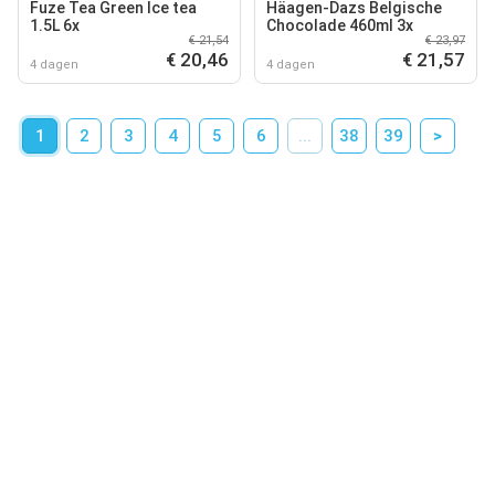
Fuze Tea Green Ice tea
Häagen-Dazs Belgische
1.5L 6x
Chocolade 460ml 3x
€ 21,54
€ 23,97
€ 20,46
€ 21,57
4 dagen
4 dagen
1
2
3
4
5
6
...
38
39
>