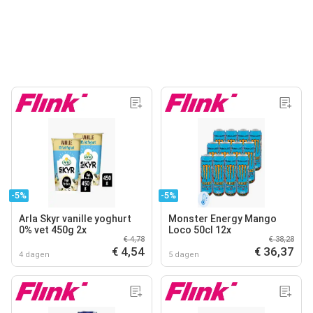
-5%
-5%
Arla Skyr vanille yoghurt
Monster Energy Mango
0% vet 450g 2x
Loco 50cl 12x
€ 4,78
€ 38,28
€ 4,54
€ 36,37
4 dagen
5 dagen