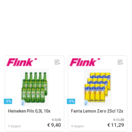
-5%
-5%
Heineken Pils 0,3L 10x
Fanta Lemon Zero 25cl 12x
€ 9,90
€ 11,88
€ 9,40
€ 11,29
3 dagen
4 dagen