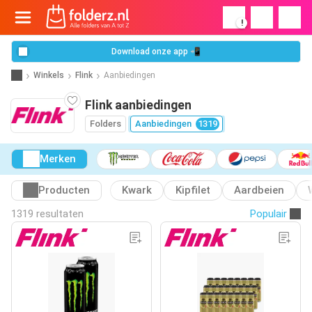
!
Download onze app 📲
Winkels
Flink
Aanbiedingen
Flink aanbiedingen
Folders
Aanbiedingen
1319
Merken
Producten
Kwark
Kipfilet
Aardbeien
1319 resultaten
Populair