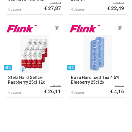
€ 29,34
€ 23,67
€ 27,87
€ 22,49
4 dagen
4 dagen
-5%
-5%
Stëlz Hard Seltzer
Bozu Hard Iced Tea 4.5%
Raspberry 25cl 12x
Blueberry 25cl 2x
€ 27,48
€ 4,38
€ 26,11
€ 4,16
4 dagen
4 dagen