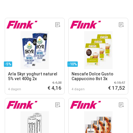
-5%
-10%
Arla Skyr yoghurt naturel
Nescafe Dolce Gusto
5% vet 400g 2x
Cappuccino 8st 3x
€ 4,38
€ 19,47
€ 4,16
€ 17,52
4 dagen
4 dagen