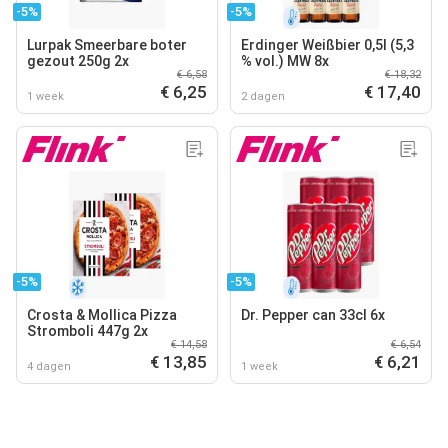
-5%
-5%
Lurpak Smeerbare boter
Erdinger Weißbier 0,5l (5,3
gezout 250g 2x
% vol.) MW 8x
€ 6,58
€ 18,32
€ 6,25
€ 17,40
1 week
2 dagen
-5%
-5%
Crosta & Mollica Pizza
Dr. Pepper can 33cl 6x
Stromboli 447g 2x
€ 14,58
€ 6,54
€ 13,85
€ 6,21
4 dagen
1 week