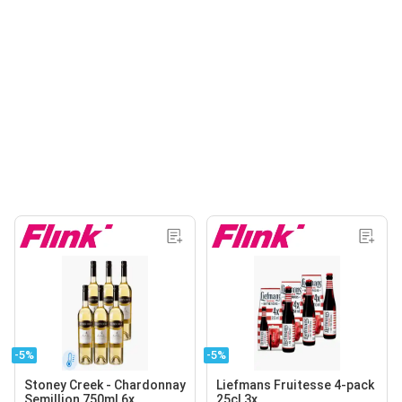
-5%
-5%
Stoney Creek - Chardonnay
Liefmans Fruitesse 4-pack
Semillion 750ml 6x
25cl 3x