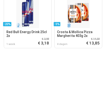
-20%
-5%
Red Bull Energy Drink 25cl
Crosta & Mollica Pizza
2x
Margherita 403g 2x
€ 3,98
€ 14,58
€ 3,18
€ 13,85
1 week
4 dagen