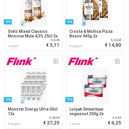
-5%
-5%
Stëlz Mixed Classics
Crosta & Mollica Pizza
Moscow Mule 4,5% 25cl 2x
Bosco 443g 2x
€ 5,38
€ 15,58
€ 5,11
€ 14,80
1 week
4 dagen
-5%
-5%
Monster Energy Ultra 50cl
Lurpak Smeerbaar
12x
ongezout 250g 2x
€ 28,68
€ 6,58
€ 27,25
€ 6,25
6 dagen
1 week