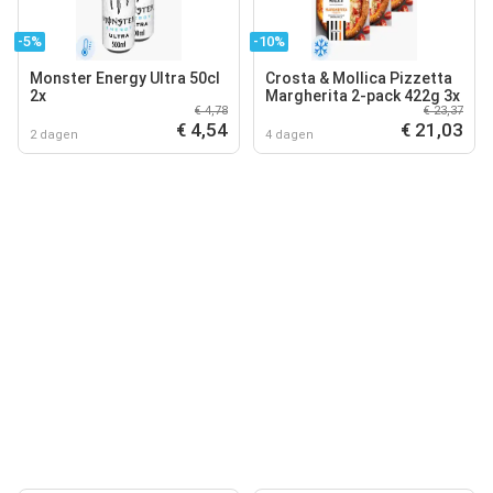
-5%
-10%
Monster Energy Ultra 50cl
Crosta & Mollica Pizzetta
2x
Margherita 2-pack 422g 3x
€ 4,78
€ 23,37
€ 4,54
€ 21,03
2 dagen
4 dagen