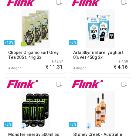
-10%
-5%
Clipper Organic Earl Grey
Arla Skyr naturel yoghurt
Tea 20St. 41g 3x
0% vet 450g 2x
€ 12,57
€ 4,38
€ 11,31
€ 4,16
4 dagen
4 dagen
-5%
-5%
Monster Energy 500ml 6x
Stoney Creek - Australie