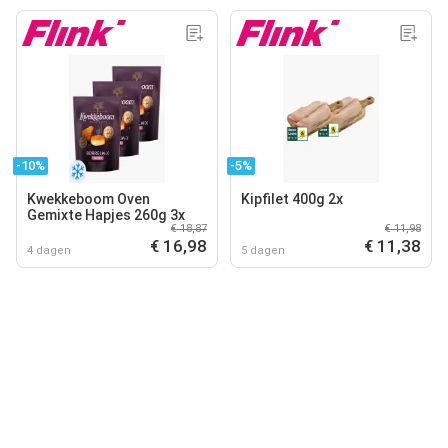
-10%
-5%
Kwekkeboom Oven
Kipfilet 400g 2x
Gemixte Hapjes 260g 3x
€ 18,87
€ 11,98
€ 16,98
€ 11,38
4 dagen
5 dagen