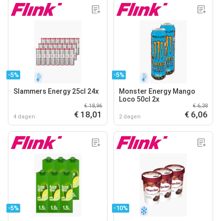
-5%
-5%
Slammers Energy 25cl 24x
Monster Energy Mango
Loco 50cl 2x
€ 18,96
€ 6,38
€ 18,01
€ 6,06
4 dagen
2 dagen
-5%
-10%