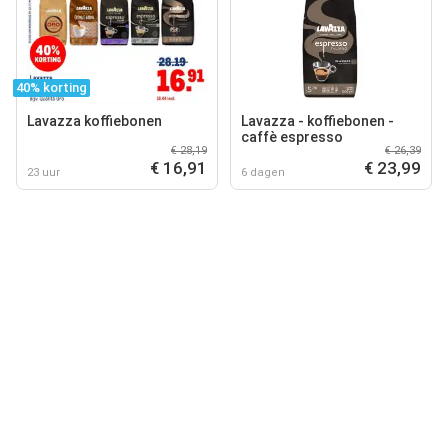
40% korting
Lavazza koffiebonen
Lavazza - koffiebonen -
caffè espresso
€ 28,19
€ 26,39
€ 16,91
€ 23,99
23 uur
6 dagen