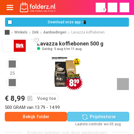
!
Download onze app 📲
Winkels
Dirk
Aanbiedingen
Lavazza koffiebonen
Lavazza koffiebonen 500 g
Geldig: 5 aug t/m 11 aug
25
€ 8,99
Voeg toe
500 GRAM van 13.79 - 14.99
Bekijk folder
Prijshistorie
Laatste controle: wo 05 aug
Anderen bekeken ook deze aanbiedingen