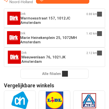
Noord-Holland
Dirk
0.88 km
Warmoesstraat 157, 1012JC
Amsterdam
Dirk
1.43 km
Marie Heinekenplein 25, 1072MH
Amsterdam
Dirk
2.12 km
Meeuwenlaan 76, 1021JK
Amsterdam
Alle filialen
Vergelijkbare winkels