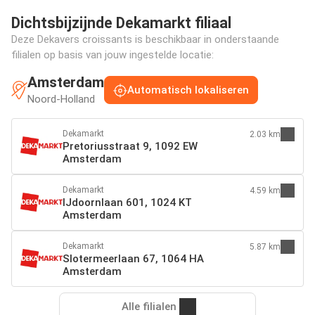
Dichtsbijzijnde Dekamarkt filiaal
Deze Dekavers croissants is beschikbaar in onderstaande
filialen op basis van jouw ingestelde locatie:
Amsterdam
Automatisch lokaliseren
Noord-Holland
Dekamarkt
2.03 km
Pretoriusstraat 9, 1092 EW
Amsterdam
Dekamarkt
4.59 km
IJdoornlaan 601, 1024 KT
Amsterdam
Dekamarkt
5.87 km
Slotermeerlaan 67, 1064 HA
Amsterdam
Alle filialen