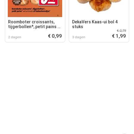
Roomboter croissants,
DekaVers Kaas-ui bol 4
tijgerbollen*, petit pains of
stuks
€ 2,79
kaiserbroodjes
€ 0,99
€ 1,99
2 dagen
3 dagen