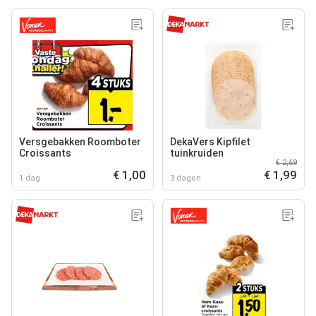
Versgebakken Roomboter
DekaVers Kipfilet
Croissants
tuinkruiden
€ 2,69
€ 1,00
€ 1,99
1 dag
3 dagen