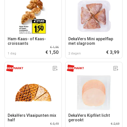
Ham-Kaas- of Kaas-
DekaVers Mini appelflap
croissants
met slagroom
€ 1,96
€ 1,50
€ 3,99
1 dag
2 dagen
DekaVers Vlaaipunten mix
DekaVers Kipfilet licht
half
gerookt
€ 5,49
€ 2,69