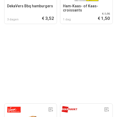
DekaVers Bbq hamburgers
Ham-Kaas- of Kaas-
croissants
€ 1,96
€ 3,52
€ 1,50
3 dagen
1 dag