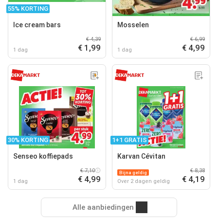
55% KORTING
Ice cream bars
Mosselen
€ 4,39
€ 6,99
€ 1,99
€ 4,99
1 dag
1 dag
30% KORTING
1+1 GRATIS
Senseo koffiepads
Karvan Cévitan
€ 7,10
€ 8,38
Bijna geldig
€ 4,99
€ 4,19
1 dag
Over 2 dagen geldig
Alle aanbiedingen