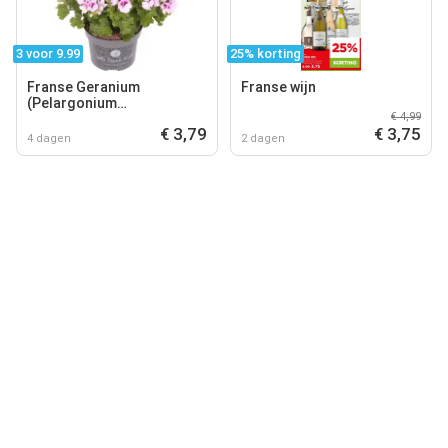
3 voor 9.99
25% korting
Franse Geranium
Franse wijn
(Pelargonium
€ 4,99
grandiflorum 'Angel') D 12
€ 3,79
€ 3,75
H 15 cm
4 dagen
2 dagen