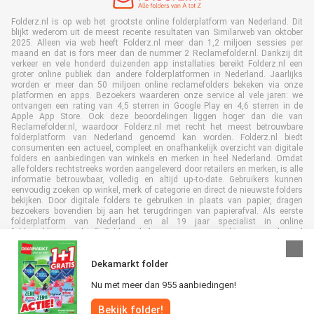
Folderz.nl is op web het grootste online folderplatform van Nederland. Dit
blijkt wederom uit de meest recente resultaten van Similarweb van oktober
2025. Alleen via web heeft Folderz.nl meer dan 1,2 miljoen sessies per
maand en dat is fors meer dan de nummer 2 Reclamefolder.nl. Dankzij dit
verkeer en vele honderd duizenden app installaties bereikt Folderz.nl een
groter online publiek dan andere folderplatformen in Nederland. Jaarlijks
worden er meer dan 50 miljoen online reclamefolders bekeken via onze
platformen en apps. Bezoekers waarderen onze service al vele jaren: we
ontvangen een rating van 4,5 sterren in Google Play en 4,6 sterren in de
Apple App Store. Ook deze beoordelingen liggen hoger dan die van
Reclamefolder.nl, waardoor Folderz.nl met recht het meest betrouwbare
folderplatform van Nederland genoemd kan worden. Folderz.nl biedt
consumenten een actueel, compleet en onafhankelijk overzicht van digitale
folders en aanbiedingen van winkels en merken in heel Nederland. Omdat
alle folders rechtstreeks worden aangeleverd door retailers en merken, is alle
informatie betrouwbaar, volledig en altijd up-to-date. Gebruikers kunnen
eenvoudig zoeken op winkel, merk of categorie en direct de nieuwste folders
bekijken. Door digitale folders te gebruiken in plaats van papier, dragen
bezoekers bovendien bij aan het terugdringen van papierafval. Als eerste
folderplatform van Nederland en al 19 jaar specialist in online
folderpublicaties, heeft Folderz.nl duurzame samenwerkingen opgebouwd
met retailers en merken. Hierdoor zijn we uitgegroeid tot de toonaangevende
speler in de digitale foldermarkt.
Dekamarkt folder
Nu met meer dan 955 aanbiedingen!
Bekijk folder!