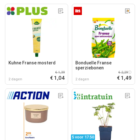
Kuhne Franse mosterd
Bonduelle Franse
sperziebonen
€ 1,39
€ 2,29
€ 1,04
€ 1,49
2 dagen
2 dagen
5 voor 17.50