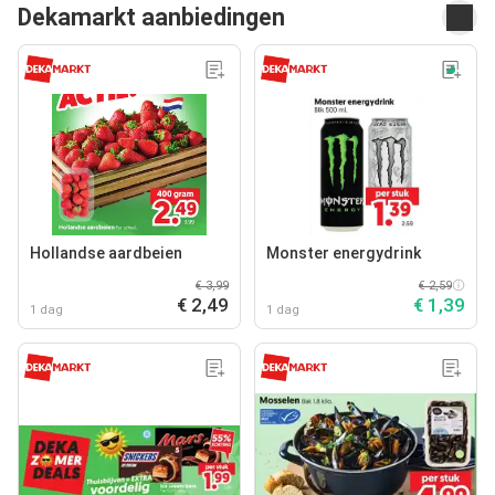
Dekamarkt aanbiedingen
Hollandse aardbeien
Monster energydrink
€ 3,99
€ 2,59
€ 2,49
€ 1,39
1 dag
1 dag