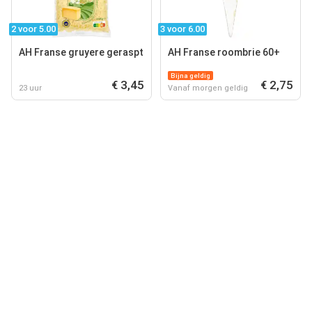
2 voor 5.00
3 voor 6.00
AH Franse gruyere geraspt
AH Franse roombrie 60+
Bijna geldig
€ 3,45
€ 2,75
23 uur
Vanaf morgen geldig