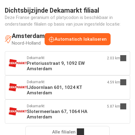
Dichtsbijzijnde Dekamarkt filiaal
Deze Franse geranium of platycodon is beschikbaar in
onderstaande filialen op basis van jouw ingestelde locatie:
Amsterdam
Automatisch lokaliseren
Noord-Holland
Dekamarkt
2.03 km
Pretoriusstraat 9, 1092 EW
Amsterdam
Dekamarkt
4.59 km
IJdoornlaan 601, 1024 KT
Amsterdam
Dekamarkt
5.87 km
Slotermeerlaan 67, 1064 HA
Amsterdam
Alle filialen