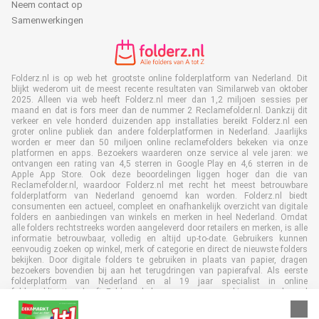
Neem contact op
Samenwerkingen
Folderz.nl is op web het grootste online folderplatform van Nederland. Dit
blijkt wederom uit de meest recente resultaten van Similarweb van oktober
2025. Alleen via web heeft Folderz.nl meer dan 1,2 miljoen sessies per
maand en dat is fors meer dan de nummer 2 Reclamefolder.nl. Dankzij dit
verkeer en vele honderd duizenden app installaties bereikt Folderz.nl een
groter online publiek dan andere folderplatformen in Nederland. Jaarlijks
worden er meer dan 50 miljoen online reclamefolders bekeken via onze
platformen en apps. Bezoekers waarderen onze service al vele jaren: we
ontvangen een rating van 4,5 sterren in Google Play en 4,6 sterren in de
Apple App Store. Ook deze beoordelingen liggen hoger dan die van
Reclamefolder.nl, waardoor Folderz.nl met recht het meest betrouwbare
folderplatform van Nederland genoemd kan worden. Folderz.nl biedt
consumenten een actueel, compleet en onafhankelijk overzicht van digitale
folders en aanbiedingen van winkels en merken in heel Nederland. Omdat
alle folders rechtstreeks worden aangeleverd door retailers en merken, is alle
informatie betrouwbaar, volledig en altijd up-to-date. Gebruikers kunnen
eenvoudig zoeken op winkel, merk of categorie en direct de nieuwste folders
bekijken. Door digitale folders te gebruiken in plaats van papier, dragen
bezoekers bovendien bij aan het terugdringen van papierafval. Als eerste
folderplatform van Nederland en al 19 jaar specialist in online
folderpublicaties, heeft Folderz.nl duurzame samenwerkingen opgebouwd
met retailers en merken. Hierdoor zijn we uitgegroeid tot de toonaangevende
speler in de digitale foldermarkt.