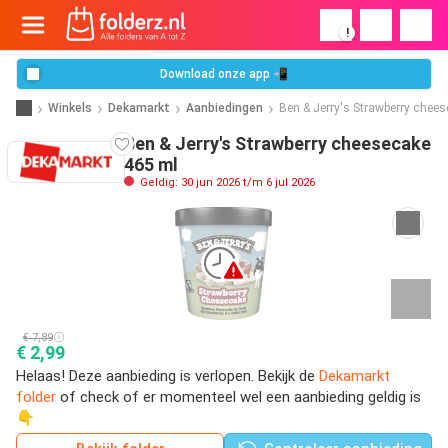
!
Download onze app 📲
Winkels
Dekamarkt
Aanbiedingen
Ben & Jerry's Strawberry chee
Ben & Jerry's Strawberry cheesecake
465 ml
Geldig: 30 jun 2026 t/m 6 jul 2026
€ 7,89
€ 2,99
Helaas! Deze aanbieding is verlopen. Bekijk de
Dekamarkt
folder
of check of er momenteel wel een aanbieding geldig is
👇