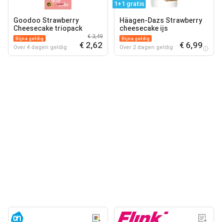
1+1 gratis
Goodoo Strawberry
Häagen-Dazs Strawberry
Cheesecake triopack
cheesecake ijs
€ 3,49
Bijna geldig
Bijna geldig
€ 2,62
€ 6,99
Over 4 dagen geldig
Over 2 dagen geldig