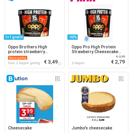
1+1 gratis
-30%
Oppo Brothers High
Oppo Pro High Protein
protein strawberry
Strawberry Cheesecake
cheesecake
IJs
€ 3,99
Bijna geldig
€ 3,49
€ 2,79
Over 2 dagen geldig
2 dagen
Cheesecake
Jumbo's cheesecake