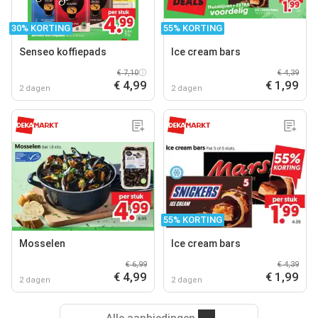
30% KORTING
55% KORTING
Senseo koffiepads
Ice cream bars
€ 7,10
€ 4,39
€ 4,99
€ 1,99
2 dagen
2 dagen
55% KORTING
Mosselen
Ice cream bars
€ 6,99
€ 4,39
€ 4,99
€ 1,99
2 dagen
2 dagen
Alle aanbiedingen