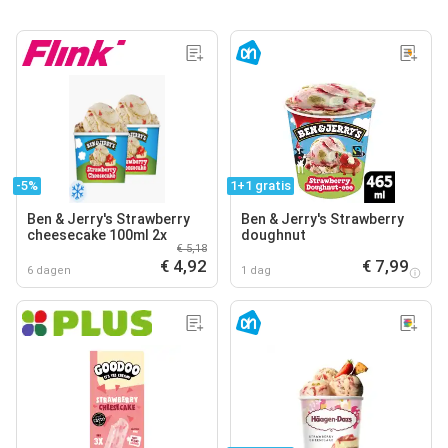
-5%
1+1 gratis
Ben & Jerry's Strawberry
Ben & Jerry's Strawberry
cheesecake 100ml 2x
doughnut
€ 5,18
€ 4,92
€ 7,99
6 dagen
1 dag