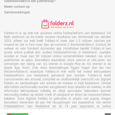
Geïnteresseerd in een partnership?
Neem contact op
Samenwerkingen
Folderz.nl is op web het grootste online folderplatform van Nederland. Dit
blijkt wederom uit de meest recente resultaten van Similarweb van oktober
2025. Alleen via web heeft Folderz.nl meer dan 1,2 miljoen sessies per
maand en dat is fors meer dan de nummer 2 Reclamefolder.nl. Dankzij dit
verkeer en vele honderd duizenden app installaties bereikt Folderz.nl een
groter online publiek dan andere folderplatformen in Nederland. Jaarlijks
worden er meer dan 50 miljoen online reclamefolders bekeken via onze
platformen en apps. Bezoekers waarderen onze service al vele jaren: we
ontvangen een rating van 4,5 sterren in Google Play en 4,6 sterren in de
Apple App Store. Ook deze beoordelingen liggen hoger dan die van
Reclamefolder.nl, waardoor Folderz.nl met recht het meest betrouwbare
folderplatform van Nederland genoemd kan worden. Folderz.nl biedt
consumenten een actueel, compleet en onafhankelijk overzicht van digitale
folders en aanbiedingen van winkels en merken in heel Nederland. Omdat
alle folders rechtstreeks worden aangeleverd door retailers en merken, is alle
informatie betrouwbaar, volledig en altijd up-to-date. Gebruikers kunnen
eenvoudig zoeken op winkel, merk of categorie en direct de nieuwste folders
bekijken. Door digitale folders te gebruiken in plaats van papier, dragen
bezoekers bovendien bij aan het terugdringen van papierafval. Als eerste
folderplatform van Nederland en al 19 jaar specialist in online
folderpublicaties, heeft Folderz.nl duurzame samenwerkingen opgebouwd
met retailers en merken. Hierdoor zijn we uitgegroeid tot de toonaangevende