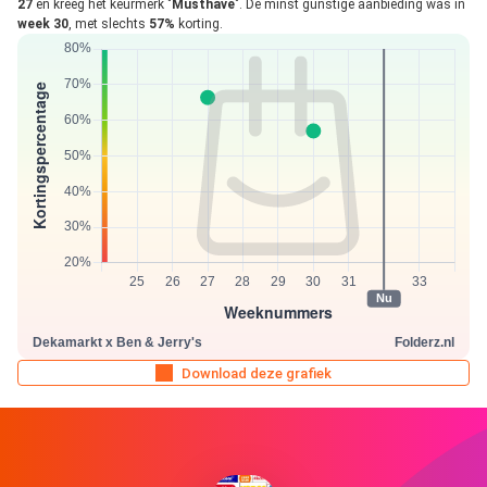
27
en kreeg het keurmerk "
Musthave
". De minst gunstige aanbieding was in
week 30
, met slechts
57%
korting.
Download deze grafiek