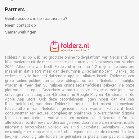
Partners
Geïnteresseerd in een partnership?
Neem contact op
Samenwerkingen
Folderz.nl is op web het grootste online folderplatform van Nederland. Dit
blijkt wederom uit de meest recente resultaten van Similarweb van oktober
2025. Alleen via web heeft Folderz.nl meer dan 1,2 miljoen sessies per
maand en dat is fors meer dan de nummer 2 Reclamefolder.nl. Dankzij dit
verkeer en vele honderd duizenden app installaties bereikt Folderz.nl een
groter online publiek dan andere folderplatformen in Nederland. Jaarlijks
worden er meer dan 50 miljoen online reclamefolders bekeken via onze
platformen en apps. Bezoekers waarderen onze service al vele jaren: we
ontvangen een rating van 4,5 sterren in Google Play en 4,6 sterren in de
Apple App Store. Ook deze beoordelingen liggen hoger dan die van
Reclamefolder.nl, waardoor Folderz.nl met recht het meest betrouwbare
folderplatform van Nederland genoemd kan worden. Folderz.nl biedt
consumenten een actueel, compleet en onafhankelijk overzicht van digitale
folders en aanbiedingen van winkels en merken in heel Nederland. Omdat
alle folders rechtstreeks worden aangeleverd door retailers en merken, is alle
informatie betrouwbaar, volledig en altijd up-to-date. Gebruikers kunnen
eenvoudig zoeken op winkel, merk of categorie en direct de nieuwste folders
bekijken. Door digitale folders te gebruiken in plaats van papier, dragen