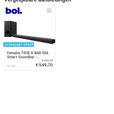
Je bespaart €84,59
Yamaha TRUE X-BAR 50A
Smart Soundbar -
€ 634,29
Draadloze Subwoofer -
€ 549,70
Carbon
23 uur