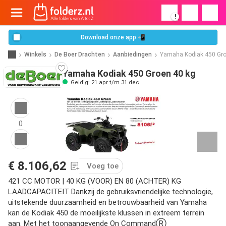
!
Download onze app 📲
Winkels
De Boer Drachten
Aanbiedingen
Yamaha Kodiak 450 Gr
Yamaha Kodiak 450 Groen 40 kg
Geldig: 21 apr t/m 31 dec
0
€ 8.106,62
Voeg toe
421 CC MOTOR | 40 KG (VOOR) EN 80 (ACHTER) KG
LAADCAPACITEIT Dankzij de gebruiksvriendelijke technologie,
uitstekende duurzaamheid en betrouwbaarheid van Yamaha
kan de Kodiak 450 de moeilijkste klussen in extreem terrein
aan. Met het toonaangevende On CommandⓇ